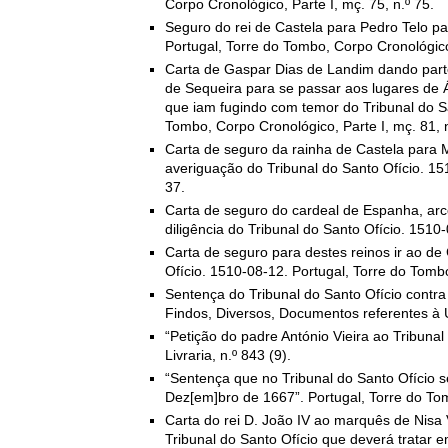
Corpo Cronológico, Parte I, mç. 75, n.º 75.
Seguro do rei de Castela para Pedro Telo pa
Portugal, Torre do Tombo, Corpo Cronológico,
Carta de Gaspar Dias de Landim dando part
de Sequeira para se passar aos lugares de
que iam fugindo com temor do Tribunal do Sa
Tombo, Corpo Cronológico, Parte I, mç. 81, n
Carta de seguro da rainha de Castela para 
averiguação do Tribunal do Santo Ofício. 151
37.
Carta de seguro do cardeal de Espanha, arce
diligência do Tribunal do Santo Ofício. 1510-
Carta de seguro para destes reinos ir ao de
Ofício. 1510-08-12. Portugal, Torre do Tombo
Sentença do Tribunal do Santo Ofício contra
Findos, Diversos, Documentos referentes à U
“Petição do padre António Vieira ao Tribuna
Livraria, n.º 843 (9).
“Sentença que no Tribunal do Santo Ofício 
Dez[em]bro de 1667”. Portugal, Torre do Tomb
Carta do rei D. João IV ao marquês de Nisa
Tribunal do Santo Ofício que deverá tratar 