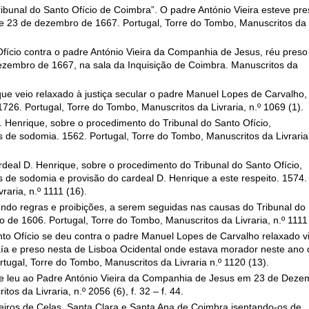
ribunal do Santo Ofício de Coimbra”. O padre António Vieira esteve pre
e 23 de dezembro de 1667. Portugal, Torre do Tombo, Manuscritos da
Ofício contra o padre António Vieira da Companhia de Jesus, réu preso
ezembro de 1667, na sala da Inquisição de Coimbra. Manuscritos da
ue veio relaxado à justiça secular o padre Manuel Lopes de Carvalho,
726. Portugal, Torre do Tombo, Manuscritos da Livraria, n.º 1069 (1).
. Henrique, sobre o procedimento do Tribunal do Santo Ofício,
 de sodomia. 1562. Portugal, Torre do Tombo, Manuscritos da Livraria,
rdeal D. Henrique, sobre o procedimento do Tribunal do Santo Ofício,
 de sodomia e provisão do cardeal D. Henrique a este respeito. 1574.
aria, n.º 1111 (16).
endo regras e proibições, a serem seguidas nas causas do Tribunal do
 de 1606. Portugal, Torre do Tombo, Manuscritos da Livraria, n.º 1111 
nto Ofício se deu contra o padre Manuel Lopes de Carvalho relaxado v
ía e preso nesta de Lisboa Ocidental onde estava morador neste ano 
tugal, Torre do Tombo, Manuscritos da Livraria n.º 1120 (13).
 se leu ao Padre António Vieira da Companhia de Jesus em 23 de Deze
os da Livraria, n.º 2056 (6), f. 32 – f. 44.
teiros de Celas, Santa Clara e Santa Ana de Coimbra isentando-os de