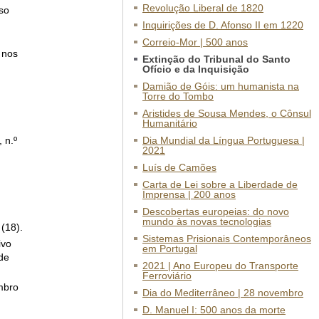
Revolução Liberal de 1820
so
Inquirições de D. Afonso II em 1220
Correio-Mor | 500 anos
 nos
Extinção do Tribunal do Santo
Ofício e da Inquisição
Damião de Góis: um humanista na
Torre do Tombo
Aristides de Sousa Mendes, o Cônsul
Humanitário
 n.º
Dia Mundial da Língua Portuguesa |
2021
Luís de Camões
Carta de Lei sobre a Liberdade de
Imprensa | 200 anos
Descobertas europeias: do novo
mundo às novas tecnologias
(18).
Sistemas Prisionais Contemporâneos
ivo
em Portugal
de
2021 | Ano Europeu do Transporte
Ferroviário
mbro
Dia do Mediterrâneo | 28 novembro
D. Manuel I: 500 anos da morte