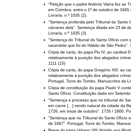
“Petição que o padre António Vieira fez ao T
em Coimbra, entre o 1º de outubro de 1665 
Livraria, n.º 1035 (2).
“Sentença proferida pelo Tribunal do Santo 
cárceres dela”. Sentença ditada em 23 de d
Livraria, n.º 1035 (3).
“Sentença do Tribunal do Santo Ofício com q
sacerdote que foi do Hábito de São Pedro”. 1
Cópia de carta, do papa Pio IV, ao cardeal D
relativamente à punição dos alegados crimes
1111 (15)
Cópia de carta, do papa Gregório XIII, ao ca
relativamente à punição dos alegados crimes
Portugal, Torre do Tombo, Manuscritos da Livr
Cópia de constituição do papa Paulo V cont
Santo Ofício. Constituição dada em Setembro
“Sentença e processo que no tribunal do Sa
em carne […] sendo natural da cidade da Ba
1726, em treze de outubro”. 1726 / 1800. Por
“Sentença que no Tribunal do Santo Ofício
de 1667”. Portugal, Torre do Tombo, Manuscrit
Breve do papa Urbano VIII dirigido aos Mos