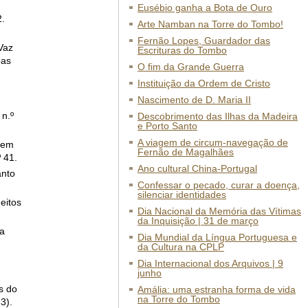
Eusébio ganha a Bota de Ouro
.
Arte Namban na Torre do Tombo!
Fernão Lopes, Guardador das
Vaz
Escrituras do Tombo
oas
O fim da Grande Guerra
Instituição da Ordem de Cristo
Nascimento de D. Maria II
 n.º
Descobrimento das Ilhas da Madeira
e Porto Santo
A viagem de circum-navegação de
 em
Fernão de Magalhães
 41.
Ano cultural China-Portugal
anto
Confessar o pecado, curar a doença,
silenciar identidades
eitos
Dia Nacional da Memória das Vítimas
da Inquisição | 31 de março
da
Dia Mundial da Língua Portuguesa e
da Cultura na CPLP
Dia Internacional dos Arquivos | 9
junho
s do
Amália: uma estranha forma de vida
na Torre do Tombo
3).