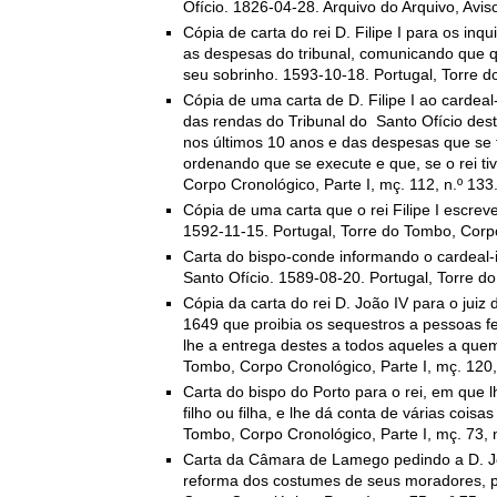
Ofício. 1826-04-28. Arquivo do Arquivo, Avis
Cópia de carta do rei D. Filipe I para os in
as despesas do tribunal, comunicando que 
seu sobrinho. 1593-10-18. Portugal, Torre d
Cópia de uma carta de D. Filipe I ao cardeal
das rendas do Tribunal do Santo Ofício des
nos últimos 10 anos e das despesas que se f
ordenando que se execute e que, se o rei ti
Corpo Cronológico, Parte I, mç. 112, n.º 133
Cópia de uma carta que o rei Filipe I escre
1592-11-15. Portugal, Torre do Tombo, Corpo 
Carta do bispo-conde informando o cardeal-i
Santo Ofício. 1589-08-20. Portugal, Torre do
Cópia da carta do rei D. João IV para o jui
1649 que proibia os sequestros a pessoas fe
lhe a entrega destes a todos aqueles a quem 
Tombo, Corpo Cronológico, Parte I, mç. 120, 
Carta do bispo do Porto para o rei, em que 
filho ou filha, e lhe dá conta de várias cois
Tombo, Corpo Cronológico, Parte I, mç. 73, n
Carta da Câmara de Lamego pedindo a D. João
reforma dos costumes de seus moradores, po