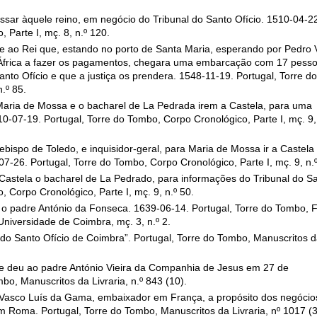
ssar àquele reino, em negócio do Tribunal do Santo Ofício. 1510-04-22
 Parte I, mç. 8, n.º 120.
e ao Rei que, estando no porto de Santa Maria, esperando por Pedro 
 África a fazer os pagamentos, chegara uma embarcação com 17 pess
nto Ofício e que a justiça os prendera. 1548-11-19. Portugal, Torre do
.º 85.
Maria de Mossa e o bacharel de La Pedrada irem a Castela, para uma
0-07-19. Portugal, Torre do Tombo, Corpo Cronológico, Parte I, mç. 9,
bispo de Toledo, e inquisidor-geral, para Maria de Mossa ir a Castela
07-26. Portugal, Torre do Tombo, Corpo Cronológico, Parte I, mç. 9, n.º
 Castela o bacharel de La Pedrado, para informações do Tribunal do S
, Corpo Cronológico, Parte I, mç. 9, n.º 50.
 o padre António da Fonseca. 1639-06-14. Portugal, Torre do Tombo, F
niversidade de Coimbra, mç. 3, n.º 2.
l do Santo Ofício de Coimbra”. Portugal, Torre do Tombo, Manuscritos 
se deu ao padre António Vieira da Companhia de Jesus em 27 de
o, Manuscritos da Livraria, n.º 843 (10).
 Vasco Luís da Gama, embaixador em França, a propósito dos negócio
em Roma. Portugal, Torre do Tombo, Manuscritos da Livraria, nº 1017 (3