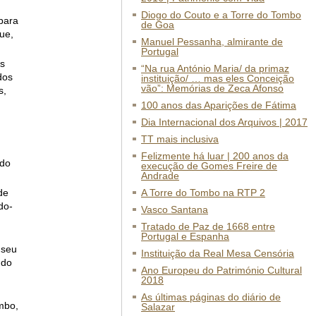
Diogo do Couto e a Torre do Tombo
para
de Goa
ue,
Manuel Pessanha, almirante de
Portugal
es
“Na rua António Maria/ da primaz
dos
instituição/ … mas eles Conceição
vão”: Memórias de Zeca Afonso
s,
100 anos das Aparições de Fátima
Dia Internacional dos Arquivos | 2017
TT mais inclusiva
Felizmente há luar | 200 anos da
 do
execução de Gomes Freire de
Andrade
de
A Torre do Tombo na RTP 2
do-
Vasco Santana
Tratado de Paz de 1668 entre
Portugal e Espanha
 seu
Instituição da Real Mesa Censória
 do
Ano Europeu do Património Cultural
2018
As últimas páginas do diário de
mbo,
Salazar