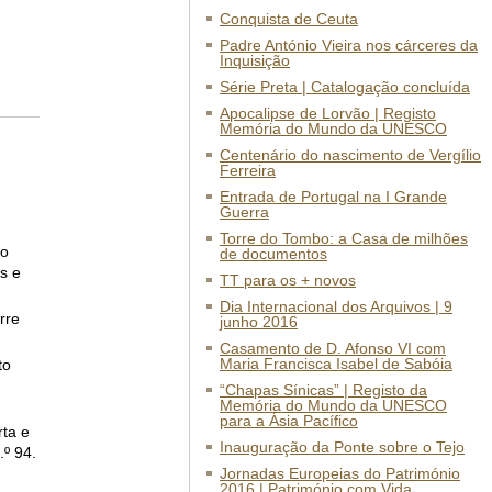
Conquista de Ceuta
Padre António Vieira nos cárceres da
Inquisição
Série Preta | Catalogação concluída
Apocalipse de Lorvão | Registo
Memória do Mundo da UNESCO
Centenário do nascimento de Vergílio
Ferreira
Entrada de Portugal na I Grande
Guerra
Torre do Tombo: a Casa de milhões
do
de documentos
s e
TT para os + novos
Dia Internacional dos Arquivos | 9
rre
junho 2016
Casamento de D. Afonso VI com
Maria Francisca Isabel de Sabóia
to
“Chapas Sínicas” | Registo da
Memória do Mundo da UNESCO
para a Ásia Pacífico
ta e
Inauguração da Ponte sobre o Tejo
.º 94.
Jornadas Europeias do Património
2016 | Património com Vida