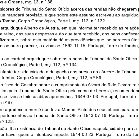
os e Ordens, mç. 13, n.º 38.
quisidores do Tribunal do Santo Ofício acerca das rendas não chegarem 
que mandará provisão, e que sobre este assunto escreveu ao arquiduq
o Tombo, Corpo Cronológico, Parte I, mç. 112, n.º 132.
-arquiduque Alberto de Áustria, em que informa ter recebido as relaçõ
te reino, das suas despesas e do que tem recebido, dos bens confisca
izeram e, sobre esta matéria dá as providências que lhe parecem útei
vesse outro parecer, o avisasse. 1592-11-15. Portugal, Torre do Tombo,
.
veu ao cardeal-arquiduque sobre as rendas do Tribunal do Santo Ofício.
Cronológico, Parte I, mç. 112, n.º 134.
nfante ter sido iniciado o despacho dos presos do cárcere do Tribunal
 Tombo, Corpo Cronológico, Parte I, mç. 112, n.º 56.
z do fisco de Coimbra sobre o cumprimento do Alvará de 6 de Fevereiro 
itas pelo Tribunal do Santo Ofício pelo crime de heresia, recomendan
se tivesse feito as ditas apreensões. 1649-07-03. Portugal, Torre do
n.º 87.
lhe agradece a mercê que fez a Manuel Pinto dos seus ofícios para um
as pertencentes ao Tribunal do Santo Ofício. 1543-07-19. Portugal, Torre
.º 123.
 III a existência do Tribunal do Santo Ofício naquela cidade para a
r haver quem o intentava impedir. 1544-08-23. Portugal, Torre do To