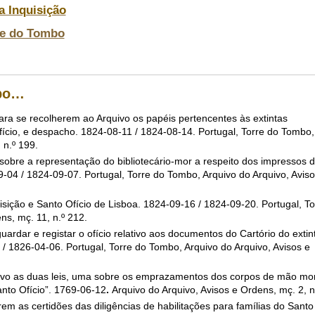
a Inquisição
re do Tombo
mbo…
ra se recolherem ao Arquivo os papéis pertencentes às extintas
ício, e despacho. 1824-08-11 / 1824-08-14. Portugal, Torre do Tombo,
 n.º 199.
sobre a representação do bibliotecário-mor a respeito dos impressos 
9-04 / 1824-09-07. Portugal, Torre do Tombo, Arquivo do Arquivo, Aviso
isição e Santo Ofício de Lisboa. 1824-09-16 / 1824-09-20. Portugal, To
ns, mç. 11, n.º 212.
guardar e registar o ofício relativo aos documentos do Cartório do extin
/ 1826-04-06. Portugal, Torre do Tombo, Arquivo do Arquivo, Avisos e
vo as duas leis, uma sobre os emprazamentos dos corpos de mão mor
nto Ofício”. 1769-06-12
.
Arquivo do Arquivo, Avisos e Ordens, mç. 2, n
em as certidões das diligências de habilitações para famílias do Santo