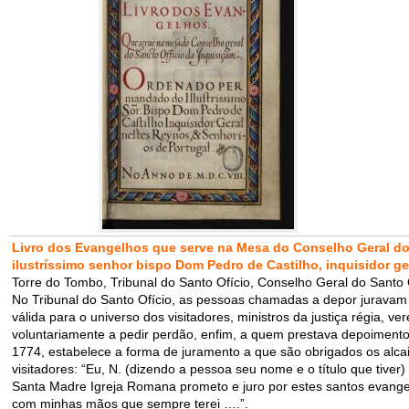
Livro dos Evangelhos
que serve na Mesa do Conselho Geral do
ilustríssimo senhor bispo Dom Pedro de Castilho, inquisidor ge
Torre do Tombo, Tribunal do Santo Ofício, Conselho Geral do Santo Of
No Tribunal do Santo Ofício, as pessoas chamadas a depor juravam 
válida para o universo dos visitadores, ministros da justiça régia, 
voluntariamente a pedir perdão, enfim, a quem prestava depoimento
1774, estabelece a forma de juramento a que são obrigados os alcai
visitadores: “Eu, N. (dizendo a pessoa seu nome e o título que tive
Santa Madre Igreja Romana prometo e juro por estes santos evange
com minhas mãos que sempre terei ….”.