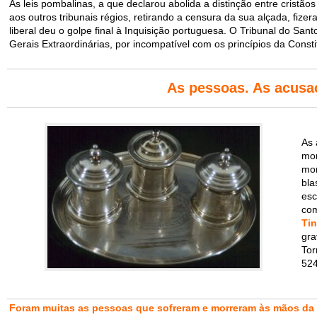
As leis pombalinas, a que declarou abolida a distinção entre cristão
aos outros tribunais régios, retirando a censura da sua alçada, fizer
liberal deu o golpe final à Inquisição portuguesa. O Tribunal do San
Gerais Extraordinárias, por incompatível com os princípios da Consti
As pessoas. As acusa
As 
mor
mor
bla
esc
co
Tin
gra
Tor
52
Foram muitas as pessoas que sofreram e morreram às mãos da 