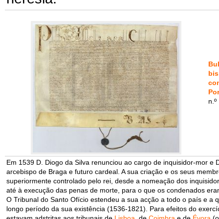
Bul
bis
con
Por
n.º
Em 1539 D. Diogo da Silva renunciou ao cargo de inquisidor-mor e 
arcebispo de Braga e futuro cardeal. A sua criação e os seus membr
superiormente controlado pelo rei, desde a nomeação dos inquisid
até à execução das penas de morte, para o que os condenados eram
O Tribunal do Santo Ofício estendeu a sua acção a todo o país e a 
longo período da sua existência (1536-1821). Para efeitos do exercíci
estavam adstritas aos tribunais de
Lisboa
, de
Coimbra
e de
Évora
(o