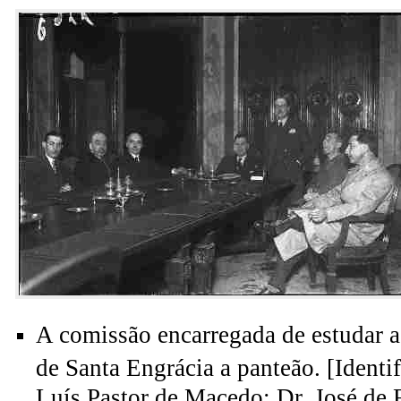
A comissão encarregada de estudar a
de Santa Engrácia a panteão. [Identi
Luís Pastor de Macedo; Dr. José de F