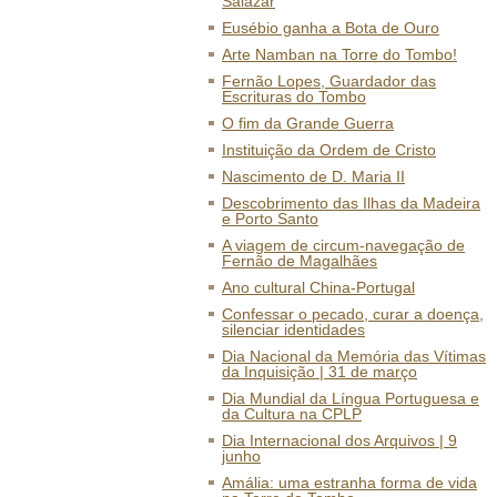
Salazar
Eusébio ganha a Bota de Ouro
Arte Namban na Torre do Tombo!
Fernão Lopes, Guardador das
Escrituras do Tombo
O fim da Grande Guerra
Instituição da Ordem de Cristo
Nascimento de D. Maria II
Descobrimento das Ilhas da Madeira
e Porto Santo
A viagem de circum-navegação de
Fernão de Magalhães
Ano cultural China-Portugal
Confessar o pecado, curar a doença,
silenciar identidades
Dia Nacional da Memória das Vítimas
da Inquisição | 31 de março
Dia Mundial da Língua Portuguesa e
da Cultura na CPLP
Dia Internacional dos Arquivos | 9
junho
Amália: uma estranha forma de vida