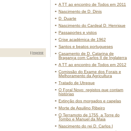
A TT ao encontro de Todos em 2011
Nascimento de D. Dinis
D. Duarte
Nascimento do Cardeal D. Henrique
Passaportes e vistos
Crise académica de 1962
Santos e beatos portugueses
|
Imprimir
Casamento de D. Catarina de
Bragança com Carlos II de Inglaterra
A TT ao encontro de Todos em 2012
Comissão do Exame dos Forais e
Melhoramento da Agricultura
Tratado de Utreque
O Foral Novo: registos que contam
histórias
Extinção dos morgados e capelas
Morte de Aquilino Ribeiro
O Terramoto de 1755, a Torre do
Tombo e Manuel da Maia
Nascimento do rei D. Carlos I