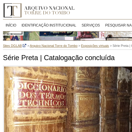
INÍCIO
IDENTIFICAÇÃO INSTITUCIONAL
SERVIÇOS
PESQUISAR NA
Sites DGLAB
>
Arquivo Nacional Torre do Tombo
>
Exposições virtuais
>
Série Preta |
Série Preta | Catalogação concluída