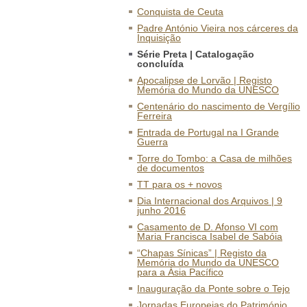
Conquista de Ceuta
Padre António Vieira nos cárceres da
Inquisição
Série Preta | Catalogação
concluída
Apocalipse de Lorvão | Registo
Memória do Mundo da UNESCO
Centenário do nascimento de Vergílio
Ferreira
Entrada de Portugal na I Grande
Guerra
Torre do Tombo: a Casa de milhões
de documentos
TT para os + novos
Dia Internacional dos Arquivos | 9
junho 2016
Casamento de D. Afonso VI com
Maria Francisca Isabel de Sabóia
“Chapas Sínicas” | Registo da
Memória do Mundo da UNESCO
para a Ásia Pacífico
Inauguração da Ponte sobre o Tejo
Jornadas Europeias do Património