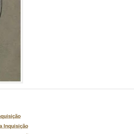
nquisição
a Inquisição