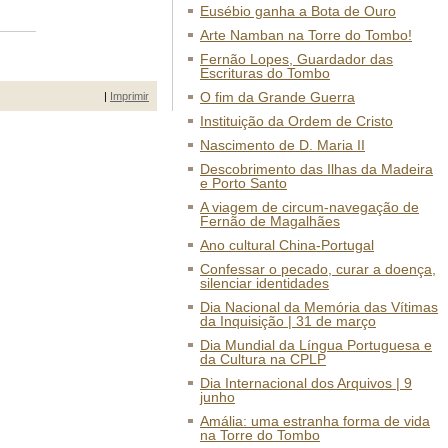
Eusébio ganha a Bota de Ouro
Arte Namban na Torre do Tombo!
Fernão Lopes, Guardador das
Escrituras do Tombo
O fim da Grande Guerra
|
Imprimir
Instituição da Ordem de Cristo
Nascimento de D. Maria II
Descobrimento das Ilhas da Madeira
e Porto Santo
A viagem de circum-navegação de
Fernão de Magalhães
Ano cultural China-Portugal
Confessar o pecado, curar a doença,
silenciar identidades
Dia Nacional da Memória das Vítimas
da Inquisição | 31 de março
Dia Mundial da Língua Portuguesa e
da Cultura na CPLP
Dia Internacional dos Arquivos | 9
junho
Amália: uma estranha forma de vida
na Torre do Tombo