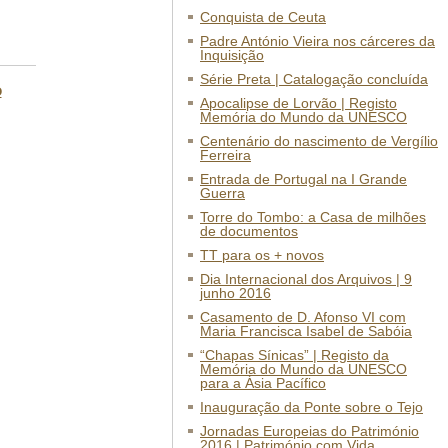
Conquista de Ceuta
Padre António Vieira nos cárceres da
Inquisição
Série Preta | Catalogação concluída
o
Apocalipse de Lorvão | Registo
Memória do Mundo da UNESCO
Centenário do nascimento de Vergílio
Ferreira
Entrada de Portugal na I Grande
Guerra
Torre do Tombo: a Casa de milhões
de documentos
TT para os + novos
Dia Internacional dos Arquivos | 9
junho 2016
Casamento de D. Afonso VI com
Maria Francisca Isabel de Sabóia
“Chapas Sínicas” | Registo da
Memória do Mundo da UNESCO
para a Ásia Pacífico
Inauguração da Ponte sobre o Tejo
Jornadas Europeias do Património
2016 | Património com Vida