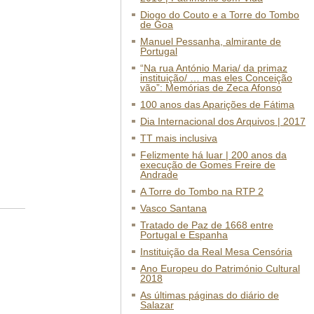
Diogo do Couto e a Torre do Tombo
de Goa
Manuel Pessanha, almirante de
Portugal
“Na rua António Maria/ da primaz
instituição/ … mas eles Conceição
vão”: Memórias de Zeca Afonso
100 anos das Aparições de Fátima
Dia Internacional dos Arquivos | 2017
TT mais inclusiva
Felizmente há luar | 200 anos da
execução de Gomes Freire de
Andrade
A Torre do Tombo na RTP 2
Vasco Santana
Tratado de Paz de 1668 entre
Portugal e Espanha
Instituição da Real Mesa Censória
Ano Europeu do Património Cultural
2018
As últimas páginas do diário de
Salazar