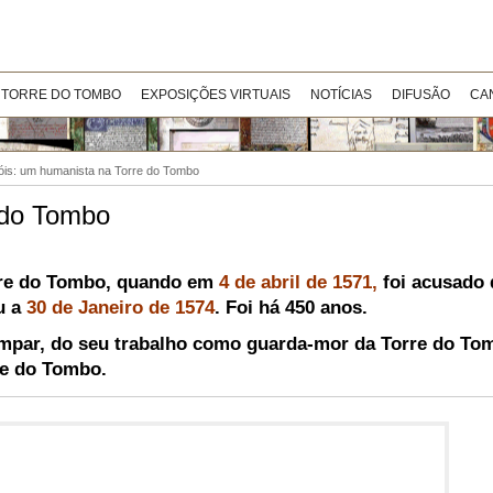
 TORRE DO TOMBO
EXPOSIÇÕES VIRTUAIS
NOTÍCIAS
DIFUSÃO
CA
is: um humanista na Torre do Tombo
 do Tombo
re do Tombo, quando em
4 de abril de 1571
,
foi acusado 
u a
30 de Janeiro de
1574
. Foi há 450 anos.
mpar, do seu trabalho como guarda-mor da Torre do To
re do Tombo.