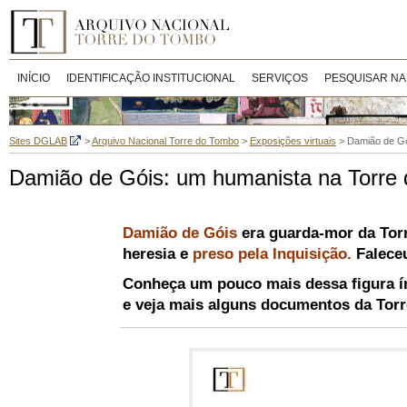
INÍCIO
IDENTIFICAÇÃO INSTITUCIONAL
SERVIÇOS
PESQUISAR NA
Sites DGLAB
>
Arquivo Nacional Torre do Tombo
>
Exposições virtuais
>
Damião de Gó
Damião de Góis: um humanista na Torre
Damião de Góis
era guarda-mor da Tor
heresia e
preso pela Inquisição
.
Falece
Conheça um pouco mais dessa figura í
e veja mais alguns documentos da Tor