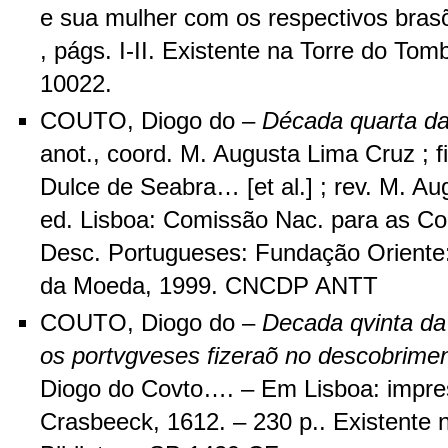
e sua mulher com os respectivos bras
, págs. I-II. Existente na Torre do Tom
10022.
COUTO, Diogo do –
Década quarta da
anot., coord. M. Augusta Lima Cruz ; f
Dulce de Seabra… [et al.] ; rev. M. Au
ed. Lisboa: Comissão Nac. para as 
Desc. Portugueses: Fundação Oriente
da Moeda, 1999. CNCDP ANTT
COUTO, Diogo do –
Decada qvinta da 
os portvgveses fizeraõ no descobrim
Diogo do Covto…. – Em Lisboa: impre
Crasbeeck, 1612. – 230 p.. Existente 