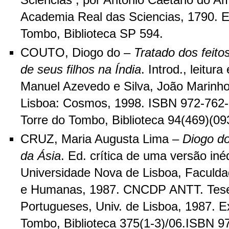
Sciencias ; por Antonio Caetano do Am
Academia Real das Sciencias, 1790. E
Tombo, Biblioteca SP 594.
COUTO, Diogo do –
Tratado dos feit
de seus filhos na Índia
. Introd., leitur
Manuel Azevedo e Silva, João Marinho 
Lisboa: Cosmos, 1998. ISBN 972-762-0
Torre do Tombo, Biblioteca 94(469)(09
CRUZ, Maria Augusta Lima –
Diogo do
da Ásia
. Ed. crítica de uma versão inéd
Universidade Nova de Lisboa, Faculda
e Humanas, 1987. CNCDP ANTT. Tese
Portugueses, Univ. de Lisboa, 1987. E
Tombo, Biblioteca 375(1-3)/06.ISBN 9