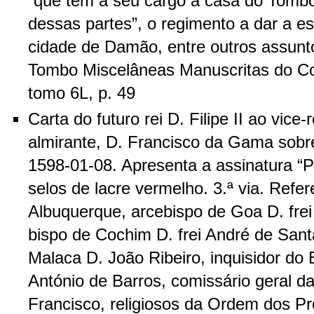
“que tem a seu cargo a casa do Tombo
dessas partes”, o regimento a dar a e
cidade de Damão, entre outros assunto
Tombo Miscelâneas Manuscritas do C
tomo 6L, p. 49
Carta do futuro rei D. Filipe II ao vice-
almirante, D. Francisco da Gama sobre
1598-01-08. Apresenta a assinatura “P
selos de lacre vermelho. 3.ª via. Refer
Albuquerque, arcebispo de Goa D. fre
bispo de Cochim D. frei André de Sant
Malaca D. João Ribeiro, inquisidor do 
António de Barros, comissário geral 
Francisco, religiosos da Ordem dos P