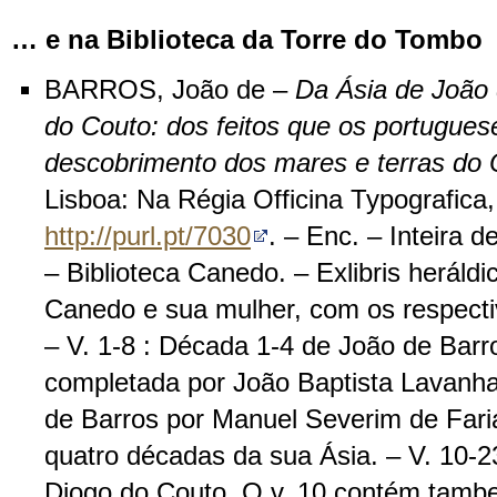
… e na Biblioteca da Torre do Tombo
BARROS, João de –
Da Ásia de João 
do Couto: dos feitos que os portugues
descobrimento dos mares e terras do 
Lisboa: Na Régia Officina Typografica
http://purl.pt/7030
. – Enc. – Inteira d
– Biblioteca Canedo. – Exlibris heráld
Canedo e sua mulher, com os respect
– V. 1-8 : Década 1-4 de João de Barro
completada por João Baptista Lavanha.
de Barros por Manuel Severim de Faria
quatro décadas da sua Ásia. – V. 10-
Diogo do Couto. O v. 10 contém tamb