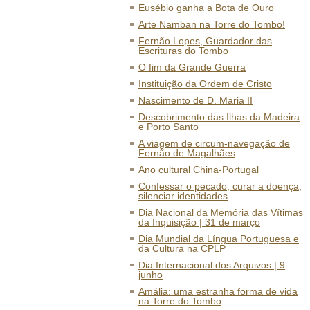
Eusébio ganha a Bota de Ouro
Arte Namban na Torre do Tombo!
Fernão Lopes, Guardador das
Escrituras do Tombo
O fim da Grande Guerra
Instituição da Ordem de Cristo
Nascimento de D. Maria II
Descobrimento das Ilhas da Madeira
e Porto Santo
A viagem de circum-navegação de
Fernão de Magalhães
Ano cultural China-Portugal
Confessar o pecado, curar a doença,
silenciar identidades
Dia Nacional da Memória das Vítimas
da Inquisição | 31 de março
Dia Mundial da Língua Portuguesa e
da Cultura na CPLP
Dia Internacional dos Arquivos | 9
junho
Amália: uma estranha forma de vida
na Torre do Tombo