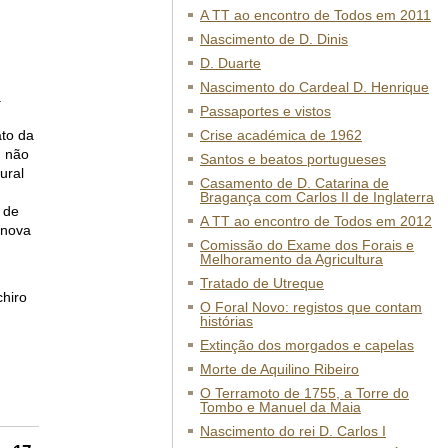
A TT ao encontro de Todos em 2011
Nascimento de D. Dinis
D. Duarte
Nascimento do Cardeal D. Henrique
a
Passaportes e vistos
ato da
Crise académica de 1962
, não
Santos e beatos portugueses
ural
Casamento de D. Catarina de
Bragança com Carlos II de Inglaterra
 de
A TT ao encontro de Todos em 2012
 nova
Comissão do Exame dos Forais e
Melhoramento da Agricultura
Tratado de Utreque
chiro
O Foral Novo: registos que contam
histórias
Extinção dos morgados e capelas
Morte de Aquilino Ribeiro
O Terramoto de 1755, a Torre do
Tombo e Manuel da Maia
Nascimento do rei D. Carlos I