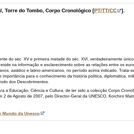
l, Torre do Tombo, Corpo Cronológico [
PT/TT/CC
].
te do séc. XV e primeira metade do séc. XVI, verdadeiramente único
reside na informação e esclarecimento sobre as relações entre os eur
nos, asiático e latino-americanos, no período acima indicado. Trata-s
 importância para o conhecimento da história política, diplomática, mili
ríodo dos Descobrimentos.
a a Educação, Ciência e Cultura, de ter sido a colecção Corpo Crono
m 2 de Agosto de 2007, pelo Director-Geral da UNESCO, Koïchiro Mat
o Mundo da Unesco