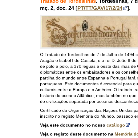
Tratado de Tordesilhas
. Tordesilhas, 7
mç. 2, doc. 24 [
PT/TT/GAV/17/2/24
].
O Tratado de Tordesilhas de 7 de Julho de 1494 c
Aragão e Isabel I de Castela, e o rei D. João II d
de pólo a pólo, a 370 léguas a oeste das ilhas de
diplomáticas entre os embaixadores e os conselhei
partilha do mundo entre Espanha e Portugal fará n
portuguesa. Este documentos é essencial para q
culturais entre a Europa e a América. O tratado 
história do oceano Atlântico, mas também no que
de civilizações separada por oceanos desconheci
Certificado da Organização das Nações Unidas par
inscrito no registo Memória do Mundo, passado e
Veja este documento no nosso
catálogo
Veja o registo deste documento na
Memória d