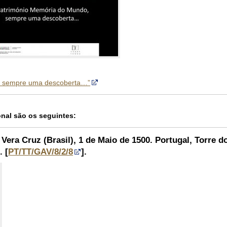
o, sempre uma descoberta…”
onal são os seguintes:
e Vera Cruz (Brasil), 1 de Maio de 1500.
Portugal, Torre d
. [
PT/TT/GAV/8/2/8
].