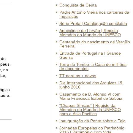
Conquista de Ceuta
Padre António Vieira nos cárceres da
Inquisição
Série Preta | Catalogação concluída
Apocalipse de Lorvão | Registo
Memória do Mundo da UNESCO
Centenário do nascimento de Vergílio
Ferreira
Entrada de Portugal na I Grande
Guerra
 de
opeus,
Torre do Tombo: a Casa de milhões
de documentos
e, na
tar,
TT para os + novos
Dia Internacional dos Arquivos | 9
junho 2016
lógico
Casamento de D. Afonso VI com
suura.
Maria Francisca Isabel de Sabóia
“Chapas Sínicas” | Registo da
Memória do Mundo da UNESCO
para a Ásia Pacífico
Inauguração da Ponte sobre o Tejo
Jornadas Europeias do Património
2016 | Património com Vida