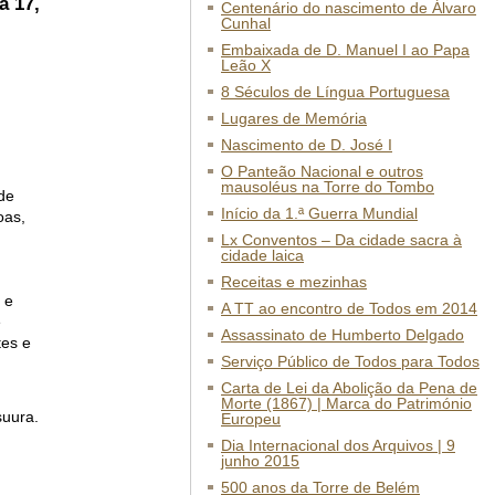
a 17,
Centenário do nascimento de Álvaro
Cunhal
Embaixada de D. Manuel I ao Papa
Leão X
8 Séculos de Língua Portuguesa
Lugares de Memória
Nascimento de D. José I
O Panteão Nacional e outros
mausoléus na Torre do Tombo
 de
Início da 1.ª Guerra Mundial
oas,
Lx Conventos – Da cidade sacra à
cidade laica
Receitas e mezinhas
 e
A TT ao encontro de Todos em 2014
e
Assassinato de Humberto Delgado
tes e
Serviço Público de Todos para Todos
Carta de Lei da Abolição da Pena de
Morte (1867) | Marca do Património
suura.
Europeu
Dia Internacional dos Arquivos | 9
junho 2015
500 anos da Torre de Belém