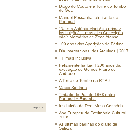
Diogo do Couto e a Torre do Tombo
de Goa
Manuel Pessanha, almirante de
Portugal
“Na rua António Maria/ da primaz
instituição/ … mas eles Conceição
vão”: Memórias de Zeca Afonso
100 anos das Aparições de Fátima
Dia Internacional dos Arquivos | 2017
TT mais inclusiva
Felizmente há luar | 200 anos da
execução de Gomes Freire de
Andrade
A Torre do Tombo na RTP 2
Vasco Santana
Tratado de Paz de 1668 entre
Portugal e Espanha
Instituição da Real Mesa Censória
|
Imprimir
Ano Europeu do Património Cultural
2018
As últimas páginas do diário de
Salazar