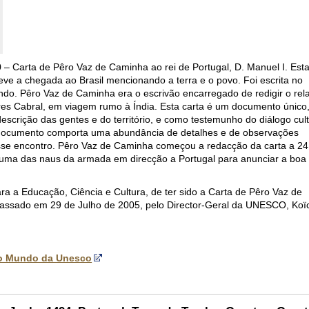
0 – Carta de Pêro Vaz de Caminha ao rei de Portugal, D. Manuel I. Est
ve a chegada ao Brasil mencionando a terra e o povo. Foi escrita no
o. Pêro Vaz de Caminha era o escrivão encarregado de redigir o rel
s Cabral, em viagem rumo à Índia. Esta carta é um documento único
scrição das gentes e do território, e como testemunho do diálogo cult
documento comporta uma abundância de detalhes e de observações
sse encontro. Pêro Vaz de Caminha começou a redacção da carta a 24
de uma das naus da armada em direcção a Portugal para anunciar a boa
a a Educação, Ciência e Cultura, de ter sido a Carta de Pêro Vaz de
passado em 29 de Julho de 2005, pelo Director-Geral da UNESCO, Koï
o Mundo da Unesco