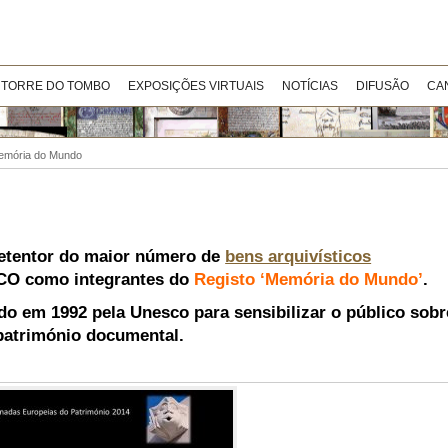
 TORRE DO TOMBO
EXPOSIÇÕES VIRTUAIS
NOTÍCIAS
DIFUSÃO
CA
emória do Mundo
etentor do maior número de
bens arquivísticos
SCO como integrantes do
Registo ‘Memória do Mundo’
.
o em 1992 pela Unesco para sensibilizar o público sobr
 património documental.