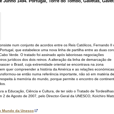
 de Junho 1494.
Portugal, Torre do Tombo, Gavetas, Gavet
onsiste num conjunto de acordos entre os Reis Católicos, Fernando II
e Portugal, que estabelece uma nova linha de partilha entre as duas cor
 Cabo Verde. O tratado foi assinado após laboriosas negociações
ros jurídicos dos dois reinos. A alteração da linha de demarcação de
ascer o Brasil, cuja extremidade oriental se encontrava na zona
uem quer compreender a história da América e as relações económicas
transformou-se então numa referência importante, não só em matéria d
 respeita à memória do mundo, porque permite o encontro de continen
dos.
a a Educação, Ciência e Cultura, de ter sido o Tratado de Tordesilhas
m 2 de Agosto de 2007, pelo Director-Geral da UNESCO, Koïchiro Mat
o Mundo da Unesco