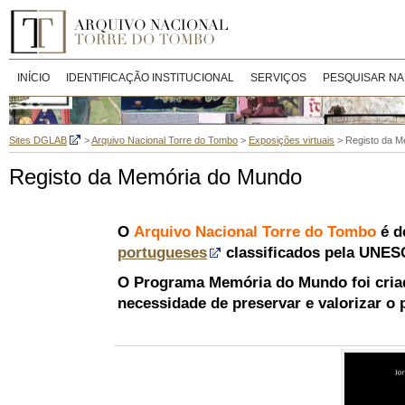
INÍCIO
IDENTIFICAÇÃO INSTITUCIONAL
SERVIÇOS
PESQUISAR NA
Sites DGLAB
>
Arquivo Nacional Torre do Tombo
>
Exposições virtuais
>
Registo da M
Registo da Memória do Mundo
O
Arquivo Nacional Torre do Tombo
é d
portugueses
classificados pela UNE
O Programa Memória do Mundo foi criad
necessidade de preservar e valorizar o