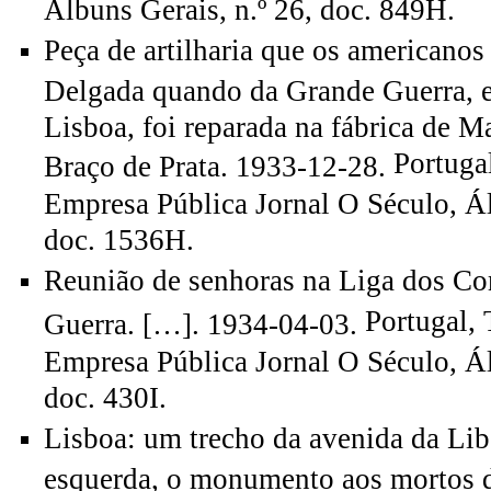
Álbuns Gerais, n.º 26, doc. 849H.
Peça de artilharia que os americanos
Delgada quando da Grande Guerra, e 
Lisboa, foi reparada na fábrica de Ma
Portuga
Braço de Prata. 1933-12-28.
Empresa Pública Jornal O Século, Ál
doc. 1536H.
Reunião de senhoras na Liga dos C
Portugal, 
Guerra. […]. 1934-04-03.
Empresa Pública Jornal O Século, Ál
doc. 430I.
Lisboa: um trecho da avenida da Lib
esquerda, o monumento aos mortos 