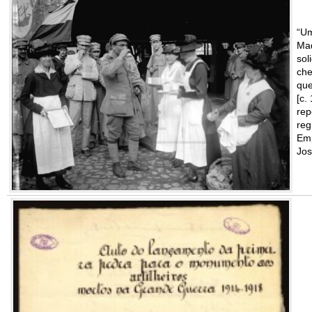
“Um
Mad
sol
che
que
[c.
rep
reg
Emp
Jos