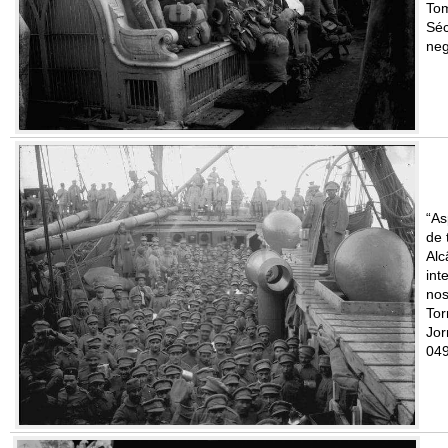
Tom
Séc
neg
“As
de 
Alc
int
nos
Tor
Jor
049