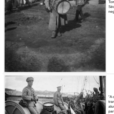
Tom
Séc
neg
“A 
tra
alu
par