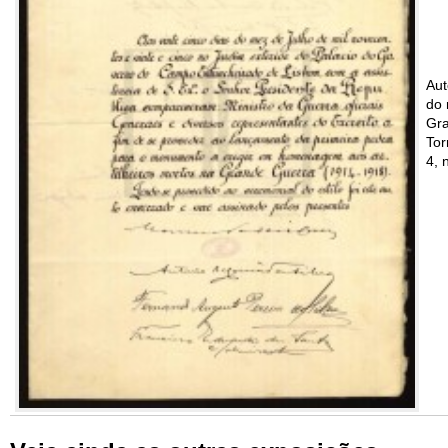
Aut
do 
Gra
Tor
4, 