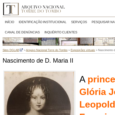
INÍCIO
IDENTIFICAÇÃO INSTITUCIONAL
SERVIÇOS
PESQUISAR NA
CANAL DE DENÚNCIAS
INQUÉRITO CLIENTES
Sites DGLAB
>
Arquivo Nacional Torre do Tombo
>
Exposições virtuais
>
Nascimento de
Nascimento de D. Maria II
A
princ
Glória 
Leopold