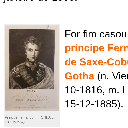
For fim caso
príncipe Fer
de Saxe-Cob
Gotha
(n. Vie
10-1816, m. 
15-12-1885).
Príncipe Fernando (TT, SNI, Arq.
Foto. 68634)