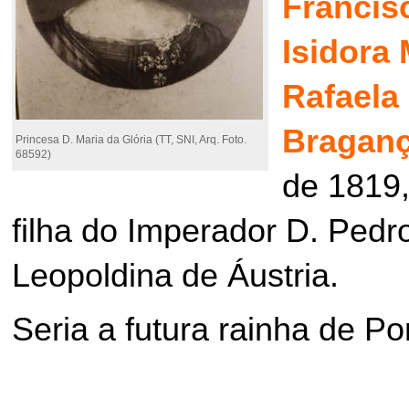
Francis
Isidora 
Rafaela
Bragan
Princesa D. Maria da Glória (TT, SNI, Arq. Foto.
68592)
de 1819,
filha do Imperador D. Pedro
Leopoldina de Áustria.
Seria a futura rainha de Po