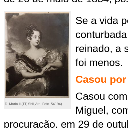
Se a vida po
conturbada
reinado, a 
foi menos.
Casou por 
Casou com s
D. Maria II (TT, SNI, Arq. Foto. 54194)
Miguel, com
procuração, em 29 de outu