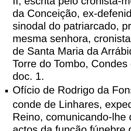
II, escrita pelo cronista-m
da Conceição, ex-defeni
sinodal do patriarcado, p
mesma senhora, cronista 
de Santa Maria da Arrábi
Torre do Tombo, Condes 
doc. 1.
Ofício de Rodrigo da Fo
conde de Linhares, exped
Reino, comunicando-lhe
actos da função fúnebre 