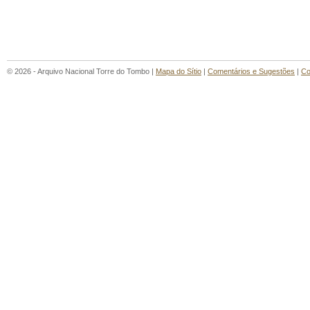
© 2026 - Arquivo Nacional Torre do Tombo |
Mapa do Sítio
|
Comentários e Sugestões
|
Co