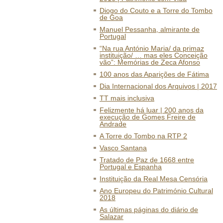
Diogo do Couto e a Torre do Tombo
de Goa
Manuel Pessanha, almirante de
Portugal
“Na rua António Maria/ da primaz
instituição/ … mas eles Conceição
vão”: Memórias de Zeca Afonso
100 anos das Aparições de Fátima
Dia Internacional dos Arquivos | 2017
TT mais inclusiva
Felizmente há luar | 200 anos da
execução de Gomes Freire de
Andrade
A Torre do Tombo na RTP 2
Vasco Santana
Tratado de Paz de 1668 entre
Portugal e Espanha
Instituição da Real Mesa Censória
Ano Europeu do Património Cultural
2018
As últimas páginas do diário de
Salazar