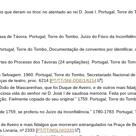
s que deram os tiros’ no atentado ao rei D. José I. Portugal, Torre do
sa de Távora. Portugal, Torre do Tombo, Juízo do Fisco da Inconfidên
ortugal, Torre do Tombo, Documentação de conventos por identificar, 
rtes do Processo dos Távoras (24 ampliações). Portugal, Torre do Tom
s Selvagem. 1960. Portugal, Torre do Tombo, Secretariado Nacional de
as de teatro, proc. 6214 [
PT/TT/SNI-DGE/1/6214
].
João de Mascarenhas, que foi Duque de Aveiro, e de outros mais fida
preciosa vida do senhor rei D. José I de saudosa memória. Feita por um
o. Fielmente copiada do seu original.” 1759. Portugal, Torre do Tom
de 1759, se proferiu no Juízo da Inconfidência.” 1780-1783. Portugal,
 de Aveiro e mais fidalgos que morreram estrangulados na Praça de B
 Livraria, nº 2333 [
PT/TT/MSLIV/2333
].