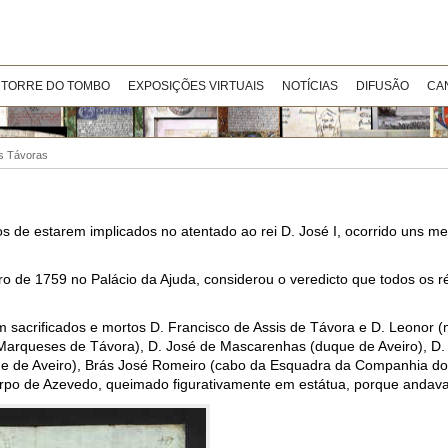
 TORRE DO TOMBO
EXPOSIÇÕES VIRTUAIS
NOTÍCIAS
DIFUSÃO
CA
os Távoras
 de estarem implicados no atentado ao rei D. José I, ocorrido uns me
ro de 1759 no Palácio da Ajuda, considerou o veredicto que todos os r
sacrificados e mortos D. Francisco de Assis de Távora e D. Leonor (
 Marqueses de Távora), D. José de Mascarenhas (duque de Aveiro), D.
que de Aveiro), Brás José Romeiro (cabo da Esquadra da Companhia d
rpo de Azevedo, queimado figurativamente em estátua, porque andava