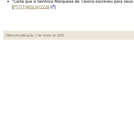
“Carta que a Senhora Marquesa de Távora escreveu para seus fil
[
PT/TT/MSLIV/2226
].
Última Actualização: 2 de Junho de 2025