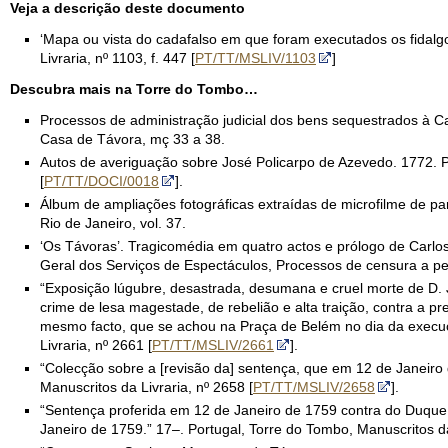
Veja a descrição deste documento
‘Mapa ou vista do cadafalso em que foram executados os fidalgo
Livraria, nº 1103, f. 447 [
PT/TT/MSLIV/1103
]
Descubra mais na Torre do Tombo…
Processos de administração judicial dos bens sequestrados à Ca
Casa de Távora, mç 33 a 38.
Autos de averiguação sobre José Policarpo de Azevedo. 1772. P
[
PT/TT/DOCI/0018
].
Álbum de ampliações fotográficas extraídas de microfilme de pa
Rio de Janeiro, vol. 37.
‘Os Távoras’. Tragicomédia em quatro actos e prólogo de Carlo
Geral dos Serviços de Espectáculos, Processos de censura a peç
“Exposição lúgubre, desastrada, desumana e cruel morte de D. 
crime de lesa magestade, de rebelião e alta traição, contra a 
mesmo facto, que se achou na Praça de Belém no dia da execuçã
Livraria, nº 2661 [
PT/TT/MSLIV/2661
].
“Colecção sobre a [revisão da] sentença, que em 12 de Janeiro 
Manuscritos da Livraria, nº 2658 [
PT/TT/MSLIV/2658
].
“Sentença proferida em 12 de Janeiro de 1759 contra do Duque
Janeiro de 1759.” 17–. Portugal, Torre do Tombo, Manuscritos da