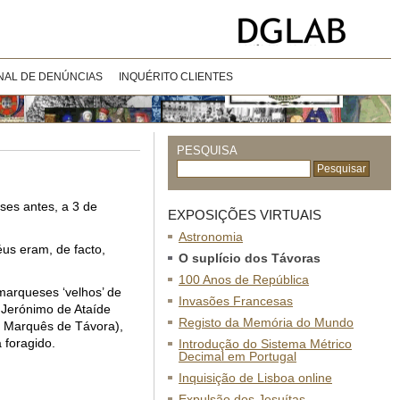
NAL DE DENÚNCIAS
INQUÉRITO CLIENTES
PESQUISA
ses antes, a 3 de
EXPOSIÇÕES VIRTUAIS
Astronomia
éus eram, de facto,
O suplício dos Távoras
100 Anos de República
marqueses ‘velhos’ de
Invasões Francesas
 Jerónimo de Ataíde
Registo da Memória do Mundo
o Marquês de Távora),
 foragido.
Introdução do Sistema Métrico
Decimal em Portugal
Inquisição de Lisboa online
Expulsão dos Jesuítas