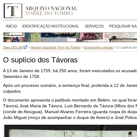
INÍCIO
IDENTIFICAÇÃO INSTITUCIONAL
SERVIÇOS
PESQUISAR NA
Sites DGLAB
>
Arquivo Nacional Torre do Tombo
>
Exposições virtuais
>
O suplício d
O suplício dos Távoras
A 13 de Janeiro de 1759, há 250 anos, foram executados os acusados
Setembro de 1758.
Após um processo sumário, a sentença final, proferida a 12 de Janei
culpados.
O documento apresenta o patíbulo montado em Belém, no qual foram 
Távora) José Maria de Távora, Luís Bernardo de Távora (filhos dos
(conde de Atouguia), Manuel Alvares Ferreira (guarda roupa do du
João Miguel (moço de acompanhar o duque de Aveiro) e José Polica