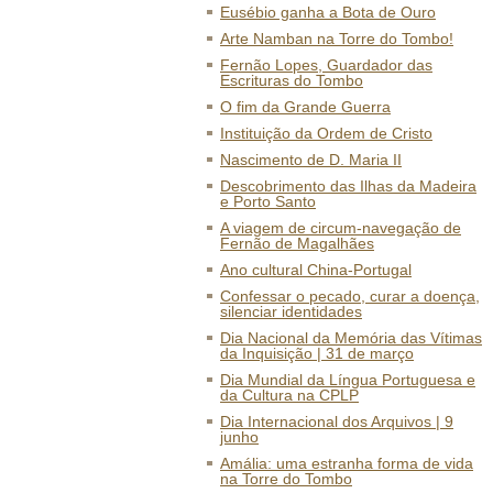
Eusébio ganha a Bota de Ouro
Arte Namban na Torre do Tombo!
Fernão Lopes, Guardador das
Escrituras do Tombo
O fim da Grande Guerra
Instituição da Ordem de Cristo
Nascimento de D. Maria II
Descobrimento das Ilhas da Madeira
e Porto Santo
A viagem de circum-navegação de
Fernão de Magalhães
Ano cultural China-Portugal
Confessar o pecado, curar a doença,
silenciar identidades
Dia Nacional da Memória das Vítimas
da Inquisição | 31 de março
Dia Mundial da Língua Portuguesa e
da Cultura na CPLP
Dia Internacional dos Arquivos | 9
junho
Amália: uma estranha forma de vida
na Torre do Tombo