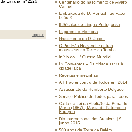
da Livraria, nº 2226
Centenário do nascimento de Álvaro
Cunhal
Embaixada de D. Manuel I ao Papa
Leão X
8 Séculos de Língua Portuguesa
Lugares de Memória
|
Imprimir
Nascimento de D. José I
O Panteão Nacional e outros
mausoléus na Torre do Tombo
Início da 1.ª Guerra Mundial
Lx Conventos – Da cidade sacra à
cidade laica
Receitas e mezinhas
A TT ao encontro de Todos em 2014
Assassinato de Humberto Delgado
Serviço Público de Todos para Todos
Carta de Lei da Abolição da Pena de
Morte (1867) | Marca do Património
Europeu
Dia Internacional dos Arquivos | 9
junho 2015
500 anos da Torre de Belém