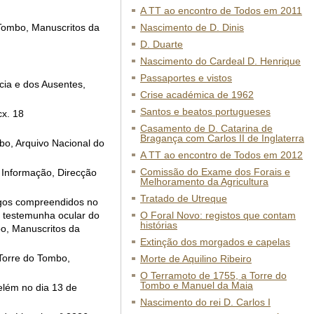
A TT ao encontro de Todos em 2011
 Tombo, Manuscritos da
Nascimento de D. Dinis
D. Duarte
Nascimento do Cardeal D. Henrique
Passaportes e vistos
cia e dos Ausentes,
Crise académica de 1962
Santos e beatos portugueses
cx. 18
Casamento de D. Catarina de
Bragança com Carlos II de Inglaterra
bo, Arquivo Nacional do
A TT ao encontro de Todos em 2012
Comissão do Exame dos Forais e
 Informação, Direcção
Melhoramento da Agricultura
Tratado de Utreque
lgos compreendidos no
a testemunha ocular do
O Foral Novo: registos que contam
histórias
bo, Manuscritos da
Extinção dos morgados e capelas
 Torre do Tombo,
Morte de Aquilino Ribeiro
O Terramoto de 1755, a Torre do
Tombo e Manuel da Maia
elém no dia 13 de
Nascimento do rei D. Carlos I