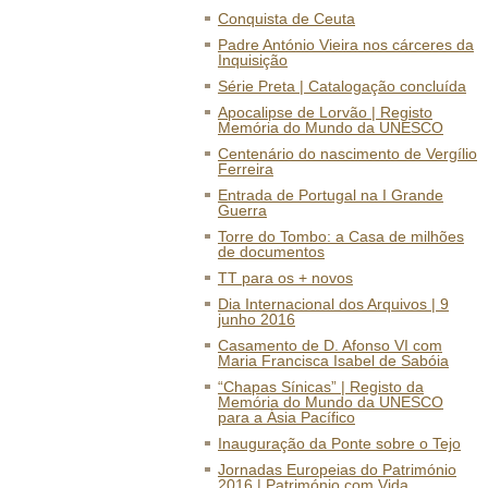
Conquista de Ceuta
Padre António Vieira nos cárceres da
Inquisição
Série Preta | Catalogação concluída
Apocalipse de Lorvão | Registo
Memória do Mundo da UNESCO
Centenário do nascimento de Vergílio
Ferreira
Entrada de Portugal na I Grande
Guerra
Torre do Tombo: a Casa de milhões
de documentos
TT para os + novos
Dia Internacional dos Arquivos | 9
junho 2016
Casamento de D. Afonso VI com
Maria Francisca Isabel de Sabóia
“Chapas Sínicas” | Registo da
Memória do Mundo da UNESCO
para a Ásia Pacífico
Inauguração da Ponte sobre o Tejo
Jornadas Europeias do Património
2016 | Património com Vida