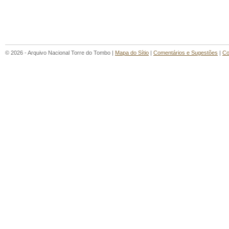
© 2026 - Arquivo Nacional Torre do Tombo |
Mapa do Sítio
|
Comentários e Sugestões
|
Co