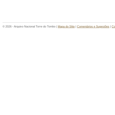
© 2026 - Arquivo Nacional Torre do Tombo |
Mapa do Sítio
|
Comentários e Sugestões
|
Co