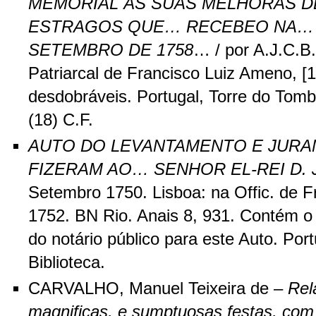
MEMORIAL ÀS SUAS MELHORAS 
ESTRAGOS QUE… RECEBEO NA… N
SETEMBRO DE 1758
… / por A.J.C.B.
Patriarcal de Francisco Luiz Ameno, [
desdobráveis. Portugal, Torre do Tomb
(18) C.F.
AUTO DO LEVANTAMENTO E JUR
FIZERAM AO… SENHOR EL-REI D. 
Setembro 1750. Lisboa: na Offic. de 
1752. BN Rio. Anais 8, 931. Contém 
do notário público para este Auto. Por
Biblioteca.
CARVALHO, Manuel Teixeira de –
Rel
magnificas, e sumptuosas festas, com