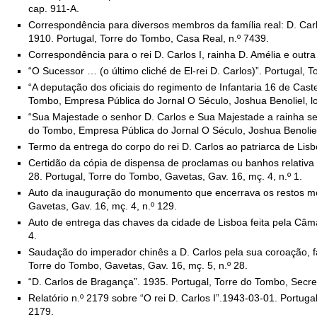
cap. 911-A.
Correspondência para diversos membros da família real: D. Carl
1910. Portugal, Torre do Tombo, Casa Real, n.º 7439.
Correspondência para o rei D. Carlos I, rainha D. Amélia e out
“O Sucessor … (o último cliché de El-rei D. Carlos)”. Portugal,
“A deputação dos oficiais do regimento de Infantaria 16 de Cast
Tombo, Empresa Pública do Jornal O Século, Joshua Benoliel, lot
“Sua Majestade o senhor D. Carlos e Sua Majestade a rainha se
do Tombo, Empresa Pública do Jornal O Século, Joshua Benoliel, 
Termo da entrega do corpo do rei D. Carlos ao patriarca de Lisb
Certidão da cópia de dispensa de proclamas ou banhos relativa
28. Portugal, Torre do Tombo, Gavetas, Gav. 16, mç. 4, n.º 1.
Auto da inauguração do monumento que encerrava os restos morta
Gavetas, Gav. 16, mç. 4, n.º 129.
Auto de entrega das chaves da cidade de Lisboa feita pela Câma
4.
Saudação do imperador chinês a D. Carlos pela sua coroação, fa
Torre do Tombo, Gavetas, Gav. 16, mç. 5, n.º 28.
“D. Carlos de Bragança”. 1935. Portugal, Torre do Tombo, Secre
Relatório n.º 2179 sobre “O rei D. Carlos I”.1943-03-01. Portuga
2179.