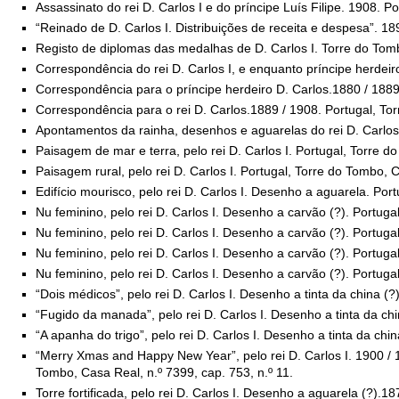
Assassinato do rei D. Carlos I e do príncipe Luís Filipe. 1908. 
“Reinado de D. Carlos I. Distribuições de receita e despesa”. 
Registo de diplomas das medalhas de D. Carlos I. Torre do Tomb
Correspondência do rei D. Carlos I, e enquanto príncipe herdeir
Correspondência para o príncipe herdeiro D. Carlos.1880 / 1889
Correspondência para o rei D. Carlos.1889 / 1908. Portugal, To
Apontamentos da rainha, desenhos e aguarelas do rei D. Carlos 
Paisagem de mar e terra, pelo rei D. Carlos I. Portugal, Torre d
Paisagem rural, pelo rei D. Carlos I. Portugal, Torre do Tombo, C
Edifício mourisco, pelo rei D. Carlos I. Desenho a aguarela. Por
Nu feminino, pelo rei D. Carlos I. Desenho a carvão (?). Portuga
Nu feminino, pelo rei D. Carlos I. Desenho a carvão (?). Portuga
Nu feminino, pelo rei D. Carlos I. Desenho a carvão (?). Portuga
Nu feminino, pelo rei D. Carlos I. Desenho a carvão (?). Portuga
“Dois médicos”, pelo rei D. Carlos I. Desenho a tinta da china (?
“Fugido da manada”, pelo rei D. Carlos I. Desenho a tinta da chi
“A apanha do trigo”, pelo rei D. Carlos I. Desenho a tinta da chi
“Merry Xmas and Happy New Year”, pelo rei D. Carlos I. 1900 / 
Tombo, Casa Real, n.º 7399, cap. 753, n.º 11.
Torre fortificada, pelo rei D. Carlos I. Desenho a aguarela (?).1