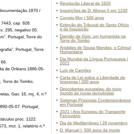
Revolução Liberal de 1820
a documentação.1870 /
Inquirições de D. Afonso II em 1220
Correio-Mor | 500 anos
 7443, cap. 928.
Extinção do Tribunal do Santo Ofício
e da Inquisição
x. 295, negativo 05.
Damião de Góis: um humanista na
m”. Portugal, Torre do
Torre do Tombo
Aristides de Sousa Mendes, o Cônsul
afia”. Portugal, Torre
Humanitário
Dia Mundial da Língua Portuguesa |
 66.
2021
lia de Orléans.1886-05-
Luís de Camões
Carta de Lei sobre a Liberdade de
l, Torre do Tombo,
Imprensa | 200 anos
Descobertas europeias: do novo
mundo às novas tecnologias
tas, Gav. 16, mç. 4, n.º
Sistemas Prisionais Contemporâneos
em Portugal
890-05-07. Portugal,
2021 | Ano Europeu do Transporte
Ferroviário
táculos proc. 1222.
Dia do Mediterrâneo | 28 novembro
3, mct. 1, relatório n.º
D. Manuel I: 500 anos da morte