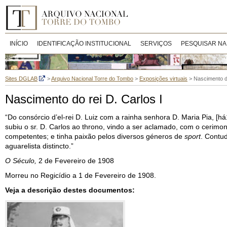
INÍCIO
IDENTIFICAÇÃO INSTITUCIONAL
SERVIÇOS
PESQUISAR NA
Sites DGLAB
>
Arquivo Nacional Torre do Tombo
>
Exposições virtuais
>
Nascimento do
Nascimento do rei D. Carlos I
“Do consórcio d’el-rei D. Luiz com a rainha senhora D. Maria Pia, 
subiu o sr. D. Carlos ao throno, vindo a ser aclamado, com o cerimo
competentes; e tinha paixão pelos diversos géneros de
sport
. Contud
aguarelista distincto.”
O Século,
2 de Fevereiro de 1908
Morreu no Regicídio a 1 de Fevereiro de 1908.
Veja a descrição destes documentos: