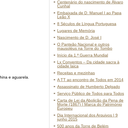
Centenário do nascimento de Álvaro
Cunhal
Embaixada de D. Manuel I ao Papa
Leão X
8 Séculos de Língua Portuguesa
Lugares de Memória
Nascimento de D. José I
O Panteão Nacional e outros
mausoléus na Torre do Tombo
Início da 1.ª Guerra Mundial
Lx Conventos – Da cidade sacra à
cidade laica
Receitas e mezinhas
china e aguarela.
A TT ao encontro de Todos em 2014
Assassinato de Humberto Delgado
Serviço Público de Todos para Todos
Carta de Lei da Abolição da Pena de
Morte (1867) | Marca do Património
Europeu
Dia Internacional dos Arquivos | 9
junho 2015
500 anos da Torre de Belém