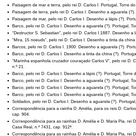
Paisagem de mar e terra, pelo rei D. Carlos I. Portugal, Torre d
Paisagem de terra, pelo rei D. Carlos I. Desenho a aguarela (?).
Paisagem de mar, pelo rei D. Carlos I. Desenho a lápis (?). Port
Barco, pelo rei D. Carlos I. Desenho a aguarela (?). Portugal, T
“Destructor S. Sebastian”, pelo rei D. Carlos I.1887. Desenho a 
“Mira, 15 noeuds”, pelo rei D. Carlos I. Desenho a tinta da china
Barcos, pelo rei D. Carlos I. 1900. Desenho a aguarela (?). Port
Barco, pelo rei D. Carlos I. Desenho a tinta da china (?). Portug
“Marinha espanhola cruzador couraçado Carlos V”, pelo rei D. Ca
n.º 21.
Barco, pelo rei D. Carlos I. Desenho a lápis (?). Portugal, Torre
Barco, pelo rei D. Carlos I. Desenho a aguarela (?). Portugal, T
Barco, pelo rei D. Carlos I. Desenho a aguarela (?). Portugal, T
Barco, pelo rei D. Carlos I. Desenho a aguarela (?). Portugal, T
Soldados, pelo rei D. Carlos I. Desenho a aguarela (?). Portugal
Correspondência para a rainha D. Amélia, para os reis D. Carlo
cap. 904.
Correspondência para as rainhas D. Amélia e D. Maria Pia, rei 
Casa Real, n.º 7431, cap. 912ª.
Correspondência para as rainhas D. Amélia e D. Maria Pia, rei 