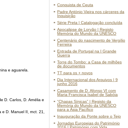
Conquista de Ceuta
Padre António Vieira nos cárceres da
Inquisição
Série Preta | Catalogação concluída
Apocalipse de Lorvão | Registo
Memória do Mundo da UNESCO
Centenário do nascimento de Vergílio
Ferreira
Entrada de Portugal na I Grande
Guerra
Torre do Tombo: a Casa de milhões
de documentos
hina e aguarela.
TT para os + novos
Dia Internacional dos Arquivos | 9
junho 2016
Casamento de D. Afonso VI com
Maria Francisca Isabel de Sabóia
e D. Carlos, D. Amélia e
“Chapas Sínicas” | Registo da
Memória do Mundo da UNESCO
para a Ásia Pacífico
e D. Manuel II, mct. 21,
Inauguração da Ponte sobre o Tejo
Jornadas Europeias do Património
2016 | Património com Vida