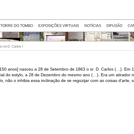
 TORRE DO TOMBO
EXPOSIÇÕES VIRTUAIS
NOTÍCIAS
DIFUSÃO
CA
 rei D. Carlos I
[há150 anos] nasceu a 28 de Setembro de 1863 o sr. D. Carlos (…). Em 
nial do estylo, a 28 de Dezembro do mesmo ano (…). Era um atirador n
o, não o inhibia essa inclinação de se regozijar com as coisas d’arte, 