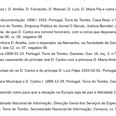
os I, D. Amélia, D. Fernando, D. Manuel, D. Luís, D. Maria Pia e outr
ra documentação. 1890 / 1910. Portugal, Torre do Tombo, Casa Real, n.º
 Torre do Tombo, Empresa Pública do Jornal O Século, Joshua Benoliel, c
ela, de que D. Carlos era coronel honorário, com a coroa que depusera
e 08, cx. 05, negativo 08.
nhora D. Amélia, com o imperador da Alemanha, na Sociedade de Geogr
lote 12, cx. 07, negativo 06.
oa.1908-01-10. Portugal, Torre do Tombo, Gavetas, Gav. 16, mç. 3, n.º
 ao casamento do príncipe real D. Carlos com a princesa D. Maria Amé
is do rei D. Carlos e do príncipe D. Luís Filipe.1933-02-01. Portuga
ra Municipal a D. Carlos I. 1889-12-28. Portugal, Torre do Tombo, Gave
zendo votos para que a situação na Europa seja de paz e felicidade.1
tariado Nacional de Informação, Direcção Geral dos Serviços de Espec
l, Torre do Tombo, Secretariado Nacional de Informação, Censura, cx. 57