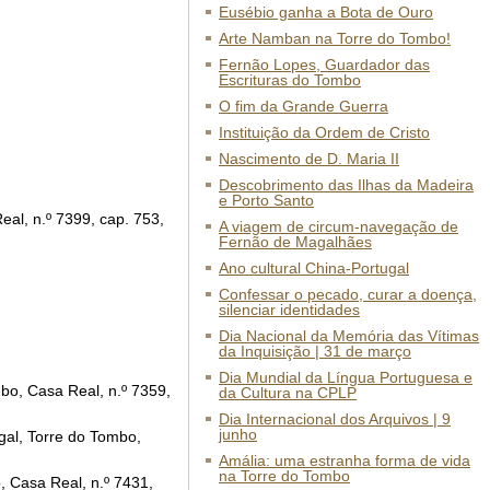
Eusébio ganha a Bota de Ouro
Arte Namban na Torre do Tombo!
Fernão Lopes, Guardador das
Escrituras do Tombo
O fim da Grande Guerra
Instituição da Ordem de Cristo
Nascimento de D. Maria II
Descobrimento das Ilhas da Madeira
e Porto Santo
eal, n.º 7399, cap. 753,
A viagem de circum-navegação de
Fernão de Magalhães
Ano cultural China-Portugal
Confessar o pecado, curar a doença,
silenciar identidades
Dia Nacional da Memória das Vítimas
da Inquisição | 31 de março
Dia Mundial da Língua Portuguesa e
mbo, Casa Real, n.º 7359,
da Cultura na CPLP
Dia Internacional dos Arquivos | 9
junho
gal, Torre do Tombo,
Amália: uma estranha forma de vida
na Torre do Tombo
, Casa Real, n.º 7431,