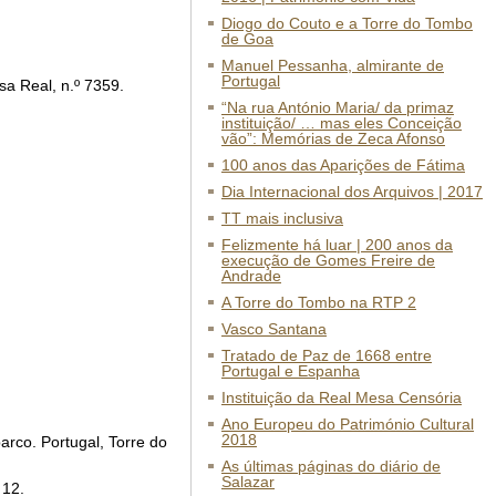
Diogo do Couto e a Torre do Tombo
de Goa
Manuel Pessanha, almirante de
Portugal
sa Real, n.º 7359.
“Na rua António Maria/ da primaz
instituição/ … mas eles Conceição
vão”: Memórias de Zeca Afonso
100 anos das Aparições de Fátima
Dia Internacional dos Arquivos | 2017
TT mais inclusiva
Felizmente há luar | 200 anos da
execução de Gomes Freire de
Andrade
A Torre do Tombo na RTP 2
Vasco Santana
Tratado de Paz de 1668 entre
Portugal e Espanha
Instituição da Real Mesa Censória
Ano Europeu do Património Cultural
2018
arco. Portugal, Torre do
As últimas páginas do diário de
Salazar
 12.