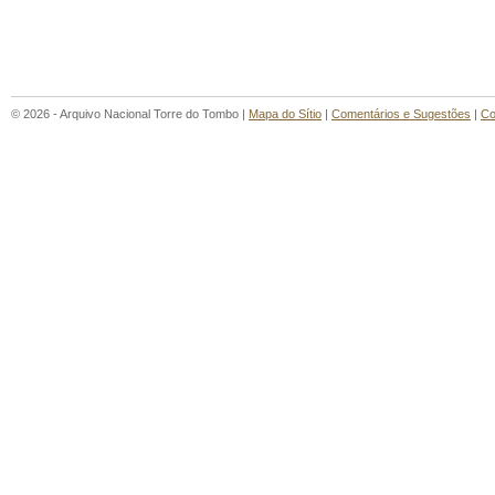
© 2026 - Arquivo Nacional Torre do Tombo |
Mapa do Sítio
|
Comentários e Sugestões
|
Co