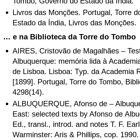
Tombo, Governo do Estado da Índia.
Livros das Monções. Portugal, Torre 
Estado da Índia, Livros das Monções.
… e na Biblioteca da Torre do Tombo
AIRES, Cristovão de Magalhães – Tes
Albuquerque: memória lida à Academia
de Lisboa. Lisboa: Typ. da Academia R
[1899]. Portugal, Torre do Tombo, Bibl
4298(14).
ALBUQUERQUE, Afonso de – Albuquer
East: selected texts by Afonso de Alb
Ed., transl., introd. and notes T. F. Ear
Warminster: Aris & Phillips, cop. 199