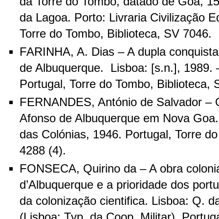
da Torre do Tombo, datado de Gôa, 15
da Lagoa. Porto: Livraria Civilização E
Torre do Tombo, Biblioteca, SV 7046.
FARINHA, A. Dias – A dupla conquist
de Albuquerque. Lisboa: [s.n.], 1989. 
Portugal, Torre do Tombo, Biblioteca,
FERNANDES, António de Salvador – O
Afonso de Albuquerque em Nova Goa. 
das Colónias, 1946. Portugal, Torre d
4288 (4).
FONSECA, Quirino da – A obra coloni
d’Albuquerque e a prioridade dos port
da colonização cientifica. Lisboa: Q. 
(Lisboa: Typ. da Coop. Militar). Portug