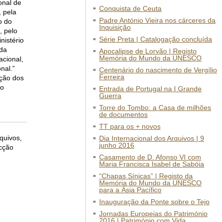
onal de
Conquista de Ceuta
 pela
Padre António Vieira nos cárceres da
o do
Inquisição
, pelo
Série Preta | Catalogação concluída
nistério
 da
Apocalipse de Lorvão | Registo
Memória do Mundo da UNESCO
acional,
nal.”
Centenário do nascimento de Vergílio
Ferreira
cção dos
do
Entrada de Portugal na I Grande
Guerra
Torre do Tombo: a Casa de milhões
de documentos
TT para os + novos
quivos,
Dia Internacional dos Arquivos | 9
junho 2016
cção
Casamento de D. Afonso VI com
Maria Francisca Isabel de Sabóia
“Chapas Sínicas” | Registo da
Memória do Mundo da UNESCO
para a Ásia Pacífico
Inauguração da Ponte sobre o Tejo
Jornadas Europeias do Património
2016 | Património com Vida