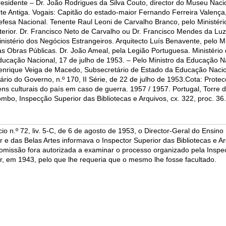
esidente – Dr. João Rodrigues da Silva Couto, director do Museu Naci
te Antiga. Vogais: Capitão do estado-maior Fernando Ferreira Valença,
fesa Nacional. Tenente Raul Leoni de Carvalho Branco, pelo Ministéri
terior. Dr. Francisco Neto de Carvalho ou Dr. Francisco Mendes da Luz
nistério dos Negócios Estrangeiros. Arquitecto Luís Benavente, pelo Mi
s Obras Públicas. Dr. João Ameal, pela Legião Portuguesa. Ministério
ucação Nacional, 17 de julho de 1953. – Pelo Ministro da Educação N
enrique Veiga de Macedo, Subsecretário de Estado da Educação Nacio
ário do Governo, n.º 170, II Série, de 22 de julho de 1953.Cota: Prote
ns culturais do país em caso de guerra. 1957 / 1957. Portugal, Torre 
mbo, Inspecção Superior das Bibliotecas e Arquivos, cx. 322, proc. 36.
cio n.º 72, liv. 5-C, de 6 de agosto de 1953, o Director-Geral do Ensino
r e das Belas Artes informava o Inspector Superior das Bibliotecas e Ar
omissão fora autorizada a examinar o processo organizado pela Inspe
r, em 1943, pelo que lhe requeria que o mesmo lhe fosse facultado.