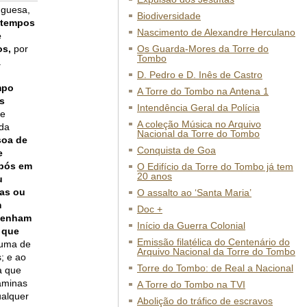
uguesa,
Biodiversidade
 tempos
Nascimento de Alexandre Herculano
e
os,
por
Os Guarda-Mores da Torre do
Tombo
a
D. Pedro e D. Inês de Castro
mpo
A Torre do Tombo na Antena 1
s
Intendência Geral da Polícia
 e
A coleção Música no Arquivo
 da
Nacional da Torre do Tombo
soa de
Conquista de Goa
e
ipós em
O Edifício da Torre do Tombo já tem
20 anos
u
has ou
O assalto ao ‘Santa Maria’
m
Doc +
 tenham
Início da Guerra Colonial
 que
Emissão filatélica do Centenário do
guma de
Arquivo Nacional da Torre do Tombo
; e ao
Torre do Tombo: de Real a Nacional
a que
âminas
A Torre do Tombo na TVI
ualquer
Abolição do tráfico de escravos