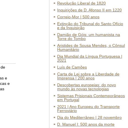
Revolução Liberal de 1820
Inquirições de D. Afonso II em 1220
Correio-Mor | 500 anos
Extinção do Tribunal do Santo Ofício
e da Inquisição
Damião de Góis: um humanista na
Torre do Tombo
Aristides de Sousa Mendes, o Cônsul
Humanitário
Dia Mundial da Língua Portuguesa |
2021
 de
Luís de Camões
Carta de Lei sobre a Liberdade de
as e
Imprensa | 200 anos
ecas e
Descobertas europeias: do novo
 as
mundo às novas tecnologias
Sistemas Prisionais Contemporâneos
em Portugal
2021 | Ano Europeu do Transporte
Ferroviário
Dia do Mediterrâneo | 28 novembro
D. Manuel I: 500 anos da morte