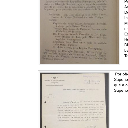
Pr
Ar
De
In
Mi
da
Ed
H
Di
be
To
Por ofí
Superio
que a c
Superio