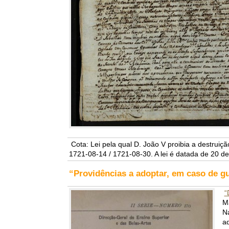
Cota: Lei pela qual D. João V proibia a destruiç
1721-08-14 / 1721-08-30. A lei é datada de 20 de
“Providências a adoptar, em caso de gu
“
M
Na
ad