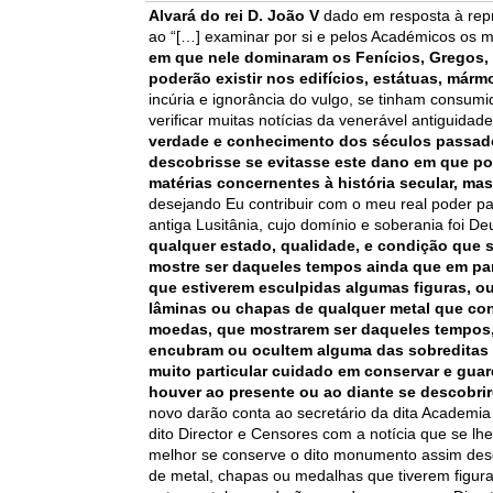
Alvará do rei D. João V
dado em resposta à repr
ao “[…] examinar por si e pelos Académicos os 
em que nele dominaram os Fenícios, Gregos,
poderão existir nos edifícios, estátuas, márm
incúria e ignorância do vulgo, se tinham consu
verificar muitas notícias da venerável antiguidad
verdade e conhecimento dos séculos passado
descobrisse
se evitasse este dano em que po
matérias concernentes à história secular, mas
desejando Eu contribuir com o meu real poder par
antiga Lusitânia, cujo domínio e soberania foi D
qualquer estado, qualidade, e condição que s
mostre ser daqueles tempos ainda que em par
que estiverem esculpidas algumas figuras, ou 
lâminas ou chapas de qualquer metal que cont
moedas, que mostrarem ser daqueles tempos, 
encubram ou ocultem alguma das sobreditas c
muito particular cuidado em conservar e guar
houver ao presente ou ao diante se descobrire
novo darão conta ao secretário da dita Academia
dito Director e Censores com a notícia que se lh
melhor se conserve o dito monumento assim desc
de metal, chapas ou medalhas que tiverem figura