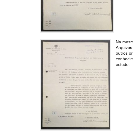
Na mesma 
Arquivos
outros o
conhecim
estudo.