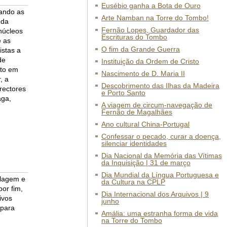
Eusébio ganha a Bota de Ouro
iando as
Arte Namban na Torre do Tombo!
 da
Fernão Lopes, Guardador das
núcleos
Escrituras do Tombo
e as
O fim da Grande Guerra
istas a
de
Instituição da Ordem de Cristo
ito em
Nascimento de D. Maria II
, a
Descobrimento das Ilhas da Madeira
rectores
e Porto Santo
aga,
A viagem de circum-navegação de
Fernão de Magalhães
Ano cultural China-Portugal
Confessar o pecado, curar a doença,
silenciar identidades
Dia Nacional da Memória das Vítimas
da Inquisição | 31 de março
Dia Mundial da Língua Portuguesa e
alagem e
da Cultura na CPLP
or fim,
Dia Internacional dos Arquivos | 9
uivos
junho
 para
Amália: uma estranha forma de vida
na Torre do Tombo