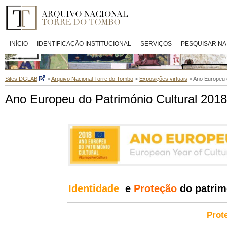
INÍCIO
IDENTIFICAÇÃO INSTITUCIONAL
SERVIÇOS
PESQUISAR NA
Sites DGLAB
>
Arquivo Nacional Torre do Tombo
>
Exposições virtuais
>
Ano Europeu d
Ano Europeu do Património Cultural 2018
Identidade
e
Proteção
do patrim
Prot