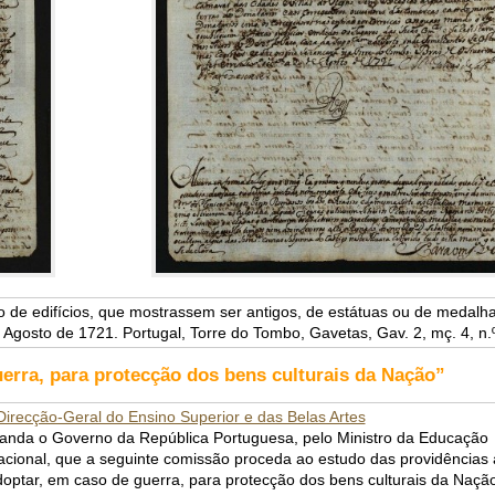
ão de edifícios, que mostrassem ser antigos, de estátuas ou de medalha
 Agosto de 1721. Portugal, Torre do Tombo, Gavetas, Gav. 2, mç. 4, n.º
erra, para protecção dos bens culturais da Nação”
Direcção-Geral do Ensino Superior e das Belas Artes
anda o Governo da República Portuguesa, pelo Ministro da Educação
cional, que a seguinte comissão proceda ao estudo das providências 
optar, em caso de guerra, para protecção dos bens culturais da Nação