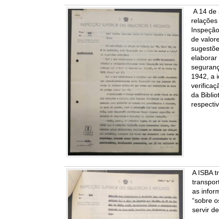
A 14 de 
relações
Inspeção
de valor
sugestõe
elaborar
seguranç
1942, a i
verifica
da Biblio
respecti
A ISBA t
transpor
as infor
“sobre o
servir d