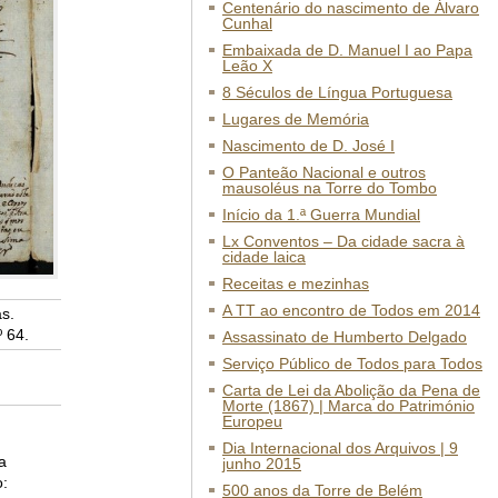
Centenário do nascimento de Álvaro
Cunhal
Embaixada de D. Manuel I ao Papa
Leão X
8 Séculos de Língua Portuguesa
Lugares de Memória
Nascimento de D. José I
O Panteão Nacional e outros
mausoléus na Torre do Tombo
Início da 1.ª Guerra Mundial
Lx Conventos – Da cidade sacra à
cidade laica
Receitas e mezinhas
A TT ao encontro de Todos em 2014
s.
 64.
Assassinato de Humberto Delgado
Serviço Público de Todos para Todos
Carta de Lei da Abolição da Pena de
Morte (1867) | Marca do Património
Europeu
Dia Internacional dos Arquivos | 9
a
junho 2015
:
500 anos da Torre de Belém