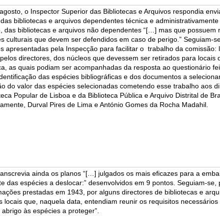
agosto, o Inspector Superior das Bibliotecas e Arquivos respondia env
 das bibliotecas e arquivos dependentes técnica e administrativamente
, das bibliotecas e arquivos não dependentes “[…] mas que possuem 
es culturais que devem ser defendidos em caso de perigo.” Seguiam-s
s apresentadas pela Inspecção para facilitar o
trabalho da comissão: l
 pelos directores, dos núcleos que devessem ser retirados para locais 
a, as quais podiam ser acompanhadas da resposta ao questionário fe
dentificação das espécies bibliográficas e dos documentos a selecionar
ção do valor das espécies selecionadas cometendo esse trabalho aos di
teca Popular de Lisboa e da Biblioteca Pública e Arquivo Distrital de Br
vamente, Durval Pires de Lima e António Gomes da Rocha Madahil.
ranscrevia ainda os planos “[…] julgados os mais eficazes para a emb
te das espécies a deslocar:” desenvolvidos em 9 pontos. Seguiam-se, p
mações prestadas em 1943, por alguns directores de bibliotecas e arq
s locais que, naquela data, entendiam reunir os requisitos necessários
e abrigo às espécies a proteger”.