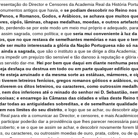
esentação do Director e Censores da Academia Real da História Port
monumentos antigos que havia, e
se podiam descobrir no Reino nos
 Penos, e Romanos, Godos, e Arábicos, se achava que muitos qu
ores, cipós, lâminas, chapas medalhas, moedas, e outros artefact
mido, perdendo-se por este modo um meio mui próprio e adequado, par
e assim sagrada, como política; e que
seria mui conveniente à luz da
s, que no que restava de semelhantes memórias e nas que o te
de ser muito interessada a glória da Nação Portuguesa não só na
 ainda a sagrada,
que são o instituto a que se dirige a dita Academia;
a impedir um prejuízo tão sensível e tão danoso à reputação e glória
eus servido dar-me.
Hei por bem que daqui em diante nenhuma pes
eja desfaça ou destrua em todo ou em parte qualquer edifício qu
te esteja arruinado e da mesma sorte as estátuas, mármores, e c
tiverem letreiros fenícios, gregos romanos góticos e arábicos, o
iverem os ditos letreiros, ou caracteres, como outrossim medal
nem dos inferiores até o reinado do senhor rei D. Sebastião, ne
oisas; e encarrego às Câmaras das cidades e vilas deste Reino
dar todas as antiguidades sobreditas, e de semelhante qualidade
m nos limites do seu distrito
, e logo que se achar, ou descobrir al
 Real para ele a comunicar ao Director, e censores, e mais Académicos
e participar poderão dar a providência que lhes parecer necessária par
oberto; e se o que se assim se achar, e descobrir novamente forem l
s, ou caracteres, ou outrossim moedas de ouro, prata, cobre, ou de q