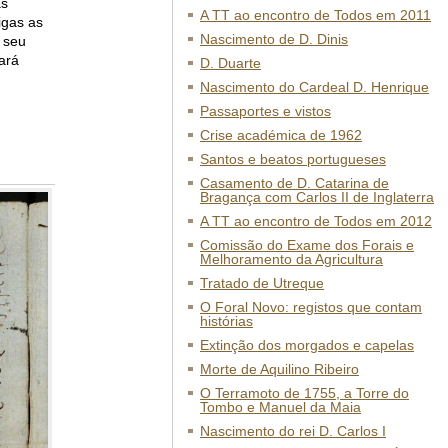
as
A TT ao encontro de Todos em 2011
igas as
Nascimento de D. Dinis
 seu
ará
D. Duarte
Nascimento do Cardeal D. Henrique
Passaportes e vistos
Crise académica de 1962
Santos e beatos portugueses
Casamento de D. Catarina de
Bragança com Carlos II de Inglaterra
A TT ao encontro de Todos em 2012
Comissão do Exame dos Forais e
Melhoramento da Agricultura
Tratado de Utreque
O Foral Novo: registos que contam
histórias
Extinção dos morgados e capelas
Morte de Aquilino Ribeiro
O Terramoto de 1755, a Torre do
Tombo e Manuel da Maia
Nascimento do rei D. Carlos I