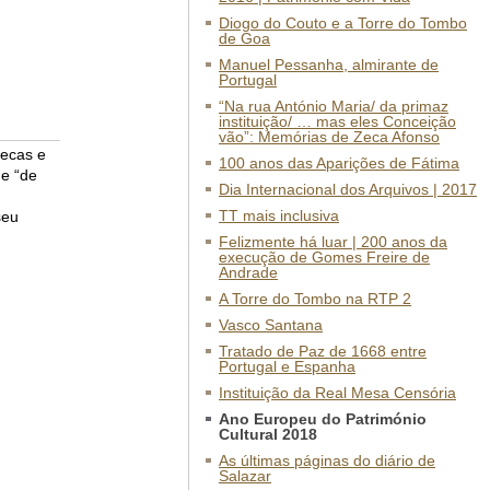
Diogo do Couto e a Torre do Tombo
de Goa
Manuel Pessanha, almirante de
Portugal
“Na rua António Maria/ da primaz
instituição/ … mas eles Conceição
vão”: Memórias de Zeca Afonso
tecas e
100 anos das Aparições de Fátima
 e “de
Dia Internacional dos Arquivos | 2017
TT mais inclusiva
seu
Felizmente há luar | 200 anos da
execução de Gomes Freire de
Andrade
A Torre do Tombo na RTP 2
Vasco Santana
Tratado de Paz de 1668 entre
Portugal e Espanha
Instituição da Real Mesa Censória
Ano Europeu do Património
Cultural 2018
As últimas páginas do diário de
Salazar