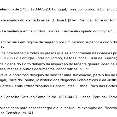
etembro de 1733. 1733-09-20. Portugal, Torre do Tombo, Tribunal do 
 acusados do atentado ao rei D. José I. [17–]. Portugal, Torre do To
 I e sentença em favor dos Távoras. Fielmente copiado do original”. 1
nham os réus em regime de segredo por um período superior a cinco di
35.
, os processos de todos os presos que se encontravam nas cadeias pú
01-12-12. Portugal, Torre do Tombo, Feitos Findos, Casa da Suplicação
 cidade do Porto debaixo da inspecção do tenente general João de A
ntas, mapas e outros documentos iconográficos, n.º 72.
ável e horroroso desígnio de suscitar uma sublevação, para o fim de
gal, Torre do Tombo, Ministério dos Negócios Eclesiásticos e da Justiça
Cortes Gerais Extraordinárias e Constituintes. Lisboa, Paço das Corte
r o Conselho Geral do Santo Ofício. 1821-04-07, Lisboa. Portugal, Torr
lland tinha para desalfandegar e que incluía um exemplar de “
Beccari
esa Censória, cx.141.