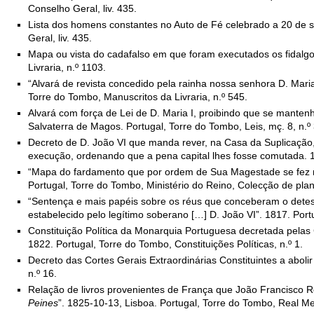
Conselho Geral, liv. 435.
Lista dos homens constantes no Auto de Fé celebrado a 20 de s
Geral, liv. 435.
Mapa ou vista do cadafalso em que foram executados os fidalgos
Livraria, n.º 1103.
“Alvará de revista concedido pela rainha nossa senhora D. Maria
Torre do Tombo, Manuscritos da Livraria, n.º 545.
Alvará com força de Lei de D. Maria I, proibindo que se mante
Salvaterra de Magos. Portugal, Torre do Tombo, Leis, mç. 8, n.º 
Decreto de D. João VI que manda rever, na Casa da Suplicação
execução, ordenando que a pena capital lhes fosse comutada. 18
“Mapa do fardamento que por ordem de Sua Magestade se fez na
Portugal, Torre do Tombo, Ministério do Reino, Colecção de pla
“Sentença e mais papéis sobre os réus que conceberam o detest
estabelecido pelo legítimo soberano […] D. João VI”. 1817. Portu
Constituição Política da Monarquia Portuguesa decretada pelas 
1822. Portugal, Torre do Tombo, Constituições Políticas, n.º 1.
Decreto das Cortes Gerais Extraordinárias Constituintes a aboli
n.º 16.
Relação de livros provenientes de França que João Francisco Ro
Peines
”. 1825-10-13, Lisboa. Portugal, Torre do Tombo, Real M