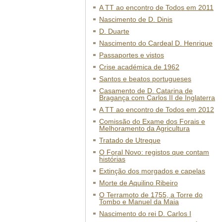
A TT ao encontro de Todos em 2011
Nascimento de D. Dinis
D. Duarte
Nascimento do Cardeal D. Henrique
Passaportes e vistos
Crise académica de 1962
Santos e beatos portugueses
Casamento de D. Catarina de
Bragança com Carlos II de Inglaterra
A TT ao encontro de Todos em 2012
Comissão do Exame dos Forais e
Melhoramento da Agricultura
Tratado de Utreque
O Foral Novo: registos que contam
histórias
Extinção dos morgados e capelas
Morte de Aquilino Ribeiro
O Terramoto de 1755, a Torre do
Tombo e Manuel da Maia
Nascimento do rei D. Carlos I