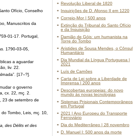
Revolução Liberal de 1820
Santo Ofício, Conselho
Inquirições de D. Afonso II em 1220
Correio-Mor | 500 anos
mbo, Manuscritos da
Extinção do Tribunal do Santo Ofício
e da Inquisição
759-01-17. Portugal,
Damião de Góis: um humanista na
Torre do Tombo
Aristides de Sousa Mendes, o Cônsul
as. 1790-03-05,
Humanitário
Dia Mundial da Língua Portuguesa |
blicas a aguardar
2021
, liv. 22.
Luís de Camões
lmada”. [17–?].
Carta de Lei sobre a Liberdade de
Imprensa | 200 anos
 mudar o governo
Descobertas europeias: do novo
, cx. 22, mç. 2.
mundo às novas tecnologias
s, 23 de setembro de
Sistemas Prisionais Contemporâneos
em Portugal
e do Tombo, Leis, mç. 10,
2021 | Ano Europeu do Transporte
Ferroviário
Dia do Mediterrâneo | 28 novembro
a, des Délits et des
D. Manuel I: 500 anos da morte