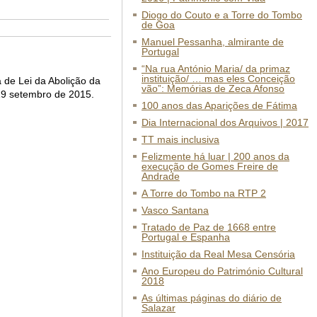
Diogo do Couto e a Torre do Tombo
de Goa
Manuel Pessanha, almirante de
Portugal
“Na rua António Maria/ da primaz
instituição/ … mas eles Conceição
 de Lei da Abolição da
vão”: Memórias de Zeca Afonso
19 setembro de 2015.
100 anos das Aparições de Fátima
Dia Internacional dos Arquivos | 2017
TT mais inclusiva
Felizmente há luar | 200 anos da
execução de Gomes Freire de
Andrade
A Torre do Tombo na RTP 2
Vasco Santana
Tratado de Paz de 1668 entre
Portugal e Espanha
Instituição da Real Mesa Censória
Ano Europeu do Património Cultural
2018
As últimas páginas do diário de
Salazar