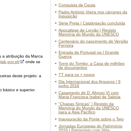
Conquista de Ceuta
Padre António Vieira nos cárceres da
Inquisição
Série Preta | Catalogação concluída
Apocalipse de Lorvão | Registo
Memória do Mundo da UNESCO
Centenário do nascimento de Vergílio
Ferreira
Entrada de Portugal na I Grande
 a atribuição da Marca
Guerra
ab.gov.pt/
onde se
Torre do Tombo: a Casa de milhões
de documentos
TT para os + novos
iras deste projeto: a
Dia Internacional dos Arquivos | 9
junho 2016
 básico e superior.
Casamento de D. Afonso VI com
Maria Francisca Isabel de Sabóia
“Chapas Sínicas” | Registo da
Memória do Mundo da UNESCO
para a Ásia Pacífico
Inauguração da Ponte sobre o Tejo
Jornadas Europeias do Património
2016 | Património com Vida