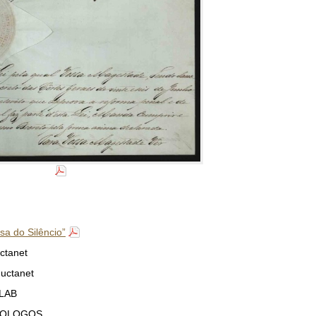
sa do Silêncio”
ctanet
ductanet
GLAB
UROLOGOS