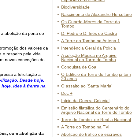
Biodiversidade
Nascimento de Alexandre Herculano
Os Guarda-Mores da Torre do
Tombo
e a abolição da pena de
D. Pedro e D. Inês de Castro
A Torre do Tombo na Antena 1
 promoção dos valores da
Intendência Geral da Polícia
 e respeito pela vida
A coleção Música no Arquivo
ram novas conceções do
Nacional da Torre do Tombo
Conquista de Goa
ressa a felicitação a
O Edifício da Torre do Tombo já tem
20 anos
ilização. Desde hoje,
hoje, ides à frente na
O assalto ao ‘Santa Maria’
Doc +
Início da Guerra Colonial
Emissão filatélica do Centenário do
Arquivo Nacional da Torre do Tombo
Torre do Tombo: de Real a Nacional
A Torre do Tombo na TVI
sões, com abolição da
Abolição do tráfico de escravos