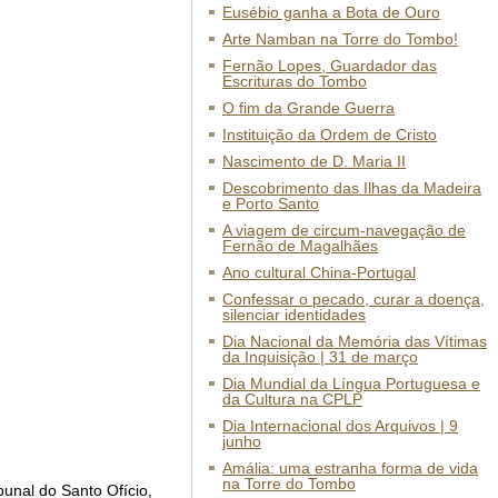
Eusébio ganha a Bota de Ouro
Arte Namban na Torre do Tombo!
Fernão Lopes, Guardador das
Escrituras do Tombo
O fim da Grande Guerra
Instituição da Ordem de Cristo
Nascimento de D. Maria II
Descobrimento das Ilhas da Madeira
e Porto Santo
A viagem de circum-navegação de
Fernão de Magalhães
Ano cultural China-Portugal
Confessar o pecado, curar a doença,
silenciar identidades
Dia Nacional da Memória das Vítimas
da Inquisição | 31 de março
Dia Mundial da Língua Portuguesa e
da Cultura na CPLP
Dia Internacional dos Arquivos | 9
junho
Amália: uma estranha forma de vida
na Torre do Tombo
unal do Santo Ofício,