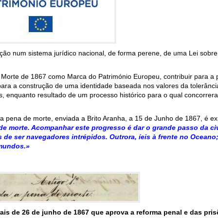
ição num sistema jurídico nacional, de forma perene, de uma Lei sobr
 Morte de 1867 como Marca do Património Europeu, contribuir para a
ra a construção de uma identidade baseada nos valores da tolerância
 enquanto resultado de um processo histórico para o qual concorre
a pena de morte, enviada a Brito Aranha, a 15 de Junho de 1867, é exp
 de morte. Acompanhar este progresso é dar o grande passo da civ
de ser navegadores intrépidos. Outrora, íeis à frente no Oceano; 
 mundos.»
erais de 26 de junho de 1867 que aprova a reforma penal e das pri