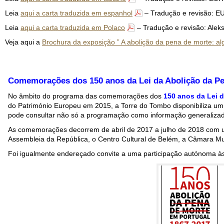
Leia
aqui a carta traduzida em espanhol
– Tradução e revisão:
Leia
aqui a carta traduzida em Polaco
– Tradução e revisão: Ale
Veja aqui a
Brochura da exposição ” A abolição da pena de morte: a
Comemorações dos 150 anos da Lei da Abolição da Pe
No âmbito do programa das comemorações dos
150 anos da Lei 
do Património Europeu em 2015, a Torre do Tombo disponibiliza um 
pode consultar não só a programação como informação generalizad
As comemorações decorrem de abril de 2017 a julho de 2018 com u
Assembleia da República, o Centro Cultural de Belém, a Câmara Muni
Foi igualmente endereçado convite a uma participação autónoma às c