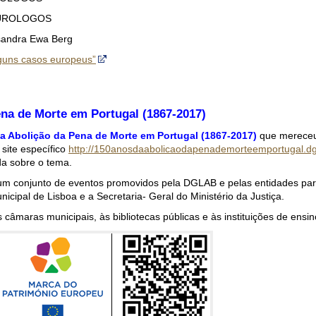
 EUROLOGOS
ksandra Ewa Berg
lguns casos europeus”
na de Morte em Portugal (1867-2017)
da Abolição da Pena de Morte em Portugal (1867-2017)
que mereceu
site específico
http://150anosdaabolicaodapenademorteemportugal.dgl
a sobre o tema.
m conjunto de eventos promovidos pela DGLAB e pelas entidades parce
cipal de Lisboa e a Secretaria- Geral do Ministério da Justiça.
âmaras municipais, às bibliotecas públicas e às instituições de ensino