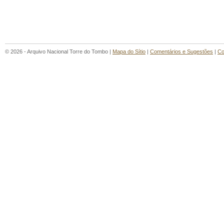
© 2026 - Arquivo Nacional Torre do Tombo |
Mapa do Sítio
|
Comentários e Sugestões
|
Co