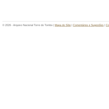
© 2026 - Arquivo Nacional Torre do Tombo |
Mapa do Sítio
|
Comentários e Sugestões
|
Co