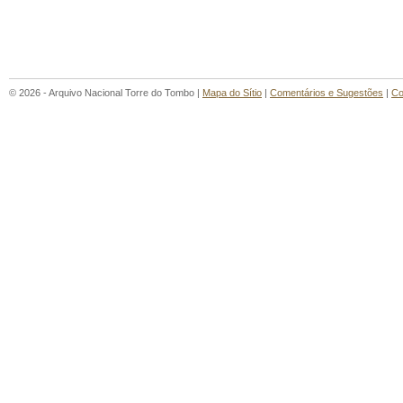
© 2026 - Arquivo Nacional Torre do Tombo |
Mapa do Sítio
|
Comentários e Sugestões
|
Co