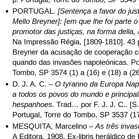
PORTUGAL.
[Sentença a favor do jus
Mello Breyner]: [em que lhe foi parte
promotor das justiças, na forma della, 
Na Impressão Régia, [1809-1810]. 43 p
Breyner da acusação de cooperação c
quando das invasões napoleónicas. Por
Tombo, SP 3574 (1) a (16) e (18) a (26
D. J. A. C. –
O tyranno da Europa Napo
a todos os povos do mundo e principa
hespanhoes
. Trad… por F. J. J. C.. [S.l
Portugal, Torre do Tombo, SP 3537 (17
MESQUITA, Marcelino –
As três inva
A Editora, 1908. Ex-libris heráldico 