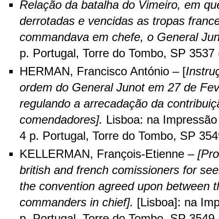
Relação da batalha do Vimeiro, em qu
derrotadas e vencidas as tropas franc
commandava em chefe, o General Jun
p. Portugal, Torre do Tombo, SP 3537 
HERMAN, Francisco António – [
Instru
ordem do General Junot em 27 de Fev
regulando a arrecadação da contribuiç
comendadores].
Lisboa: na Impressão 
4 p. Portugal, Torre do Tombo, SP 354
KELLERMAN, François-Etienne –
[Pro
british and french comissioners for seei
the convention agreed upon between t
commanders in chief].
[Lisboa]: na Im
p. Portugal, Torre do Tombo, SP 3549 