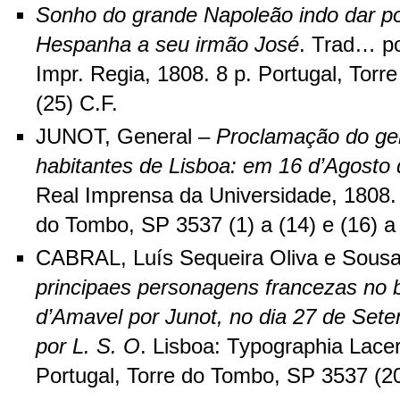
Sonho do grande Napoleão indo dar p
Hespanha a seu irmão José
. Trad… po
Impr. Regia, 1808. 8 p. Portugal, Tor
(25) C.F.
JUNOT, General –
Proclamação do gen
habitantes de Lisboa: em 16 d’Agosto 
Real Imprensa da Universidade, 1808. 
do Tombo, SP 3537 (1) a (14) e (16) a 
CABRAL, Luís Sequeira Oliva e Sous
principaes personagens francezas no 
d’Amavel por Junot, no dia 27 de Sete
por L. S. O
. Lisboa: Typographia Lacer
Portugal, Torre do Tombo, SP 3537 (20