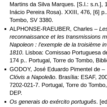
Martins da Silva Marques. [S.l.: s.n.], 
Inácio Pereira Rosa). XXIII, 476, [6] p.
Tombo, SV 3380.
ALPHONSE-RAEUBER, Charles –
Le
reconnaissance et les transmissions mi
Napoleon : l’exemple de la troisième i
1810
. Lisboa: Comissao Portuguesa de 
174 p.. Portugal, Torre do Tombo, Bibl
GODOY, José Eduardo Pimentel de –
Clóvis a Napoleão
. Brasília: ESAF, 20
7202-021-7. Portugal, Torre do Tombo,
DEP.
Os generais do exército português
. [ed