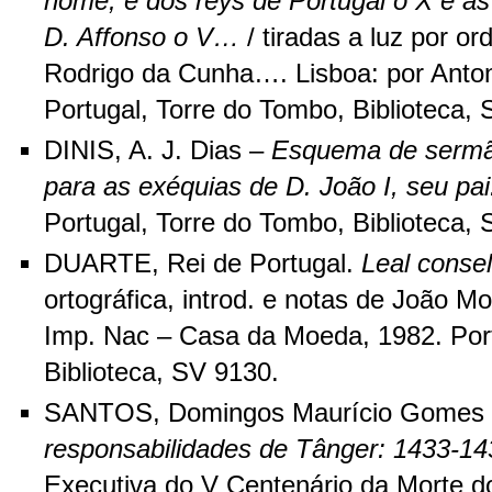
nome, e dos reys de Portugal o X e as
D. Affonso o V…
/ tiradas a luz por
Rodrigo da Cunha…. Lisboa: por Anton
Portugal, Torre do Tombo, Biblioteca,
DINIS, A. J. Dias –
Esquema de sermão
para as exéquias de D. João I, seu pai
Portugal, Torre do Tombo, Biblioteca,
DUARTE, Rei de Portugal.
Leal consel
ortográfica, introd. e notas de João M
Imp. Nac – Casa da Moeda, 1982. Port
Biblioteca, SV 9130.
SANTOS, Domingos Maurício Gomes
responsabilidades de Tânger: 1433-14
Executiva do V Centenário da Morte do