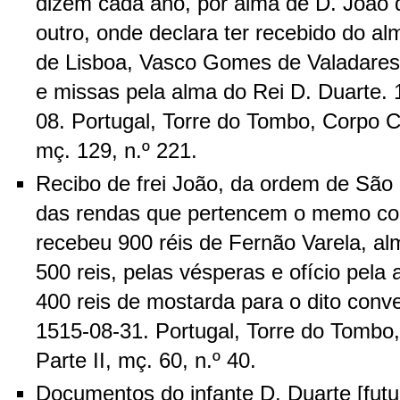
dizem cada ano, por alma de D. João
outro, onde declara ter recebido do a
de Lisboa, Vasco Gomes de Valadares,
e missas pela alma do Rei D. Duarte. 
08. Portugal, Torre do Tombo, Corpo Cr
mç. 129, n.º 221.
Recibo de frei João, da ordem de São
das rendas que pertencem o memo co
recebeu 900 réis de Fernão Varela, al
500 reis, pelas vésperas e ofício pela 
400 reis de mostarda para o dito conv
1515-08-31. Portugal, Torre do Tombo
Parte II, mç. 60, n.º 40.
Documentos do infante D. Duarte [futur