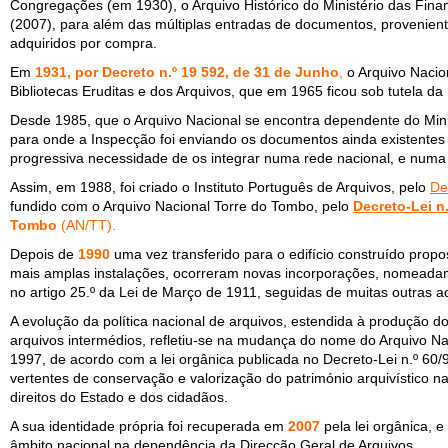
Congregações (em 1930), o Arquivo Histórico do Ministério das Fin
(2007), para além das múltiplas entradas de documentos, provenientes
adquiridos por compra.
Em
1931, por Decreto n.º 19 592, de 31 de Junho
,
o Arquivo Nacio
Bibliotecas Eruditas e dos Arquivos, que em 1965 ficou sob tutela da
Desde 1985, que o Arquivo Nacional se encontra dependente do Minist
para onde a Inspecção foi enviando os documentos ainda existentes 
progressiva necessidade de os integrar numa rede nacional, e numa p
Assim, em 1988, foi criado o Instituto Português de Arquivos, pelo
De
fundido com o Arquivo Nacional Torre do Tombo, pelo
Decreto-Lei n
Tombo
(AN/TT).
Depois de
1990
uma vez transferido para o edifício construído prop
mais amplas instalações, ocorreram novas incorporações, nomeada
no artigo 25.º da Lei de Março de 1911, seguidas de muitas outras a
A evolução da política nacional de arquivos, estendida à produção 
arquivos intermédios, refletiu-se na mudança do nome do Arquivo N
1997, de acordo com a lei orgânica publicada no Decreto-Lei n.º 60/9
vertentes de conservação e valorização do património arquivístico n
direitos do Estado e dos cidadãos.
A sua identidade própria foi recuperada em
2007
pela lei orgânica, 
âmbito nacional na dependência da Direcção Geral de Arquivos.