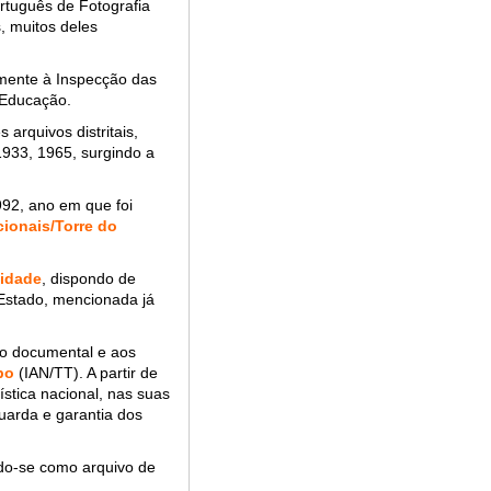
rtuguês de Fotografia
, muitos deles
vamente à Inspecção das
a Educação.
arquivos distritais,
1933, 1965, surgindo a
92, ano em que foi
ionais/Torre do
sidade
, dispondo de
Estado, mencionada já
ão documental e aos
bo
(IAN/TT). A partir de
ística nacional, nas suas
uarda e garantia dos
ndo-se como arquivo de