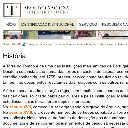
INÍCIO
IDENTIFICAÇÃO INSTITUCIONAL
SERVIÇOS
PESQUISAR NA
Sites DGLAB
>
Arquivo Nacional Torre do Tombo
>
Identificação Institucional
>
História
História
A Torre do Tombo é de uma das instituições mais antigas de Portugal
Desde a sua instalação numa das torres do castelo de Lisboa, oco
certidão conhecida, até 1755, prestou serviço como Arquivo do rei,
também os documentos resultantes das relações com os outros rein
Além de servir a administração régia, com funções semelhantes às de
das certidões, solicitado pelos particulares e pelas instituições. M
estudiosos, cujas obras foram depois impressas.
No
século XVII
, começou a ser organizado o Arquivo do Arquivo, surg
No
século XVIII
, o crescente número de certidões solicitado à Tor
seus oficiais. Neste século, no âmbito da descrição dos documento
documentos e de se criarem os instrumentos de pesquisa necessários 