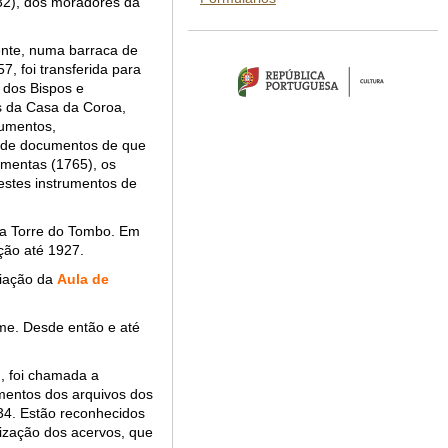
732), dos moradores da
ente, numa barraca de
, foi transferida para
 dos Bispos e
s da Casa da Coroa,
cumentos,
o de documentos de que
Ementas (1765), os
estes instrumentos de
 na Torre do Tombo. Em
ição até 1927.
riação da
Aula de
me. Desde então e até
o
, foi chamada a
mentos dos arquivos dos
834. Estão reconhecidos
nização dos acervos, que