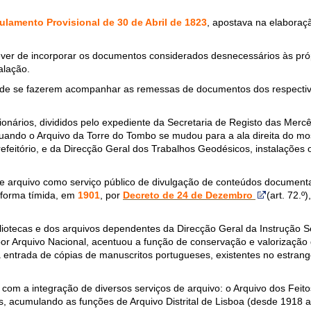
ulamento Provisional de 30 de Abril de 1823
, apostava na elaboraçã
ever de incorporar os documentos considerados desnecessários às própr
alação.
de de se fazerem acompanhar as remessas de documentos dos respectivo
ionários, divididos pelo expediente da Secretaria de Registo das Merc
ando o Arquivo da Torre do Tombo se mudou para a ala direita do mos
efeitório, e da Direcção Geral dos Trabalhos Geodésicos, instalações
e arquivo como serviço público de divulgação de conteúdos documentai
forma tímida, em
1901
, por
Decreto de 24 de Dezembro
(art. 72.º
liotecas e dos arquivos dependentes da Direcção Geral da Instrução S
por Arquivo Nacional, acentuou a função de conservação e valorização
entrada de cópias de manuscritos portugueses, existentes no estrange
 com a integração de diversos serviços de arquivo: o Arquivo dos Feit
s, acumulando as funções de Arquivo Distrital de Lisboa (desde 1918 a