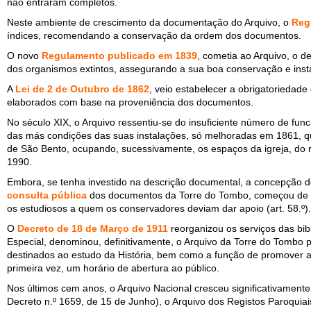
não entraram completos.
Neste ambiente de crescimento da documentação do Arquivo, o
Reg
índices, recomendando a conservação da ordem dos documentos.
O novo
Regulamento publicado em 1839
, cometia ao Arquivo, o d
dos organismos extintos, assegurando a sua boa conservação e inst
A
Lei de 2 de Outubro de 1862
, veio estabelecer a obrigatorieda
elaborados com base na proveniência dos documentos.
No século XIX, o Arquivo ressentiu-se do insuficiente número de func
das más condições das suas instalações, só melhoradas em 1861, qu
de São Bento, ocupando, sucessivamente, os espaços da igreja, do r
1990.
Embora, se tenha investido na descrição documental, a concepção d
consulta pública
dos documentos da Torre do Tombo, começou de 
os estudiosos a quem os conservadores deviam dar apoio (art. 58.º).
O
Decreto de 18 de Março de 1911
reorganizou os serviços das bib
Especial, denominou, definitivamente, o Arquivo da Torre do Tombo 
destinados ao estudo da História, bem como a função de promover a 
primeira vez, um horário de abertura ao público.
Nos últimos cem anos, o Arquivo Nacional cresceu significativamente
Decreto n.º 1659, de 15 de Junho), o Arquivo dos Registos Paroquiai