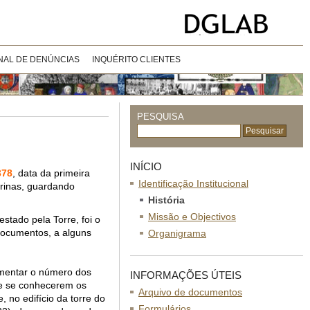
NAL DE DENÚNCIAS
INQUÉRITO CLIENTES
PESQUISA
INÍCIO
378
, data da primeira
Identificação Institucional
arinas, guardando
História
Missão e Objectivos
stado pela Torre, foi o
 documentos, a alguns
Organigrama
aumentar o número dos
INFORMAÇÕES ÚTEIS
de se conhecerem os
Arquivo de documentos
 no edifício da torre do
Formulários