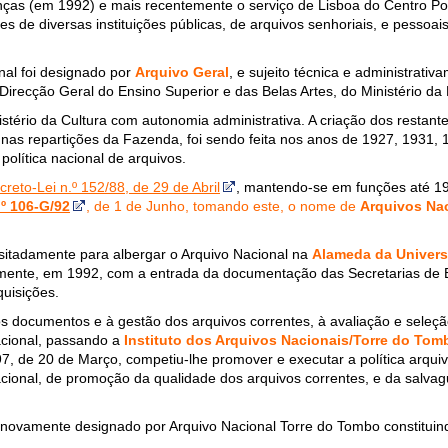
anças (em 1992) e mais recentemente o serviço de Lisboa do Centro Po
 de diversas instituições públicas, de arquivos senhoriais, e pessoais
nal foi designado por
Arquivo Geral
, e sujeito técnica e administrati
 Direcção Geral do Ensino Superior e das Belas Artes, do Ministério d
ério da Cultura com autonomia administrativa. A criação dos restantes 
nas repartições da Fazenda, foi sendo feita nos anos de 1927, 1931, 
olítica nacional de arquivos.
creto-Lei n.º 152/88, de 29 de Abril
, mantendo-se em funções até 19
.º 106-G/92
, de 1 de Junho, tomando este, o nome de
Arquivos Nac
ositadamente para albergar o Arquivo Nacional na
Alameda da Univer
mente, em 1992, com a entrada da documentação das Secretarias de 
quisições.
dos documentos e à gestão dos arquivos correntes, à avaliação e seleç
acional, passando a
Instituto dos Arquivos Nacionais/Torre do Tom
7, de 20 de Março, competiu-lhe promover e executar a política arquiv
acional, de promoção da qualidade dos arquivos correntes, e da salvag
e novamente designado por Arquivo Nacional Torre do Tombo constitui