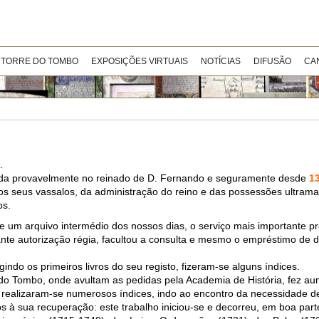
 TORRE DO TOMBO
EXPOSIÇÕES VIRTUAIS
NOTÍCIAS
DIFUSÃO
CA
.
rrida provavelmente no reinado de D. Fernando e seguramente desde
1
 dos seus vassalos, da administração do reino e das possessões ultram
os.
 um arquivo intermédio dos nossos dias, o serviço mais importante pre
ediante autorização régia, facultou a consulta e mesmo o empréstimo de
indo os primeiros livros do seu registo, fizeram-se alguns índices.
re do Tombo, onde avultam as pedidas pela Academia de História, fez 
s, realizaram-se numerosos índices, indo ao encontro da necessidade 
à sua recuperação: este trabalho iniciou-se e decorreu, em boa parte,