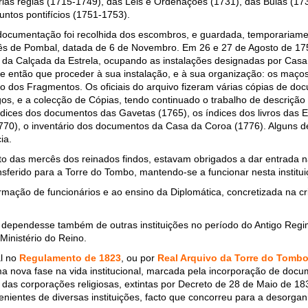
rias régias (1715-1749), das Leis e Ordenações (1731), das Bulas (1
untos pontifícios (1751-1753).
 A documentação foi recolhida dos escombros, e guardada, temporariam
s de Pombal, datada de 6 de Novembro. Em 26 e 27 de Agosto de 1757
o da Calçada da Estrela, ocupando as instalações designadas por Casa
e então que proceder à sua instalação, e à sua organização: os maço
 dos Fragmentos. Os oficiais do arquivo fizeram várias cópias de do
s, e a colecção de Cópias, tendo continuado o trabalho de descriçã
ndices dos documentos das Gavetas (1765), os índices dos livros das 
770), o inventário dos documentos da Casa da Coroa (1776). Alguns d
ia.
gisto das mercês dos reinados findos, estavam obrigados a dar entrada
nsferido para a Torre do Tombo, mantendo-se a funcionar nesta institu
ormação de funcionários e ao ensino da Diplomática, concretizada na c
 dependesse também de outras instituições no período do Antigo Regi
Ministério do Reino.
al no
Regulamento de 1823
, ou por
Real Arquivo da Torre do Tomb
 nova fase na vida institucional, marcada pela incorporação de docu
s das corporações religiosas, extintas por Decreto de 28 de Maio de 1
enientes de diversas instituições, facto que concorreu para a desorga