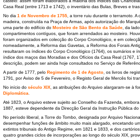
castelo: assim foram elaborados a maioria dos índices das Chancela
Casa Real (entre 1713 e 1742), o inventário das Bulas, Breves e tras
No dia
1 de Novembro de 1755
, a torre ruiu durante o terramoto.
madeira, construída na Praça de Armas, após autorização do Marquê
uma parte do edifício do
Mosteiro de São Bento da Saúde
, da lad
compartimentos contíguos, que foram arrendados ao mosteiro. Houv
foram organizados em colecção do Corpo Cronológico, e em colecção
nomeadamente, a Reforma das Gavetas, a Reforma dos Forais Antigo
resultaram os índices do Corpo Cronológico (1764), os sumários e í
índice dos maços das Moradias e dos Ofícios da Casa Real (1767, 1
descrição, podem ser ainda hoje consultados no Serviço de Referênc
A partir de 1777, pelo
Regimento de 1 de Agosto
, os livros de re
1791, por Aviso de 5 de Fevereiro, o Registo Geral de Mercês foi tra
No início do
século XIX
, as atribuições do Arquivo alargaram-se à f
Diplomática
.
Até 1823, o Arquivo esteve sujeito ao Conselho da Fazenda, embora
1887, esteve dependente da Direcção Geral da Instrução Pública do 
No período liberal, a Torre do Tombo, designada por Arquivo Nacion
desempenhar funções de âmbito muito mais alargado, encetando uma
extintos tribunais do Antigo Regime, em 1821 e 1833, e dos cartório
quatro grandes ciclos de incorporações ao longo do século XIX, prov