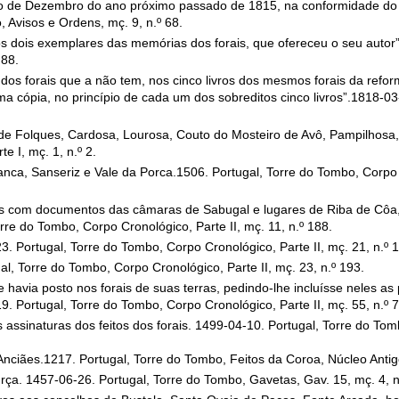
imo de Dezembro do ano próximo passado de 1815, na conformidade do
 Avisos e Ordens, mç. 9, n.º 68.
 dois exemplares das memórias dos forais, que ofereceu o seu autor”
 88.
dos forais que a não tem, nos cinco livros dos mesmos forais da refor
 cópia, no princípio de cada um dos sobreditos cinco livros”.1818-03-
ro de Folques, Cardosa, Lourosa, Couto do Mosteiro de Avô, Pampilhosa
 I, mç. 1, n.º 2.
ranca, Sanseriz e Vale da Porca.1506. Portugal, Torre do Tombo, Corpo 
iates com documentos das câmaras de Sabugal e lugares de Riba de Cô
e do Tombo, Corpo Cronológico, Parte II, mç. 11, n.º 188.
. Portugal, Torre do Tombo, Corpo Cronológico, Parte II, mç. 21, n.º 1
l, Torre do Tombo, Corpo Cronológico, Parte II, mç. 23, n.º 193.
avia posto nos forais de suas terras, pedindo-lhe incluísse neles as
. Portugal, Torre do Tombo, Corpo Cronológico, Parte II, mç. 55, n.º 7
assinaturas dos feitos dos forais. 1499-04-10. Portugal, Torre do To
Anciães.1217. Portugal, Torre do Tombo, Feitos da Coroa, Núcleo Antig
urça. 1457-06-26. Portugal, Torre do Tombo, Gavetas, Gav. 15, mç. 4, n