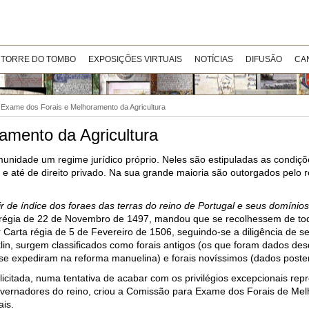
 TORRE DO TOMBO
EXPOSIÇÕES VIRTUAIS
NOTÍCIAS
DIFUSÃO
CA
Exame dos Forais e Melhoramento da Agricultura
mento da Agricultura
omunidade um regime jurídico próprio. Neles são estipuladas as condiçõe
scal, e até de direito privado. Na sua grande maioria são outorgados pel
r de índice dos foraes das terras do reino de Portugal e seus domínios
a régia de 22 de Novembro de 1497, mandou que se recolhessem de toda
r Carta régia de 5 de Fevereiro de 1506, seguindo-se a diligência de s
lin, surgem classificados como forais antigos (os que foram dados des
 se expediram na reforma manuelina) e forais novíssimos (dados poste
licitada, numa tentativa de acabar com os privilégios excepcionais repr
overnadores do reino, criou a Comissão para Exame dos Forais de Me
ais.