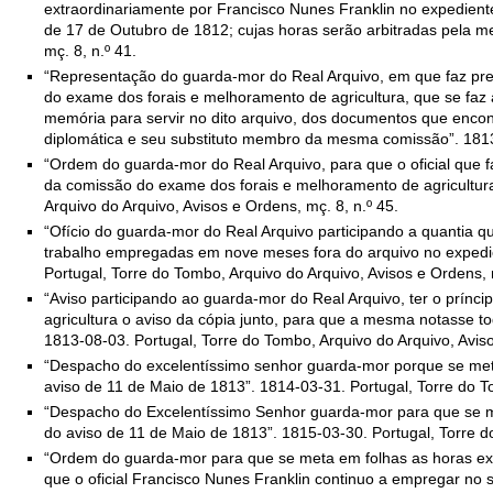
extraordinariamente por Francisco Nunes Franklin no expedien
de 17 de Outubro de 1812; cujas horas serão arbitradas pela m
mç. 8, n.º 41.
“Representação do guarda-mor do Real Arquivo, em que faz pre
do exame dos forais e melhoramento de agricultura, que se faz
memória para servir no dito arquivo, dos documentos que enco
diplomática e seu substituto membro da mesma comissão”. 1813-0
“Ordem do guarda-mor do Real Arquivo, para que o oficial que
da comissão do exame dos forais e melhoramento de agricultura
Arquivo do Arquivo, Avisos e Ordens, mç. 8, n.º 45.
“Ofício do guarda-mor do Real Arquivo participando a quantia q
trabalho empregadas em nove meses fora do arquivo no expedie
Portugal, Torre do Tombo, Arquivo do Arquivo, Avisos e Ordens, m
“Aviso participando ao guarda-mor do Real Arquivo, ter o prí
agricultura o aviso da cópia junto, para que a mesma notasse 
1813-08-03. Portugal, Torre do Tombo, Arquivo do Arquivo, Aviso
“Despacho do excelentíssimo senhor guarda-mor porque se met
aviso de 11 de Maio de 1813”. 1814-03-31. Portugal, Torre do To
“Despacho do Excelentíssimo Senhor guarda-mor para que se m
do aviso de 11 de Maio de 1813”. 1815-03-30. Portugal, Torre do
“Ordem do guarda-mor para que se meta em folhas as horas extr
que o oficial Francisco Nunes Franklin continuo a empregar n