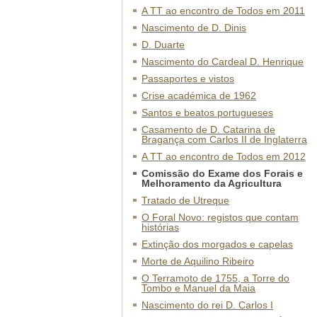
A TT ao encontro de Todos em 2011
Nascimento de D. Dinis
D. Duarte
Nascimento do Cardeal D. Henrique
Passaportes e vistos
Crise académica de 1962
Santos e beatos portugueses
Casamento de D. Catarina de
Bragança com Carlos II de Inglaterra
A TT ao encontro de Todos em 2012
Comissão do Exame dos Forais e
Melhoramento da Agricultura
Tratado de Utreque
O Foral Novo: registos que contam
histórias
Extinção dos morgados e capelas
Morte de Aquilino Ribeiro
O Terramoto de 1755, a Torre do
Tombo e Manuel da Maia
Nascimento do rei D. Carlos I