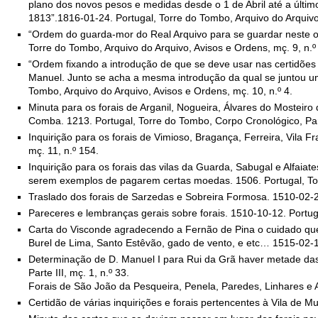
plano dos novos pesos e medidas desde o 1 de Abril até a últ
1813”.1816-01-24. Portugal, Torre do Tombo, Arquivo do Arquivo,
“Ordem do guarda-mor do Real Arquivo para se guardar neste os
Torre do Tombo, Arquivo do Arquivo, Avisos e Ordens, mç. 9, n.º
“Ordem fixando a introdução de que se deve usar nas certidões 
Manuel. Junto se acha a mesma introdução da qual se juntou uma
Tombo, Arquivo do Arquivo, Avisos e Ordens, mç. 10, n.º 4.
Minuta para os forais de Arganil, Nogueira, Álvares do Mostei
Comba. 1213. Portugal, Torre do Tombo, Corpo Cronológico, Parte
Inquirição para os forais de Vimioso, Bragança, Ferreira, Vila F
mç. 11, n.º 154.
Inquirição para os forais das vilas da Guarda, Sabugal e Alfa
serem exemplos de pagarem certas moedas. 1506. Portugal, Torr
Traslado dos forais de Sarzedas e Sobreira Formosa. 1510-02-23
Pareceres e lembranças gerais sobre forais. 1510-10-12. Portuga
Carta do Visconde agradecendo a Fernão de Pina o cuidado que h
Burel de Lima, Santo Estêvão, gado de vento, e etc… 1515-02-19
Determinação de D. Manuel I para Rui da Grã haver metade das 
Parte III, mç. 1, n.º 33.
Forais de São João da Pesqueira, Penela, Paredes, Linhares e 
Certidão de várias inquirições e forais pertencentes à Vila de M