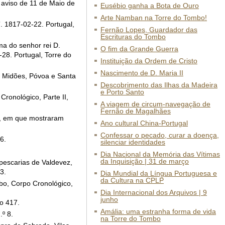
 aviso de 11 de Maio de
Eusébio ganha a Bota de Ouro
Arte Namban na Torre do Tombo!
. 1817-02-22. Portugal,
Fernão Lopes, Guardador das
Escrituras do Tombo
ma do senhor rei D.
O fim da Grande Guerra
28. Portugal, Torre do
Instituição da Ordem de Cristo
Nascimento de D. Maria II
, Midões, Póvoa e Santa
Descobrimento das Ilhas da Madeira
e Porto Santo
Cronológico, Parte II,
A viagem de circum-navegação de
Fernão de Magalhães
a, em que mostraram
Ano cultural China-Portugal
Confessar o pecado, curar a doença,
6.
silenciar identidades
Dia Nacional da Memória das Vítimas
da Inquisição | 31 de março
 pescarias de Valdevez,
3.
Dia Mundial da Língua Portuguesa e
da Cultura na CPLP
mbo, Corpo Cronológico,
Dia Internacional dos Arquivos | 9
junho
o 417.
Amália: uma estranha forma de vida
.º 8.
na Torre do Tombo