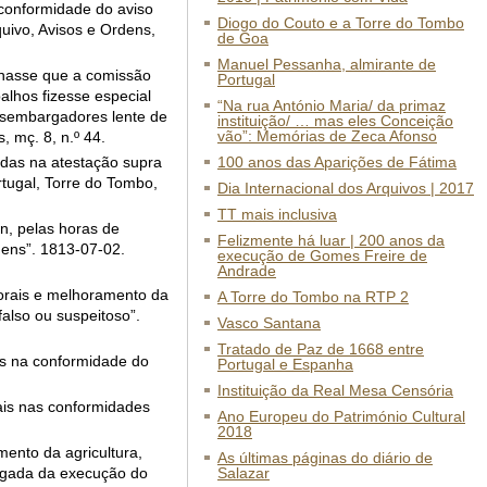
 conformidade do aviso
Diogo do Couto e a Torre do Tombo
uivo, Avisos e Ordens,
de Goa
Manuel Pessanha, almirante de
inasse que a comissão
Portugal
lhos fizesse especial
“Na rua António Maria/ da primaz
esembargadores lente de
instituição/ … mas eles Conceição
vão”: Memórias de Zeca Afonso
 mç. 8, n.º 44.
adas na atestação supra
100 anos das Aparições de Fátima
tugal, Torre do Tombo,
Dia Internacional dos Arquivos | 2017
TT mais inclusiva
n, pelas horas de
Felizmente há luar | 200 anos da
ens”. 1813-07-02.
execução de Gomes Freire de
Andrade
forais e melhoramento da
A Torre do Tombo na RTP 2
also ou suspeitoso”.
Vasco Santana
Tratado de Paz de 1668 entre
is na conformidade do
Portugal e Espanha
Instituição da Real Mesa Censória
ais nas conformidades
Ano Europeu do Património Cultural
2018
ento da agricultura,
As últimas páginas do diário de
regada da execução do
Salazar