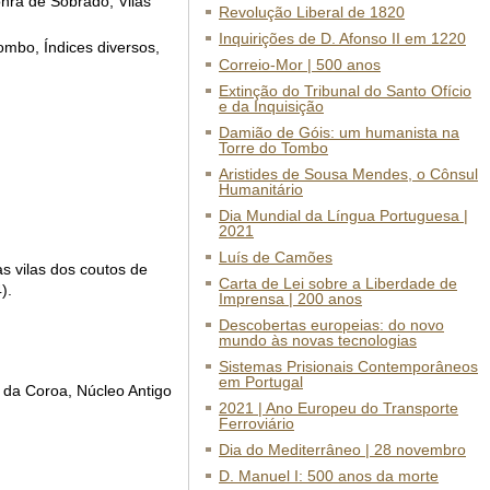
nra de Sobrado, Vilas
Revolução Liberal de 1820
Inquirições de D. Afonso II em 1220
ombo, Índices diversos,
Correio-Mor | 500 anos
Extinção do Tribunal do Santo Ofício
e da Inquisição
Damião de Góis: um humanista na
Torre do Tombo
Aristides de Sousa Mendes, o Cônsul
Humanitário
Dia Mundial da Língua Portuguesa |
2021
Luís de Camões
s vilas dos coutos de
Carta de Lei sobre a Liberdade de
).
Imprensa | 200 anos
Descobertas europeias: do novo
mundo às novas tecnologias
Sistemas Prisionais Contemporâneos
em Portugal
 da Coroa, Núcleo Antigo
2021 | Ano Europeu do Transporte
Ferroviário
Dia do Mediterrâneo | 28 novembro
D. Manuel I: 500 anos da morte