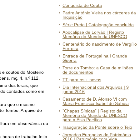
Conquista de Ceuta
Padre António Vieira nos cárceres da
Inquisição
Série Preta | Catalogação concluída
Apocalipse de Lorvão | Registo
Memória do Mundo da UNESCO
Centenário do nascimento de Vergílio
Ferreira
Entrada de Portugal na I Grande
Guerra
Torre do Tombo: a Casa de milhões
s e coutos do Mosteiro
de documentos
ens, mç. 4, n.º 112.
TT para os + novos
ame dos forais, que
Dia Internacional dos Arquivos | 9
sendo contados como em
junho 2016
Casamento de D. Afonso VI com
Maria Francisca Isabel de Sabóia
 para que o mesmo
 do Tombo, Arquivo do
“Chapas Sínicas” | Registo da
Memória do Mundo da UNESCO
para a Ásia Pacífico
ltura em observância do
Inauguração da Ponte sobre o Tejo
Jornadas Europeias do Património
horas de trabalho feito
2016 | Património com Vida