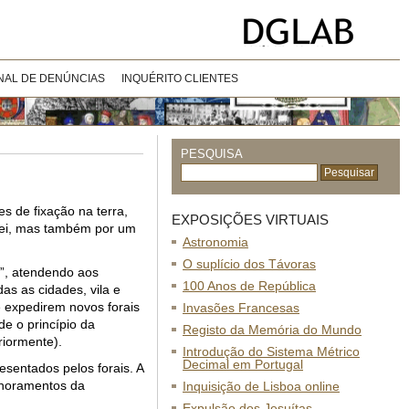
NAL DE DENÚNCIAS
INQUÉRITO CLIENTES
PESQUISA
s de fixação na terra,
EXPOSIÇÕES VIRTUAIS
o rei, mas também por um
Astronomia
O suplício dos Távoras
”, atendendo aos
100 Anos de República
s as cidades, vila e
e expedirem novos forais
Invasões Francesas
de o princípio da
Registo da Memória do Mundo
riormente).
Introdução do Sistema Métrico
Decimal em Portugal
esentados pelos forais. A
lhoramentos da
Inquisição de Lisboa online
Expulsão dos Jesuítas