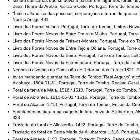
Minuta das cartas que se deviam passar em lugar dos forais no
Boas, Honra da Arabia, Vairão e Cete. Portugal, Torre do Tombo,
“Índice alfabético das pessoas, corporações e terras de que se 
Núcleo Antigo 481.
Livro dos Forais Velhos. Portugal, Torre do Tombo, Leitura Nova, 
Livro dos Forais Novos de Entre Douro e Minho. Portugal, Torre 
Livro dos Forais Novos de Trás-os-Montes. Portugal, Torre do To
Livro dos Forais Novos de Entre Tejo e Odiana. Portugal, Torre d
Livro dos Forais Novos da Beira. Portugal, Torre do Tombo, Leitu
Livro dos Forais Novos da Estremadura. Portugal, Torre do Tombo
Negócios diversos da Comissão de Reforma dos Forais.1821. Por
Aviso mandando guardar na Torre do Tombo “Real Arquivo” a cópi
Alcobaça. 1804-01-31. Portugal, Torre do Tombo, Registo Geral 
Foral da terra da Maia. 1518 / 1519. Portugal, Torre do Tombo, 
Foral de Abrantes. 1510-06-01 / 1516. Portugal, Torre do Tombo
Foral de Alcácer. 1218. Portugal, Torre do Tombo, Feitos da Cor
Apontamentos para a passagem de foral novo de Aljubarrota, Alv
338.
Traslado do foral de Alfeizerão. 1422. Portugal, Torre do Tombo
Traslado do foral de Santa Maria de Aljubarrota. 1316. Portugal
Foral de Almada. 1190. Portugal, Torre do Tombo, Feitos da Cor