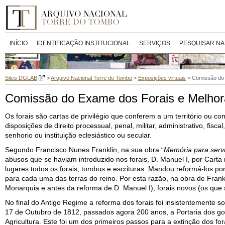
INÍCIO
IDENTIFICAÇÃO INSTITUCIONAL
SERVIÇOS
PESQUISAR NA
Sites DGLAB
>
Arquivo Nacional Torre do Tombo
>
Exposições virtuais
>
Comissão do 
Comissão do Exame dos Forais e Melhora
Os forais são cartas de privilégio que conferem a um território ou c
disposições de direito processual, penal, militar, administrativo, fi
senhorio ou instituição eclesiástico ou secular.
Segundo Francisco Nunes Franklin, na sua obra “
Memória para servi
abusos que se haviam introduzido nos forais, D. Manuel I, por Cart
lugares todos os forais, tombos e escrituras. Mandou reformá-los po
para cada uma das terras do reino. Por esta razão, na obra de Frank
Monarquia e antes da reforma de D. Manuel I), forais novos (os que
No final do Antigo Regime a reforma dos forais foi insistentemente so
17 de Outubro de 1812, passados agora 200 anos, a Portaria dos g
Agricultura. Este foi um dos primeiros passos para a extinção dos for