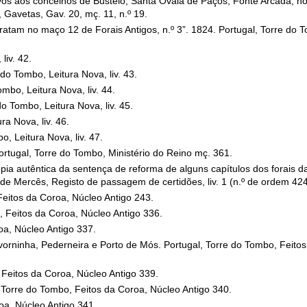
vos aos concelhos de Bustelo, Santa Ovaia de Paços, Fonte Arcada, ho
 Gavetas, Gav. 20, mç. 11, n.º 19.
tratam no maço 12 de Forais Antigos, n.º 3”. 1824. Portugal, Torre do T
liv. 42.
do Tombo, Leitura Nova, liv. 43.
mbo, Leitura Nova, liv. 44.
o Tombo, Leitura Nova, liv. 45.
ra Nova, liv. 46.
, Leitura Nova, liv. 47.
tugal, Torre do Tombo, Ministério do Reino mç. 361.
a autêntica da sentença de reforma de alguns capítulos dos forais da
de Mercês, Registo de passagem de certidões, liv. 1 (n.º de ordem 424
Feitos da Coroa, Núcleo Antigo 243.
, Feitos da Coroa, Núcleo Antigo 336.
oa, Núcleo Antigo 337.
orninha, Pederneira e Porto de Mós. Portugal, Torre do Tombo, Feitos
, Feitos da Coroa, Núcleo Antigo 339.
, Torre do Tombo, Feitos da Coroa, Núcleo Antigo 340.
oa, Núcleo Antigo 341.