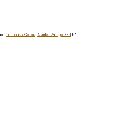
bo,
Feitos da Coroa, Núcleo Antigo 344
.