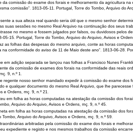
te da comissão do exame dos forais e melhoramento da agricultura na
esma comissão”. 1813-05-11. Portugal, Torre do Tombo, Arquivo do Arq
sente a sua alteza real quando seria útil que o mesmo senhor determ
 as suas sessões no mesmo Real Arquivo na continuação dos seus traba
ntrasse no mesmo e fossem julgados por falsos, ou duvidosos pelos d
5-15. Portugal, Torre do Tombo, Arquivo do Arquivo, Avisos e Ordens,
 faz as folhas das despesas do mesmo arquivo, conte as horas comput
 na conformidade do aviso de 11 de Maio deste ano”. 1813-06-28. Por
ue em adição separada se lançou nas folhas a Francisco Nunes Frankli
nte da comissão de exames dos forais na conformidade das reais ord
ç. 9, n.º 1.
ncipe regente nosso senhor mandado expedir à comissão do exame dos 
todo e qualquer documento do mesmo Real Arquivo, que lhe parecesse f
s e Ordens, mç. 9, n.º 21.
eu em folha as horas computadas na atestação da comissão dos fora
mbo, Arquivo do Arquivo, Avisos e Ordens, mç. 9, n.º 45.
eta em folha as horas computadas na atestação da comissão dos for
 Tombo, Arquivo do Arquivo, Avisos e Ordens, mç. 9, n.º 59.
aordinárias arbitradas pela comissão do exame dos forais e melhoram
o seu expediente e registo e nos mesmos trabalhos da comissão encar