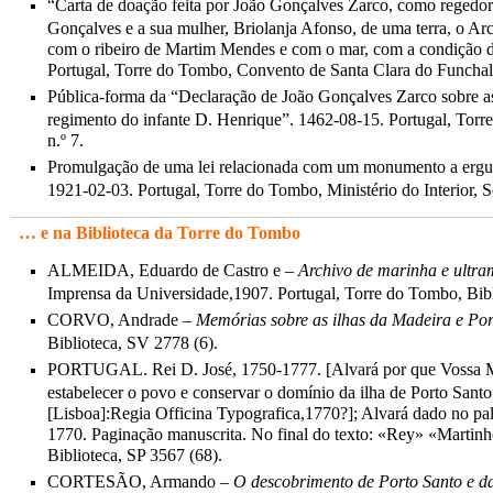
“Carta de doação feita por João Gonçalves Zarco, como regedor 
Gonçalves e a sua mulher, Briolanja Afonso, de uma terra, o A
com o ribeiro de Martim Mendes e com o mar, com a condição de
Portugal, Torre do Tombo, Convento de Santa Clara do Funchal, 
Pública-forma da “Declaração de João Gonçalves Zarco sobre as 
regimento do infante D. Henrique”. 1462-08-15. Portugal, Torr
n.º 7.
Promulgação de uma lei relacionada com um monumento a erg
1921-02-03. Portugal, Torre do Tombo, Ministério do Interior, Sec
… e na Biblioteca da Torre do Tombo
ALMEIDA, Eduardo de Castro e –
Archivo de marinha e ultra
Imprensa da Universidade,1907. Portugal, Torre do Tombo, Bib
CORVO, Andrade –
Memórias sobre as ilhas da Madeira e Por
Biblioteca, SV 2778 (6).
PORTUGAL. Rei D. José, 1750-1777. [Alvará por que Vossa Ma
estabelecer o povo e conservar o domínio da ilha de Porto Sant
[Lisboa]:Regia Officina Typografica,1770?]; Alvará dado no p
1770. Paginação manuscrita. No final do texto: «Rey» «Martinh
Biblioteca, SP 3567 (68).
CORTESÃO, Armando –
O descobrimento de Porto Santo e da