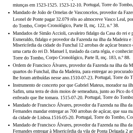
Portugal, Torre do Tombo
miunças em 1523-1525. 1523-12-10.
Mandado de João de Ornelas de Vasconcelos, provedor da Fazend
Leonel de Ponte pagar 32.079 réis ao almocreve Vasco Leal, po
Corpo Cronológico, Parte II, mç. 122, n.º 38.
do Tombo,
Mandados de Simão Accioli, cavaleiro fidalgo da Casa do rei e 
Esmeraldo, fidalgo e provedor da Fazenda na ilha da Madeira e 
Misericórdia da cidade do Funchal 12 arrobas de açúcar branco 
uma carta do rei D. Manuel I, traslado da carta régia, e conhe
Corpo Cronológico, Parte II, mç. 183, n.º 88.
Torre do Tombo,
Ordem de Francisco Álvares, provedor da Fazenda na ilha da Ma
quartos do Funchal, ilha da Madeira, para entregar ao procurador
Portugal, Torre do
lhe foram atribuídas nesse ano.1510-07-23.
Instrumento de concerto por que Gabriel Mateus, morador na il
Safim, uma terra de dois moios de semeadura, junto ao Pico do C
Portugal, Torre do Tomb
enfreado que lhe tomara. 1515-07-20.
Mandado de Francisco Álvares, provedor da Fazenda na ilha da 
Fernandes mandar entregar as 700 arrobas de açúcar, que sua m
Portugal, Torre do Tombo,
Cor
da cidade de Lisboa.1516-05-20.
Mandado de Francisco Álvares, provedor da Fazenda na ilha da 
Fernandes entregar à Misericórdia da vila de Ponta Delgada 2 a