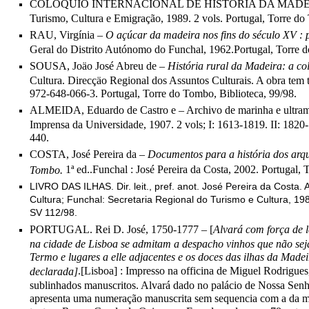
COLÓQUIO INTERNACIONAL DE HISTÓRIA DA MADEIRA 1986.
Turismo, Cultura e Emigração, 1989. 2 vols. Portugal, Torre do
RAU, Virgínia –
O açúcar da madeira nos fins do século XV :
Geral do Distrito Autónomo do Funchal, 1962.Portugal, Torre d
SOUSA, Joäo José Abreu de –
História rural da Madeira:
a
col
Cultura. Direcçäo Regional dos Assuntos Culturais. A obra te
972-648-066-3. Portugal, Torre do Tombo, Biblioteca, 99/98.
ALMEIDA, Eduardo de Castro e – Archivo de marinha e ultramar
Imprensa da Universidade, 1907. 2 vols; I: 1613-1819. II: 1820
440.
COSTA, José Pereira da –
Documentos para a história dos arq
1ª ed..Funchal : José Pereira da Costa, 2002. Portugal,
Tombo.
LIVRO DAS ILHAS. Dir. leit., pref. anot. José Pereira da Costa
Cultura; Funchal: Secretaria Regional do Turismo e Cultura, 198
SV 112/98.
PORTUGAL. Rei D. José, 1750-1777 – [
Alvará com força de 
na cidade de Lisboa se admitam a despacho vinhos que não sej
Termo e lugares a elle adjacentes e os doces das ilhas da Made
.[Lisboa] : Impresso na officina de Miguel Rodrigues,
declarada]
sublinhados manuscritos. Alvará dado no palácio de Nossa Sen
apresenta uma numeração manuscrita sem sequencia com a da maio