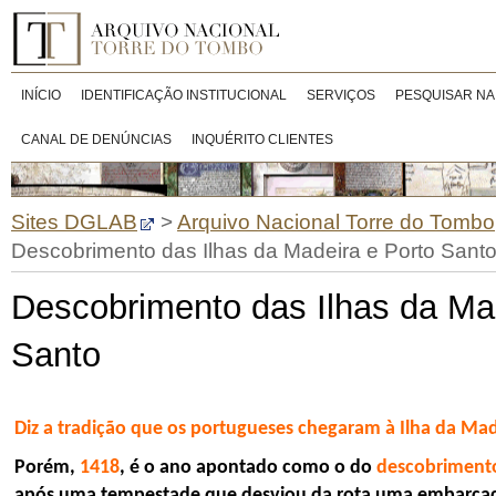
INÍCIO
IDENTIFICAÇÃO INSTITUCIONAL
SERVIÇOS
PESQUISAR NA
CANAL DE DENÚNCIAS
INQUÉRITO CLIENTES
Sites DGLAB
>
Arquivo Nacional Torre do Tombo
Descobrimento das Ilhas da Madeira e Porto Sant
Descobrimento das Ilhas da Ma
Santo
Diz a tradição que os portugueses chegaram à Ilha da Mad
Porém,
1418
, é o ano apontado como o do
descobrimento
após uma tempestade que desviou da rota uma embarcação