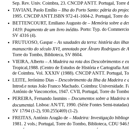
Sep. Rev. Univ. Coimbra, 23. CNCDP ANTT. Portugal, Torre d
TAVIANI, Paolo Emílio –
Ilha do Porto Santo: pátria do proj
1995. CNCDP ANTT.ISBN 972-41-1604-2. Portugal, Torre do 
BETTENCOURT, Emiliano Augusto de –
Memória sobre a des
. Porto: Typ. do Commercio 
1419: fragmento de um livro inédito
SV 4316 (4).
FRUTUOSO, Gaspar –
As saudades da terra: hist
ó
ria das ilh
manuscrito do século XVI, annotado por Álvaro Rodrigues de 
Torre do Tombo, Biblioteca, SV 8604.
VIEIRA, Alberto –
A Madeira na rota dos Descobrimentos e e
Tropical,1988. (Centro de Estudos de História e Cartografia An
de Coimbra. Vol. XXXIV (1988). CNCDP ANTT. Portugal, Torr
LEITE, Jerónimo Dias –
Descobrimento da Ilha da Madeira e dis
Introd.e notas João Franco Machado. Coimbra: Universidade. Fac
António de Vasconcelos, 1947. CVII, Portugal, Torre do Tombo
PEREIRA, Fernando Jasmins –
Documentos sobre a Madeira no
. Lisboa: AN/TT, 1990. (Série Fontes Semi-tratadas)
documental
SV 17/94 (1-2), 930.255(469) (1-2).
FREITAS, António Aragão de –
Madeira: Investigação bibliogr
1981. 2 vols.; Portugal, Torre do Tombo, Biblioteca, CDU 946.