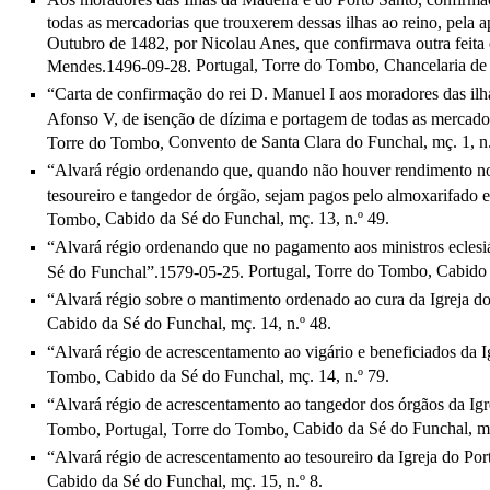
todas as mercadorias que trouxerem dessas ilhas ao reino, pela 
Outubro de 1482, por Nicolau Anes, que confirmava outra feita
Portugal, Torre do Tombo,
Chancelaria de D
Mendes.1496-09-28.
“Carta de confirmação do rei D. Manuel I aos moradores das il
Afonso V, de isenção de dízima e portagem de todas as mercado
Convento de Santa Clara do Funchal, mç. 1, n.
Torre do Tombo,
“Alvará régio ordenando que, quando não houver rendimento no 
tesoureiro e tangedor de órgão, sejam pagos pelo almoxarifado
Cabido da Sé do Funchal, mç. 13, n.º 49.
Tombo,
“Alvará régio ordenando que no pagamento aos ministros eclesiás
Portugal, Torre do Tombo,
Cabido d
Sé do Funchal”.1579-05-25.
“Alvará régio sobre o mantimento ordenado ao cura da Igreja d
Cabido da Sé do Funchal, mç. 14, n.º 48.
“Alvará régio de acrescentamento ao vigário e beneficiados da 
Cabido da Sé do Funchal, mç. 14, n.º 79.
Tombo,
“Alvará régio de acrescentamento ao tangedor dos órgãos da Igr
Cabido da Sé do Funchal, mç
Tombo, Portugal, Torre do Tombo,
“Alvará régio de acrescentamento ao tesoureiro da Igreja do Po
Cabido da Sé do Funchal, mç. 15, n.º 8.