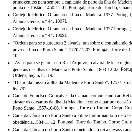
primogénitos para sempre a capitania de parte da ilha da Madeira
ponta de Tristão. 1450-11-01. Portugal, Torre do Tombo, Chancel
Cortejo folclórico. O rancho da Ilha da Madeira.
1937.
Portugal,
44,
1007L.
Álbuns Gerais, n.º
Cortejo folclórico. O rancho da Ilha da Madeira.
1937
Portugal,
44,
100
9
L.
Álbuns Gerais, n.º
“Ordem para se guardarem 2 alvarás, um sobre o contrabando da
Portugal, Torre do 
povo da Ilha de Porto Santo”. 1770-11-07.
10.
“Aviso para se guardar no Real Arquivo, o alvará de lei e regime
Portug
generais das ilhas da Madeira e Porto Santo”.1803-12-02.
Ordens, mç. 6, n.º 19.
“Diário da missão à Ilha da Madeira e Porto Santo”. 1757/1767
liv. 795.
Carta de Francisco Gonçalves da Câmara comunicando ao Rei ter 
afastar os corsários da ilha da Madeira e como atuar por ocasi
Portugal, Torre do Tombo,
Corpo Crono
Porto Santo. 1557-10-06.
Carta da Câmara do Porto Santo a Filipe I informando-o de o te
Portugal, Torre do Tombo,
Corpo Cronoló
obediência.1584-11-12.
Carta da Câmara do Porto Santo remetendo ao rei a devassa aos a