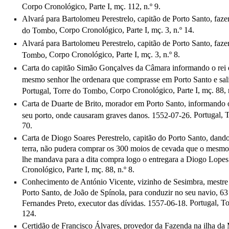
Corpo Cronológico, Parte I, mç. 112, n.º 9.
Alvará para Bartolomeu Perestrelo, capitão de Porto Santo, faz
Corpo Cronológico, Parte I, mç. 3, n.º 14.
do Tombo,
Alvará para Bartolomeu Perestrelo, capitão de Porto Santo, faz
Corpo Cronológico, Parte I, mç. 3, n.º 8.
Tombo,
Carta do capitão Simão Gonçalves da Câmara informando o rei 
mesmo senhor lhe ordenara que comprasse em Porto Santo e salien
Corpo Cronológico, Parte I, mç. 88, 
Portugal, Torre do Tombo,
Carta de Duarte de Brito, morador em Porto Santo, informando o
Portugal, 
seu porto, onde causaram graves danos. 1552-07-26.
70.
Carta de Diogo Soares Perestrelo, capitão do Porto Santo, dando 
terra, não pudera comprar os 300 moios de cevada que o mesmo 
lhe mandava para a dita compra logo o entregara a Diogo Lope
Cronológico, Parte I, mç. 88, n.º 8.
Conhecimento de António Vicente, vizinho de Sesimbra, mestre
Porto Santo, de João de Spínola, para conduzir no seu navio, 6
Portugal, T
Fernandes Preto, executor das dívidas. 1557-06-18.
124.
Certidão de Francisco Álvares, provedor da Fazenda na ilha da 