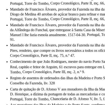
Corpo Cronológico, Parte II, mç. 66, 
Portugal, Torre do Tombo,
Mandado de Francisco Álvares, provedor da Fazenda na ilha da 
Diogo de Medina 40 arrobas de açúcar branco para refinar e ma
Corpo Cronológico, Parte II, mç. 66, 
Portugal, Torre do Tombo,
Mandado de Francisco Álvares, provedor da Fazenda na ilha da 
da Alfândega do Funchal, que entregasse à Santa Casa da Miseri
Portugal, T
Manuel I lhe fazia esmola anualmente. 1517-04-30.
91.
Mandado de Francisco Álvares, provedor da Fazenda na ilha da 
Pires, rendeiro, que compre os livros necessários a todos os ofíc
Corpo Cronológico, Parte II, mç. 75, n.º 47.
Conhecimento de que João Rodrigues, mestre do navio Porto Sa
Real, capitão e feitor de Arguim, 61 escravos para entregar em 
Corpo Cronológico, Parte III, mç. 2, n.º 9.
Tombo,
Registo de assentos de ordenados das ilhas da Madeira e Porto 
Conselho da Fazenda, liv. 328
Carta de quitação de D. Afonso V aos moradores da Ilha da Mad
D. Henrique, a dízima da portagem de todas as mercadorias e coi
Chancelaria de D. Afonso V, liv. 5, f
Portugal, Torre do Tombo,
Aos moradores das Ilhas da Madeira e do Porto Santo, confirmaç