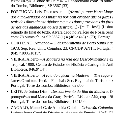
texto: «Rey» «Conde de Oeiras». – Encadernado com: 78 outros tí
do Tombo, Biblioteca, SP 3567 (33).
PORTUGAL. Leis, Decretos, etc – [
Alvará porque Vossa Mages
dos almoxarifados das ilhas: ha por bem ordenar que os juizes d
reais dos ditos almoxarifados: e que os dous provedores da f
] / [rei D. José]. [Lis
geraes das alfandegas do seu destricto…
retirado do final do texto. Alvará dado no Palácio de Nossa S
com: 78 outros títulos SP 3567 (1) a (46) e (48) a (79). Portuga
CORTESÃO, Armando –
O descobrimento de Porto Santo e d
1973. Sep. Rev. Univ. Coimbra, 23. CNCDP, ANTT. Portugal, 
(045)”1806/1815″.
VIEIRA, Alberto –
A Madeira na rota dos Descobrimentos e e
Tropical, 1988. Centro de Estudos de História e Cartografia A
Biblioteca, 946.9″14″.
VIEIRA, Alberto –
A rota do açúcar na Madeira = The sugar r
James Ormiston. 1ª ed. – Funchal : Sec. Regional do Turism
Portugal, Torre do Tombo, Biblioteca, 628/06.
LEITE, Jerónimo Dias –
Descobrimento da Ilha da Madeira
. D
português actual Maria da Graça Pericão. Lisboa : Alfa, cop. 1
Portugal, Torre do Tombo, Biblioteca, 1741/06.
ZAGALO, Manuel C. de Almeida Caiola –
Cristovão Colombo 
Lisboa: Junta Geral do Distrito Autónomo do Funchal, 1945. C