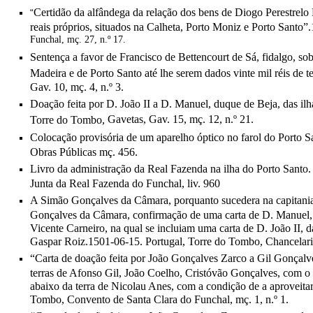
Certidão da alfândega da relação dos bens de Diogo Perestrelo 
“
reais próprios, situados na Calheta, Porto Moniz e Porto Santo”
Funchal, mç. 27, n.º 17.
Sentença a favor de Francisco de Bettencourt de Sá, fidalgo, sob
Madeira e de Porto Santo até lhe serem dados vinte mil réis de 
Gav. 10, mç. 4, n.º 3.
Doação feita por D. João II a D. Manuel, duque de Beja, das il
Gavetas, Gav. 15, mç. 12, n.º 21.
Torre do Tombo,
Colocação provisória de um aparelho óptico no farol do Porto S
Obras Públicas mç. 456.
Livro da administração da Real Fazenda na ilha do Porto Santo
Junta da Real Fazenda do Funchal, liv. 960
A Simão Gonçalves da Câmara, porquanto sucedera na capitania 
Gonçalves da Câmara, confirmação de uma carta de D. Manuel, d
Vicente Carneiro, na qual se incluiam uma carta de D. João II,
Gaspar Roiz.1501-06-15. Portugal, Torre do Tombo, Chancelaria 
“Carta de doação feita por João Gonçalves Zarco a Gil Gonçalv
terras de Afonso Gil, João Coelho, Cristóvão Gonçalves, com o 
abaixo da terra de Nicolau Anes, com a condição de a aproveitar
Tombo, Convento de Santa Clara do Funchal, mç. 1, n.º 1.