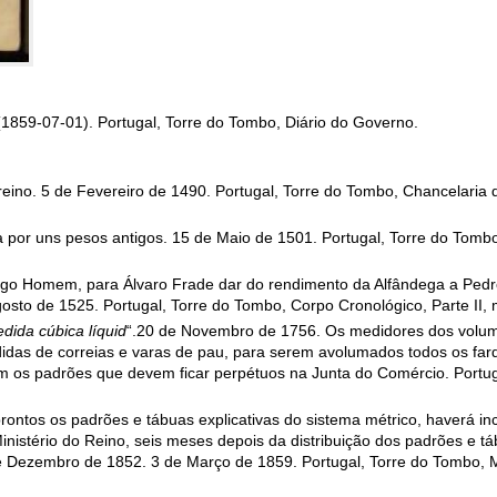
859-07-01). Portugal, Torre do Tombo, Diário do Governo.
o. 5 de Fevereiro de 1490. Portugal, Torre do Tombo, Chancelaria de D.
a por uns pesos antigos. 15 de Maio de 1501. Portugal, Torre do Tombo
ogo Homem, para Álvaro Frade dar do rendimento da Alfândega a Pedr
osto de 1525. Portugal, Torre do Tombo, Corpo Cronológico, Parte II, 
dida cúbica líquid
“.20 de Novembro de 1756. Os medidores dos volu
as de correias e varas de pau, para serem avolumados todos os fard
 os padrões que devem ficar perpétuos na Junta do Comércio. Portug
rontos os padrões e tábuas explicativas do sistema métrico, haverá i
istério do Reino, seis meses depois da distribuição dos padrões e táb
 Dezembro de 1852. 3 de Março de 1859. Portugal, Torre do Tombo, Mi