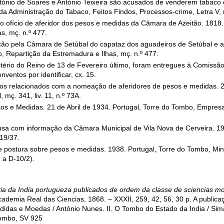
ntónio de Soares e António Teixeira são acusados de venderem tabac
da Administração do Tabaco, Feitos Findos, Processos-crime, Letra V, m
 ofício de aferidor dos pesos e medidas da Câmara de Azeitão. 1818. 
, mç. n.º 477.
ão pela Câmara de Setúbal do capataz dos aguadeiros de Setúbal e a
 Repartição da Estremadura e Ilhas, mç. n.º 477.
istério do Reino de 13 de Fevereiro último, foram entregues à Comissã
entos por identificar, cx. 15.
tos relacionados com a nomeação de aferidores de pesos e medidas. 2
 mç. 341, liv. 11, n.º 73A.
sos e Medidas. 21 de Abril de 1934. Portugal, Torre do Tombo, Empresa
sa com informação da Câmara Municipal de Vila Nova de Cerveira. 193
 19/37.
e postura sobre pesos e medidas. 1938. Portugal, Torre do Tombo, Minis
7 a D-10/2).
ria da India portugueza publicados de ordem da classe de sciencias mor
Academia Real das Ciencias, 1868. – XXXII, 259, 42, 56, 30 p. A publica
idas e Moedas / António Nunes. II. O Tombo do Estado da India / Simão
Tombo, SV 925