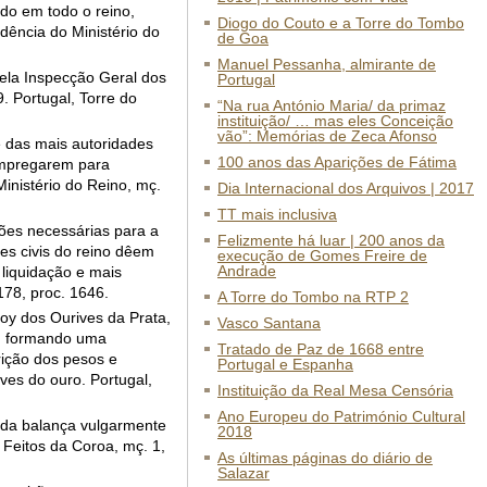
do em todo o reino,
Diogo do Couto e a Torre do Tombo
ência do Ministério do
de Goa
Manuel Pessanha, almirante de
pela Inspecção Geral dos
Portugal
. Portugal, Torre do
“Na rua António Maria/ da primaz
instituição/ … mas eles Conceição
vão”: Memórias de Zeca Afonso
e das mais autoridades
100 anos das Aparições de Fátima
 empregarem para
inistério do Reino, mç.
Dia Internacional dos Arquivos | 2017
TT mais inclusiva
ções necessárias para a
Felizmente há luar | 200 anos da
es civis do reino dêem
execução de Gomes Freire de
Andrade
liquidação e mais
178, proc. 1646.
A Torre do Tombo na RTP 2
oy dos Ourives da Prata,
Vasco Santana
m, formando uma
Tratado de Paz de 1668 entre
rição dos pesos e
Portugal e Espanha
ves do ouro. Portugal,
Instituição da Real Mesa Censória
Ano Europeu do Património Cultural
s da balança vulgarmente
2018
 Feitos da Coroa, mç. 1,
As últimas páginas do diário de
Salazar