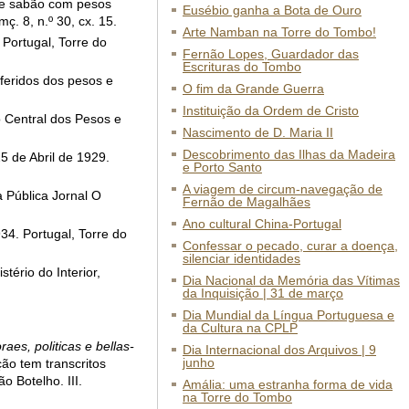
o e sabão com pesos
Eusébio ganha a Bota de Ouro
ç. 8, n.º 30, cx. 15.
Arte Namban na Torre do Tombo!
Portugal, Torre do
Fernão Lopes, Guardador das
Escrituras do Tombo
feridos dos pesos e
O fim da Grande Guerra
Instituição da Ordem de Cristo
o Central dos Pesos e
Nascimento de D. Maria II
Descobrimento das Ilhas da Madeira
5 de Abril de 1929.
e Porto Santo
A viagem de circum-navegação de
 Pública Jornal O
Fernão de Magalhães
Ano cultural China-Portugal
4. Portugal, Torre do
Confessar o pecado, curar a doença,
silenciar identidades
tério do Interior,
Dia Nacional da Memória das Vítimas
da Inquisição | 31 de março
Dia Mundial da Língua Portuguesa e
da Cultura na CPLP
aes, politicas e bellas-
Dia Internacional dos Arquivos | 9
junho
ção tem transcritos
 Botelho. III.
Amália: uma estranha forma de vida
na Torre do Tombo