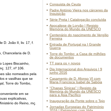
Conquista de Ceuta
Padre António Vieira nos cárceres da
Inquisição
Série Preta | Catalogação concluída
Apocalipse de Lorvão | Registo
Memória do Mundo da UNESCO
Centenário do nascimento de Vergílio
Ferreira
 João II, liv. 17, f.
Entrada de Portugal na I Grande
Guerra
, Chancelaria de D.
Torre do Tombo: a Casa de milhões
de documentos
TT para os + novos
o Lopes Biscainho,
mç. 127, nº 106.
Dia Internacional dos Arquivos | 9
junho 2016
mes são nomeados pela
os e vasilhas que se
Casamento de D. Afonso VI com
Maria Francisca Isabel de Sabóia
al, Torre do Tombo,
“Chapas Sínicas” | Registo da
Memória do Mundo da UNESCO
nconveniente em se
para a Ásia Pacífico
uas explicativas,
Inauguração da Ponte sobre o Tejo
nistério do Reino, mç.
Jornadas Europeias do Património
2016 | Património com Vida