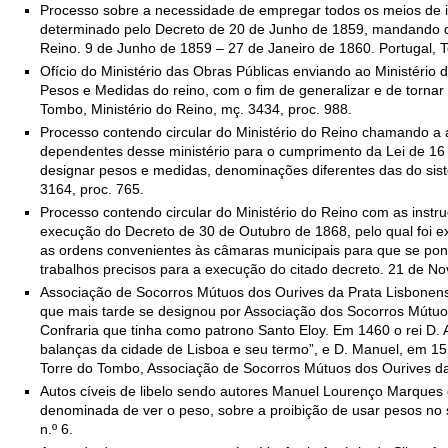
Processo sobre a necessidade de empregar todos os meios de inf
determinado pelo Decreto de 20 de Junho de 1859, mandando q
Reino. 9 de Junho de 1859 – 27 de Janeiro de 1860. Portugal, T
Ofício do Ministério das Obras Públicas enviando ao Ministéri
Pesos e Medidas do reino, com o fim de generalizar e de torna
Tombo, Ministério do Reino, mç. 3434, proc. 988.
Processo contendo circular do Ministério do Reino chamando a
dependentes desse ministério para o cumprimento da Lei de 16
designar pesos e medidas, denominações diferentes das do sist
3164, proc. 765.
Processo contendo circular do Ministério do Reino com as inst
execução do Decreto de 30 de Outubro de 1868, pelo qual foi 
as ordens convenientes às câmaras municipais para que se po
trabalhos precisos para a execução do citado decreto. 21 de No
Associação de Socorros Mútuos dos Ourives da Prata Lisbonens
que mais tarde se designou por Associação dos Socorros Mútuo
Confraria que tinha como patrono Santo Eloy. Em 1460 o rei D. A
balanças da cidade de Lisboa e seu termo”, e D. Manuel, em 151
Torre do Tombo, Associação de Socorros Mútuos dos Ourives da
Autos cíveis de libelo sendo autores Manuel Lourenço Marques e 
denominada de ver o peso, sobre a proibição de usar pesos no s
n.º 6.