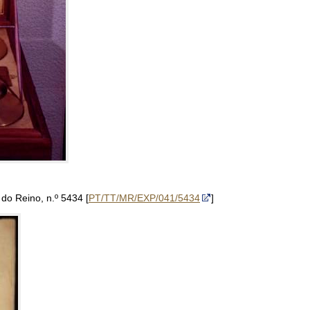
do Reino, n.º 5434 [
PT/TT/MR/EXP/041/5434
]