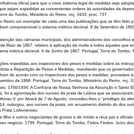
luência oficial para que o novo sistema legal de medidas seja adopta
ue sejam expedidas as convenientes ordens às autoridades da depend
orre do Tombo, Ministério do Reino, mç. 3433, proc. 737.
o do Reino um exemplar de cada uma das publicações que se têm feito 
r bem compreensível o sistema métrico decimal. 8 de Setembro de 1859
 atenção das câmaras municipais, dos administradores dos concelhos 
 de Maio de 1867, relativo à aplicação da multa a todos aqueles que
ema métrica decimal. 6 de Junho de 1867. Portugal, Torre do Tombo, M
ruções expedidas aos inspectores dos pesos e medidas sobre as instru
extinta a Repartição de Pesos e Medidas, mandando que os governador
nham de acordo com os inspectores dos pesos e medidas, procedam à 
vembro de 1868. Portugal, Torre do Tombo, Ministério do Reino, mç. 3
es. 1750/1934. A Confraria de Nossa Senhora da Assunção e Santo El
s, foi a agremiação dos ourives da prata de Lisboa que se associara
fonso V, por Alvará de 7 de Agosto, concedeu-lhes o “privilégio da afe
4, outorgou, aos ourives da prata, um arruamento distinto do dos ouri
 Prata Lisbonenses.
filho e outros negociantes de grosso e de miúdo e réus juiz e oficiai
eu negócio. 1799. Portugal, Torre do Tombo, Feitos Findos, Juízo dos