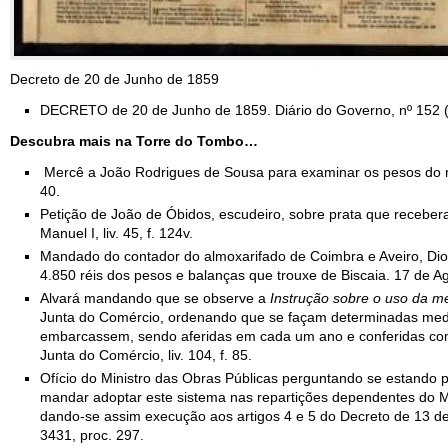
Decreto de 20 de Junho de 1859
DECRETO de 20 de Junho de 1859. Diário do Governo, nº 152 (1
Descubra mais na Torre do Tombo…
Mercê a João Rodrigues de Sousa para examinar os pesos do rein
40.
Petição de João de Óbidos, escudeiro, sobre prata que receber
Manuel I, liv. 45, f. 124v.
Mandado do contador do almoxarifado de Coimbra e Aveiro, Di
4.850 réis dos pesos e balanças que trouxe de Biscaia. 17 de Ag
Alvará mandando que se observe a
Instrução sobre o uso da me
Junta do Comércio, ordenando que se façam determinadas medid
embarcassem, sendo aferidas em cada um ano e conferidas com
Junta do Comércio, liv. 104, f. 85.
Ofício do Ministro das Obras Públicas perguntando se estando p
mandar adoptar este sistema nas repartições dependentes do Min
dando-se assim execução aos artigos 4 e 5 do Decreto de 13 de
3431, proc. 297.