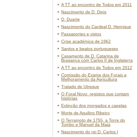
A TT ao encontro de Todos em 2011
Nascimento de D. Dinis
D. Duarte
Nascimento do Cardeal D. Henrique
Passaportes e vistos
Crise académica de 1962
Santos e beatos portugueses
Casamento de D. Catarina de
Bragança com Carlos II de Inglaterra
A TT ao encontro de Todos em 2012
Comissão do Exame dos Forais e
Melhoramento da Agricultura
Tratado de Utreque
O Foral Novo: registos que contam
histórias
Extinção dos morgados e capelas
Morte de Aquilino Ribeiro
O Terramoto de 1755, a Torre do
Tombo e Manuel da Maia
Nascimento do rei D. Carlos I