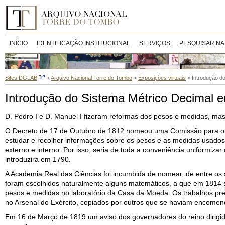
INÍCIO
IDENTIFICAÇÃO INSTITUCIONAL
SERVIÇOS
PESQUISAR NA
Sites DGLAB
>
Arquivo Nacional Torre do Tombo
>
Exposições virtuais
>
Introdução d
Introdução do Sistema Métrico Decimal e
D. Pedro I e D. Manuel I fizeram reformas dos pesos e medidas, mas a
O Decreto de 17 de Outubro de 1812 nomeou uma Comissão para o E
estudar e recolher informações sobre os pesos e as medidas usados
externo e interno. Por isso, seria de toda a conveniência uniformiz
introduzira em 1790.
A Academia Real das Ciências foi incumbida de nomear, de entre os 
foram escolhidos naturalmente alguns matemáticos, a que em 1814 s
pesos e medidas no laboratório da Casa da Moeda. Os trabalhos pre
no Arsenal do Exército, copiados por outros que se haviam encome
Em 16 de Março de 1819 um aviso dos governadores do reino dirig