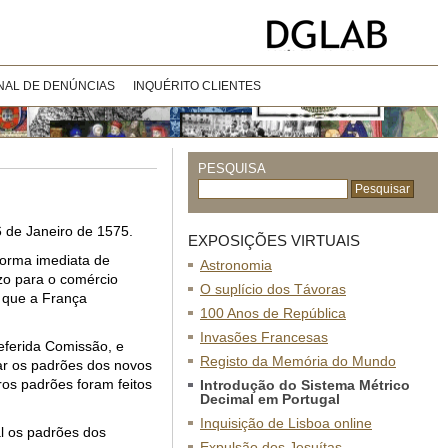
NAL DE DENÚNCIAS
INQUÉRITO CLIENTES
PESQUISA
6 de Janeiro de 1575.
EXPOSIÇÕES VIRTUAIS
orma imediata de
Astronomia
zo para o comércio
O suplício dos Távoras
l que a França
100 Anos de República
Invasões Francesas
eferida Comissão, e
Registo da Memória do Mundo
ar os padrões dos novos
os padrões foram feitos
Introdução do Sistema Métrico
Decimal em Portugal
Inquisição de Lisboa online
l os padrões dos
Expulsão dos Jesuítas