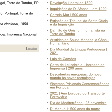
tugal, Torre do Tombo, PP
Revolução Liberal de 1820
Inquirições de D. Afonso II em 1220
8. Portugal, Torre do
Correio-Mor | 500 anos
Extinção do Tribunal do Santo Ofício
sa Nacional, 1858.
e da Inquisição
Damião de Góis: um humanista na
Torre do Tombo
boa: Imprensa Nacional,
Aristides de Sousa Mendes, o Cônsul
Humanitário
|
Imprimir
Dia Mundial da Língua Portuguesa |
2021
Luís de Camões
Carta de Lei sobre a Liberdade de
Imprensa | 200 anos
Descobertas europeias: do novo
mundo às novas tecnologias
Sistemas Prisionais Contemporâneos
em Portugal
2021 | Ano Europeu do Transporte
Ferroviário
Dia do Mediterrâneo | 28 novembro
D. Manuel I: 500 anos da morte