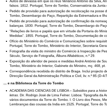
Autos de devassa em que os réus Venâncio António da Silva, A
falsos. 1812. Portugal, Torre do Tombo, Conservatória da Junta 
Pedido de provisão para autorização de recolocação na posse do
Tombo, Desembargo do Paço, Repartição da Estremadura e Ilhas
Pedido de provisão para autorização de confirmação da nomeaç
balanças. 1830. Portugal, Torre do Tombo, Desembargo do Paço,
“Relações de livros e papéis que em virtude da Portaria do Min
Medidas”. 1855. Portugal, Torre do Tombo, Documentação de conv
Ofício do Ministério do Comércio e Comunicações sobre requisi
Portugal, Torre do Tombo, Ministério do Interior, Secretaria Geral,
Fotografia da visita do ministro do Comércio à Inspecção de Pe
Século, Serviço de Fotografia, Álbuns Alfabéticos, n.º 29.
Exposição do aferidor de pesos e medidas André António de Sou
Tombo, Ministério do Interior, Gabinete do Ministro, mç. 468, pt.
Correspondência recebida do distrito de Braga. Inclui projecto d
Direcção Geral da Administração Política e Civil, liv. n.º 85 (D-4/
… e na Biblioteca da Torre do Tombo
ACADEMIA DAS CIENCIAS DE LISBOA –
Subsidios para a histo
letras
. Dir. Rodrigo José de Lima Felner. Lisboa: Tipografia da 
vários documentos da Torre do Tombo. I. O Livro dos Pesos, Med
Lembranças das cousas da India em 1525. Portugal, Torre do 