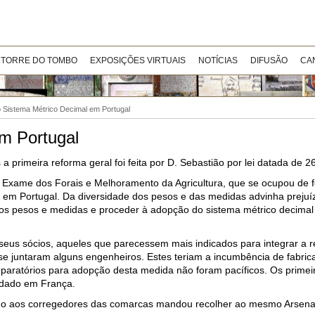
 TORRE DO TOMBO
EXPOSIÇÕES VIRTUAIS
NOTÍCIAS
DIFUSÃO
CA
o Sistema Métrico Decimal em Portugal
m Portugal
 primeira reforma geral foi feita por D. Sebastião por lei datada de 2
xame dos Forais e Melhoramento da Agricultura, que se ocupou de f
 em Portugal. Da diversidade dos pesos e das medidas advinha prejuí
ar os pesos e medidas e proceder à adopção do sistema métrico decima
seus sócios, aqueles que parecessem mais indicados para integrar a r
e juntaram alguns engenheiros. Estes teriam a incumbência de fabric
paratórios para adopção desta medida não foram pacíficos. Os primeir
ndado em França.
ido aos corregedores das comarcas mandou recolher ao mesmo Arsena