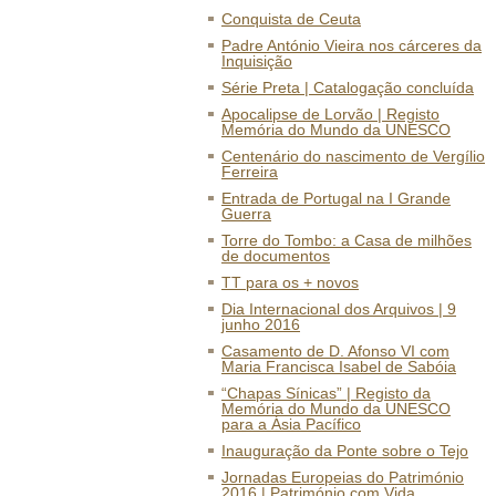
Conquista de Ceuta
Padre António Vieira nos cárceres da
Inquisição
Série Preta | Catalogação concluída
Apocalipse de Lorvão | Registo
Memória do Mundo da UNESCO
Centenário do nascimento de Vergílio
Ferreira
Entrada de Portugal na I Grande
Guerra
Torre do Tombo: a Casa de milhões
de documentos
TT para os + novos
Dia Internacional dos Arquivos | 9
junho 2016
Casamento de D. Afonso VI com
Maria Francisca Isabel de Sabóia
“Chapas Sínicas” | Registo da
Memória do Mundo da UNESCO
para a Ásia Pacífico
Inauguração da Ponte sobre o Tejo
Jornadas Europeias do Património
2016 | Património com Vida