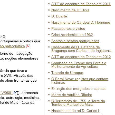
A TT ao encontro de Todos em 2011
Nascimento de D. Dinis
D. Duarte
Nascimento do Cardeal D. Henrique
Passaportes e vistos
Crise académica de 1962
.º 2
Santos e beatos portugueses
 portugueses e outros que
ção paleográfica
.
Casamento de D. Catarina de
Bragança com Carlos II de Inglaterra
aderno de navegação
A TT ao encontro de Todos em 2012
ica, noções elementares
Comissão do Exame dos Forais e
Melhoramento da Agricultura
ância que teve a
Tratado de Utreque
 e XVII. Através das
O Foral Novo: registos que contam
de além fronteiras que
histórias
Extinção dos morgados e capelas
IV/0681
]), apresenta
Morte de Aquilino Ribeiro
a, astrologia, medicina,
O Terramoto de 1755, a Torre do
dra de Matemática da
Tombo e Manuel da Maia
Nascimento do rei D. Carlos I