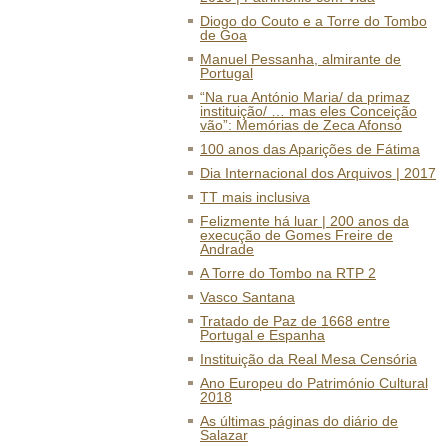
Diogo do Couto e a Torre do Tombo
de Goa
Manuel Pessanha, almirante de
Portugal
“Na rua António Maria/ da primaz
instituição/ … mas eles Conceição
vão”: Memórias de Zeca Afonso
100 anos das Aparições de Fátima
Dia Internacional dos Arquivos | 2017
TT mais inclusiva
Felizmente há luar | 200 anos da
execução de Gomes Freire de
Andrade
A Torre do Tombo na RTP 2
Vasco Santana
Tratado de Paz de 1668 entre
Portugal e Espanha
Instituição da Real Mesa Censória
Ano Europeu do Património Cultural
2018
As últimas páginas do diário de
Salazar