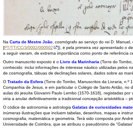
Na
Carta de Mestre João
, cosmógrafo ao serviço do rei D. Manuel,
[
PT/TT/CC/3/0002/000002
]), é pela primeira vez apresentado o 
a seguir vieram, de extrema importância como ponto de referência 
Outro manuscrito exposto é o
Livro da Marinharia
(Torre do Tombo, 
conhecido: inclui informações de interesse náutico utilizadas pelo
de cosmografia, tábuas de declinações solares, dados sobre as maré
O
Tratado da Esfera
(Torre do Tombo, Manuscritos da Livraria, n.º 1
Companhia de Jesus, e em particular o Colégio de Santo Antão, no d
aulas do jesuíta Giovanni Paulo Lembo (1570-1618), registadas por
viria a anular definitivamente a tradicional concepção aristotélica –
O códice de astronomia e astrologia
Galatas de curiosidades mate
inúmeras ilustrações que incluem tabelas, desenhos, mapas e instru
cosmografia, matemática e geometria. Terá sido composta por Andr
Universidade de Coimbra, que se atribuiu o pseudónimo de “Galatas”