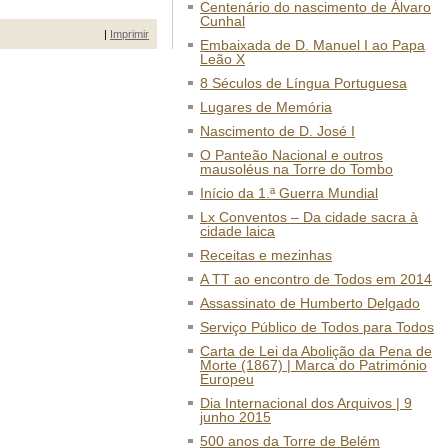
Centenário do nascimento de Álvaro
Cunhal
|
Imprimir
Embaixada de D. Manuel I ao Papa
Leão X
8 Séculos de Língua Portuguesa
Lugares de Memória
Nascimento de D. José I
O Panteão Nacional e outros
mausoléus na Torre do Tombo
Início da 1.ª Guerra Mundial
Lx Conventos – Da cidade sacra à
cidade laica
Receitas e mezinhas
A TT ao encontro de Todos em 2014
Assassinato de Humberto Delgado
Serviço Público de Todos para Todos
Carta de Lei da Abolição da Pena de
Morte (1867) | Marca do Património
Europeu
Dia Internacional dos Arquivos | 9
junho 2015
500 anos da Torre de Belém