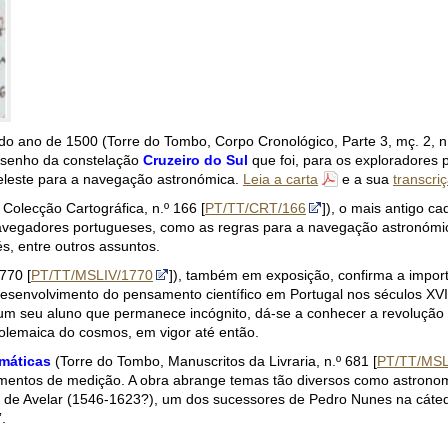
 do ano de 1500 (Torre do Tombo, Corpo Cronológico, Parte 3, mç. 2, n
desenho da constelação
Cruzeiro do Sul
que foi, para os exploradores
celeste para a navegação astronómica.
Leia a carta
e a sua
transcri
Colecção Cartográfica, n.º 166 [
PT/TT/CRT/166
]), o mais antigo c
s navegadores portugueses, como as regras para a navegação astronóm
s, entre outros assuntos.
770 [
PT/TT/MSLIV/1770
]), também em exposição, confirma a import
esenvolvimento do pensamento científico em Portugal nos séculos XVI
 um seu aluno que permanece incógnito, dá-se a conhecer a revolução 
 ptolemaica do cosmos, em vigor até então.
máticas
(Torre do Tombo, Manuscritos da Livraria, n.º 681 [
PT/TT/MSL
mentos de medição. A obra abrange temas tão diversos como astronomi
é de Avelar (1546-1623?), um dos sucessores de Pedro Nunes na cáte
.