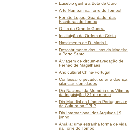
Eusébio ganha a Bota de Ouro
Arte Namban na Torre do Tombo!
Fernão Lopes, Guardador das
Escrituras do Tombo
O fim da Grande Guerra
Instituição da Ordem de Cristo
Nascimento de D. Maria II
Descobrimento das Ilhas da Madeira
e Porto Santo
A viagem de circum-navegação de
Fernão de Magalhães
Ano cultural China-Portugal
Confessar o pecado, curar a doença,
silenciar identidades
Dia Nacional da Memória das Vítimas
da Inquisição | 31 de março
Dia Mundial da Língua Portuguesa e
da Cultura na CPLP
Dia Internacional dos Arquivos | 9
junho
Amália: uma estranha forma de vida
na Torre do Tombo