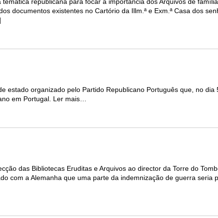
temática republicana para focar a importância dos Arquivos de família
 dos documentos existentes no Cartório da Illm.ª e Exm.ª Casa dos se
]
de estado organizado pelo Partido Republicano Português que, no dia
icano em Portugal. Ler mais…
ção das Bibliotecas Eruditas e Arquivos ao director da Torre do Tom
ado com a Alemanha que uma parte da indemnização de guerra seria 