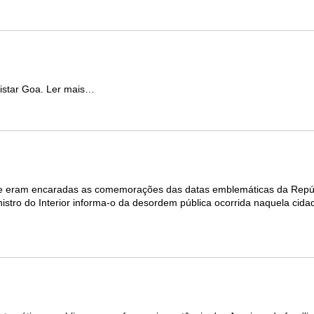
istar Goa. Ler mais…
e eram encaradas as comemorações das datas emblemáticas da Repúbl
nistro do Interior informa-o da desordem pública ocorrida naquela cida