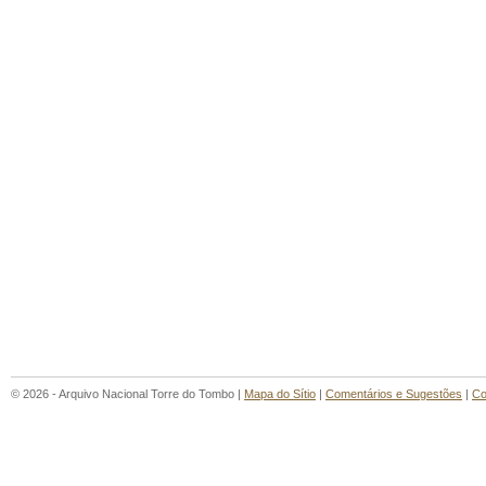
© 2026 - Arquivo Nacional Torre do Tombo |
Mapa do Sítio
|
Comentários e Sugestões
|
Co