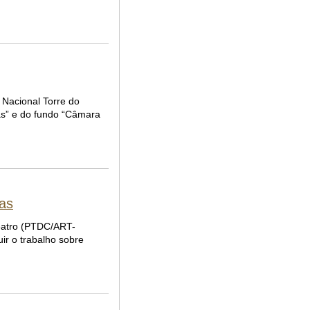
 Nacional Torre do
as” e do fundo “Câmara
vas
Teatro (PTDC/ART-
ir o trabalho sobre