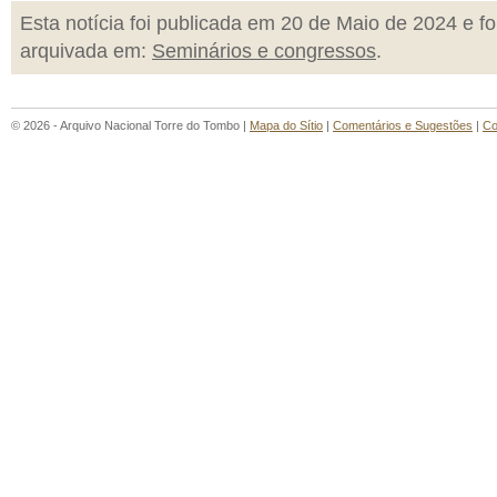
Esta notícia foi publicada em 20 de Maio de 2024 e fo
arquivada em:
Seminários e congressos
.
© 2026 - Arquivo Nacional Torre do Tombo |
Mapa do Sítio
|
Comentários e Sugestões
|
Co