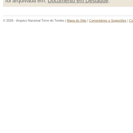
foi arquivada em:
Documento em Destaque
.
© 2026 - Arquivo Nacional Torre do Tombo |
Mapa do Sítio
|
Comentários e Sugestões
|
Co