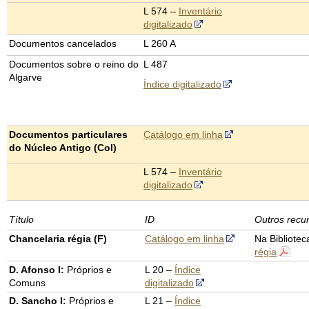
L 574 –
Inventário
digitalizado
Documentos cancelados
L 260 A
Documentos sobre o reino do
L 487
Algarve
Índice digitalizado
Documentos particulares
Catálogo em linha
do Núcleo Antigo (Col)
L 574 –
Inventário
digitalizado
Título
ID
Outros recu
Chancelaria régia (F)
Catálogo em linha
Na Bibliotec
régia
D. Afonso I:
Próprios e
L 20 –
Índice
Comuns
digitalizado
D. Sancho I:
Próprios e
L 21 –
Índice