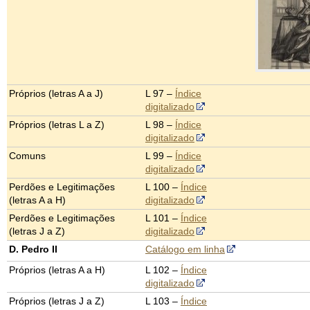
Próprios (letras A a J)
L 97 –
Índice
digitalizado
Próprios (letras L a Z)
L 98 –
Índice
digitalizado
Comuns
L 99 –
Índice
digitalizado
Perdões e Legitimações
L 100 –
Índice
(letras A a H)
digitalizado
Perdões e Legitimações
L 101 –
Índice
(letras J a Z)
digitalizado
D. Pedro II
Catálogo em linha
Próprios (letras A a H)
L 102 –
Índice
digitalizado
Próprios (letras J a Z)
L 103 –
Índice