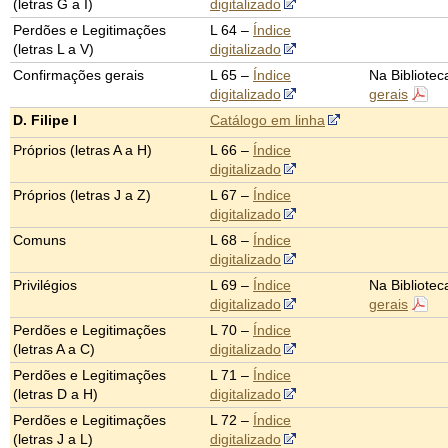
(letras G a I)
digitalizado
Perdões e Legitimações
L 64 –
Índice
(letras L a V)
digitalizado
Confirmações gerais
L 65 –
Índice
Na Bibliotec
digitalizado
gerais
D. Filipe I
Catálogo em linha
Próprios (letras A a H)
L 66 –
Índice
digitalizado
Próprios (letras J a Z)
L 67 –
Índice
digitalizado
Comuns
L 68 –
Índice
digitalizado
Privilégios
L 69 –
Índice
Na Bibliotec
digitalizado
gerais
Perdões e Legitimações
L 70 –
Índice
(letras A a C)
digitalizado
Perdões e Legitimações
L 71 –
Índice
(letras D a H)
digitalizado
Perdões e Legitimações
L 72 –
Índice
(letras J a L)
digitalizado