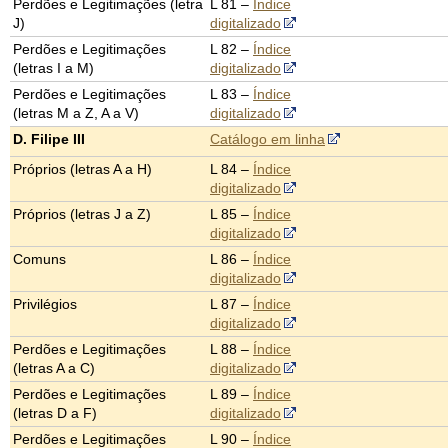
Perdões e Legitimações (letra
L 81 –
Índice
J)
digitalizado
Perdões e Legitimações
L 82 –
Índice
(letras I a M)
digitalizado
Perdões e Legitimações
L 83 –
Índice
(letras M a Z, A a V)
digitalizado
D. Filipe III
Catálogo em linha
Próprios (letras A a H)
L 84 –
Índice
digitalizado
Próprios (letras J a Z)
L 85 –
Índice
digitalizado
Comuns
L 86 –
Índice
digitalizado
Privilégios
L 87 –
Índice
digitalizado
Perdões e Legitimações
L 88 –
Índice
(letras A a C)
digitalizado
Perdões e Legitimações
L 89 –
Índice
(letras D a F)
digitalizado
Perdões e Legitimações
L 90 –
Índice