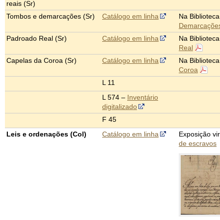
reais (Sr)
Tombos e demarcações (Sr)
Catálogo em linha
Na Bibliotec
Demarcaçõe
Padroado Real (Sr)
Catálogo em linha
Na Bibliotec
Real
Capelas da Coroa (Sr)
Catálogo em linha
Na Bibliotec
Coroa
L 11
L 574 –
Inventário
digitalizado
F 45
Leis e ordenações (Col)
Catálogo em linha
Exposição vir
de escravos