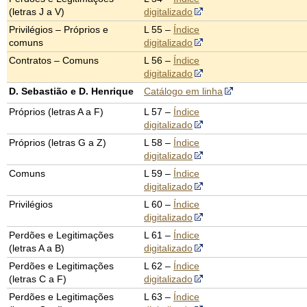
(letras J a V)
digitalizado
Privilégios – Próprios e
L 55 –
Índice
comuns
digitalizado
Contratos – Comuns
L 56 –
Índice
digitalizado
D. Sebastião e D. Henrique
Catálogo em linha
Próprios (letras A a F)
L 57 –
Índice
digitalizado
Próprios (letras G a Z)
L 58 –
Índice
digitalizado
Comuns
L 59 –
Índice
digitalizado
Privilégios
L 60 –
Índice
digitalizado
Perdões e Legitimações
L 61 –
Índice
(letras A a B)
digitalizado
Perdões e Legitimações
L 62 –
Índice
(letras C a F)
digitalizado
Perdões e Legitimações
L 63 –
Índice