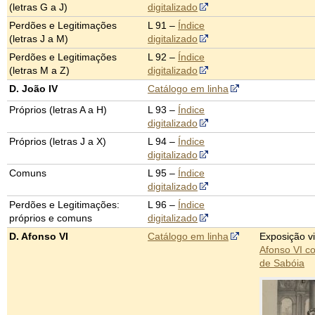
(letras G a J)
digitalizado
Perdões e Legitimações
L 91 –
Índice
(letras J a M)
digitalizado
Perdões e Legitimações
L 92 –
Índice
(letras M a Z)
digitalizado
D. João IV
Catálogo em linha
Próprios (letras A a H)
L 93 –
Índice
digitalizado
Próprios (letras J a X)
L 94 –
Índice
digitalizado
Comuns
L 95 –
Índice
digitalizado
Perdões e Legitimações:
L 96 –
Índice
próprios e comuns
digitalizado
D. Afonso VI
Catálogo em linha
Exposição vi
Afonso VI c
de Sabóia