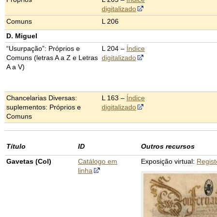
digitalizado
Comuns
L 206
D. Miguel
“Usurpação”: Próprios e
L 204 –
Índice
Comuns (letras A a Z e Letras
digitalizado
A a V)
Chancelarias Diversas:
L 163 –
Índice
suplementos: Próprios e
digitalizado
Comuns
Título
ID
Outros recursos
Gavetas (Col)
Catálogo em
Exposição virtual:
Regis
linha