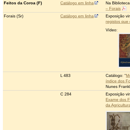
Feitos da Coroa (F)
Catálogo em linha
Na Bibliotec
– Forais
Forais (Sr)
Catálogo em linha
Exposição vir
registos que
Vídeo:
L 483
Catálogo: “
Me
índice dos Fo
Nunes Frankl
C 284
Exposição vir
Exame dos F
da Agricultur