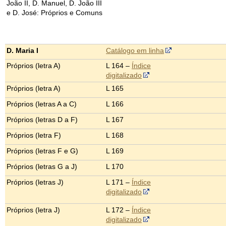
João II, D. Manuel, D. João III
e D. José: Próprios e Comuns
D. Maria I
Catálogo em linha
Próprios (letra A)
L 164 –
Índice
digitalizado
Próprios (letra A)
L 165
Próprios (letras A a C)
L 166
Próprios (letras D a F)
L 167
Próprios (letra F)
L 168
Próprios (letras F e G)
L 169
Próprios (letras G a J)
L 170
Próprios (letras J)
L 171 –
Índice
digitalizado
Próprios (letra J)
L 172 –
Índice
digitalizado