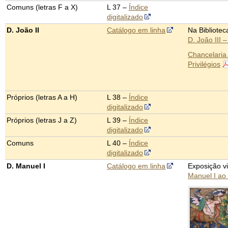
Comuns (letras F a X)
L 37 –
Índice
digitalizado
D. João II
Catálogo em linha
Na Bibliotec
D. João III 
Chancelaria 
Privilégios
Próprios (letras A a H)
L 38 –
Índice
digitalizado
Próprios (letras J a Z)
L 39 –
Índice
digitalizado
Comuns
L 40 –
Índice
digitalizado
D. Manuel I
Catálogo em linha
Exposição vi
Manuel I ao