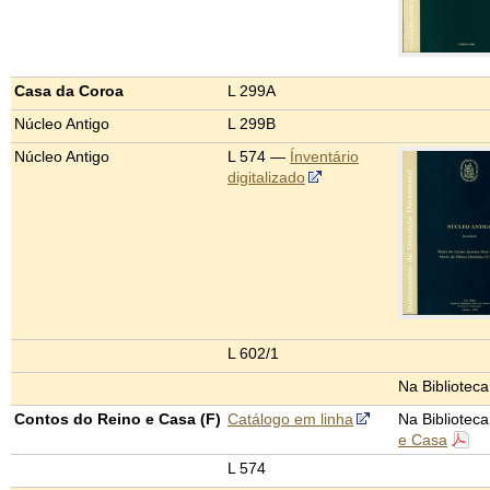
Casa da Coroa
L 299A
Núcleo Antigo
L 299B
Núcleo Antigo
L 574 —
Ínventário
digitalizado
L 602/1
Na Bibliotec
Contos do Reino e Casa (F)
Catálogo em linha
Na Bibliotec
e Casa
L 574