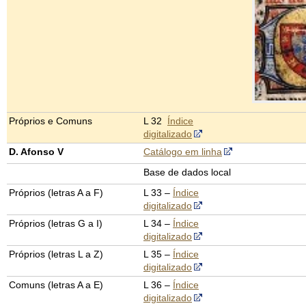
Próprios e Comuns
L 32
Índice
digitalizado
D. Afonso V
Catálogo em linha
Base de dados local
Próprios (letras A a F)
L 33 –
Índice
digitalizado
Próprios (letras G a I)
L 34 –
Índice
digitalizado
Próprios (letras L a Z)
L 35 –
Índice
digitalizado
Comuns (letras A a E)
L 36 –
Índice
digitalizado