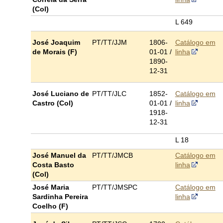
(Col)
L 649
José Joaquim
PT/TT/JJM
1806-
Catálogo em
de Morais (F)
01-01 /
linha
1890-
12-31
José Luciano de
PT/TT/JLC
1852-
Catálogo em
Castro (Col)
01-01 /
linha
1918-
12-31
L 18
José Manuel da
PT/TT/JMCB
Catálogo em
Costa Basto
linha
(Col)
José Maria
PT/TT/JMSPC
Catálogo em
Sardinha Pereira
linha
Coelho (F)