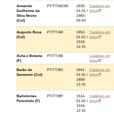
Armando
PT/TT/AGSN
1835-
Catálogo em
Guilherme da
01-01 /
linha
Silva Neves
1983-
(Col)
03-03
Augusto Rosa
PT/TT/AR
1852-
Catálogo em
(Col)
01-01 /
linha
1918-
12-31
Ávila e Bolama
PT/TT/AB
Catálogo em
(F)
linha
Barão de
PT/TT/BS
1841-
Catálogo em
Sarmento (Col)
01-01 /
linha
1858-
12-31
Bartolomeu
PT/TT/BP
1514-
Catálogo em
Perestrelo (F)
01-01 /
linha
1534-
12-31