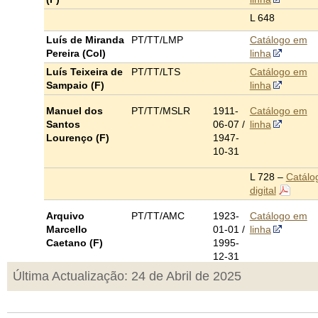
L 648
Luís de Miranda
PT/TT/LMP
Catálogo em
Pereira (Col)
linha
Luís Teixeira de
PT/TT/LTS
Catálogo em
Sampaio (F)
linha
Manuel dos
PT/TT/MSLR
1911-
Catálogo em
Santos
06-07 /
linha
Lourenço (F)
1947-
10-31
L 728 –
Catálo
digital
Arquivo
PT/TT/AMC
1923-
Catálogo em
Marcello
01-01 /
linha
Caetano (F)
1995-
12-31
Última Actualização: 24 de Abril de 2025