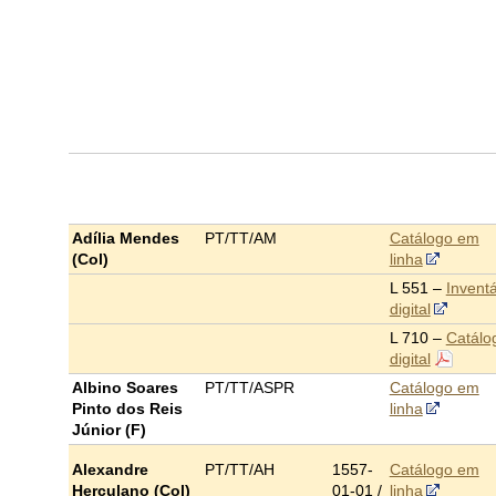
Adília Mendes
PT/TT/AM
Catálogo em
(Col)
linha
L 551 –
Inventá
digital
L 710 –
Catálo
digital
Albino Soares
PT/TT/ASPR
Catálogo em
Pinto dos Reis
linha
Júnior (F)
Alexandre
PT/TT/AH
1557-
Catálogo em
Herculano (Col)
01-01 /
linha