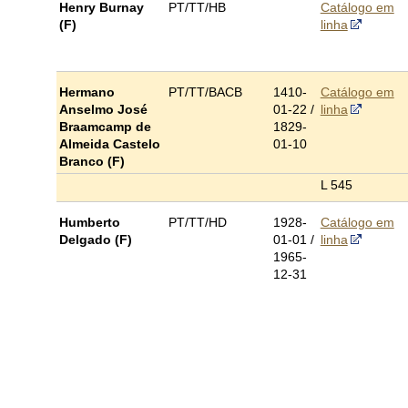
Henry Burnay
PT/TT/HB
Catálogo em
(F)
linha
Hermano
PT/TT/BACB
1410-
Catálogo em
Anselmo José
01-22 /
linha
Braamcamp de
1829-
Almeida Castelo
01-10
Branco (F)
L 545
Humberto
PT/TT/HD
1928-
Catálogo em
Delgado (F)
01-01 /
linha
1965-
12-31