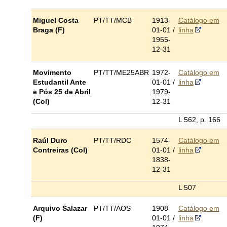
Miguel Costa
PT/TT/MCB
1913-
Catálogo em
Braga (F)
01-01 /
linha
1955-
12-31
Movimento
PT/TT/ME25ABR
1972-
Catálogo em
Estudantil Ante
01-01 /
linha
e Pós 25 de Abril
1979-
(Col)
12-31
L 562, p. 166
Raúl Duro
PT/TT/RDC
1574-
Catálogo em
Contreiras (Col)
01-01 /
linha
1838-
12-31
L 507
Arquivo Salazar
PT/TT/AOS
1908-
Catálogo em
(F)
01-01 /
linha