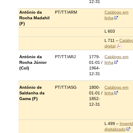
12-31
António da
PT/TT/ARM
Catálogo em
Rocha Madahil
linha
(F)
L 603
L 711 –
Catálo
digital
António da
PT/TT/ARJ
1779-
Catálogo em
Rocha Júnior
01-01 /
linha
(Col)
1964-
12-31
António de
PT/TT/ASG
1800-
Catálogo em
Saldanha da
01-01 /
linha
Gama (F)
1852-
12-31
L 499 –
Inventá
digitalizado