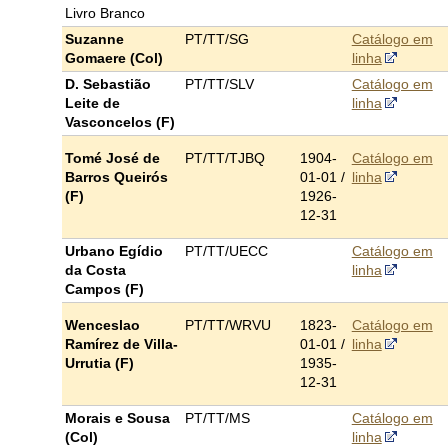
Livro Branco
Suzanne
PT/TT/SG
Catálogo em
Gomaere (Col)
linha
D. Sebastião
PT/TT/SLV
Catálogo em
Leite de
linha
Vasconcelos (F)
Tomé José de
PT/TT/TJBQ
1904-
Catálogo em
Barros Queirós
01-01 /
linha
(F)
1926-
12-31
Urbano Egídio
PT/TT/UECC
Catálogo em
da Costa
linha
Campos (F)
Wenceslao
PT/TT/WRVU
1823-
Catálogo em
Ramírez de Villa-
01-01 /
linha
Urrutia (F)
1935-
12-31
Morais e Sousa
PT/TT/MS
Catálogo em
(Col)
linha