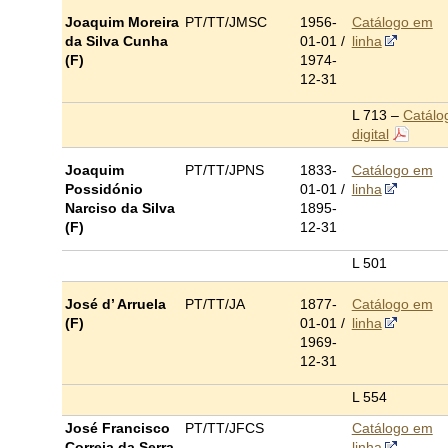
Joaquim Moreira
PT/TT/JMSC
1956-
Catálogo em
da Silva Cunha
01-01 /
linha
(F)
1974-
12-31
L 713 –
Catálo
digital
Joaquim
PT/TT/JPNS
1833-
Catálogo em
Possidónio
01-01 /
linha
Narciso da Silva
1895-
(F)
12-31
L 501
José d’ Arruela
PT/TT/JA
1877-
Catálogo em
(F)
01-01
/
linha
1969-
12-31
L 554
José Francisco
PT/TT/JFCS
Catálogo em
Correia da Serra
linha