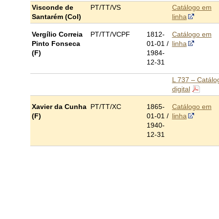
Visconde de
PT/TT/VS
Catálogo em
Santarém (Col)
linha
Vergílio Correia
PT/TT/VCPF
1812-
Catálogo em
Pinto Fonseca
01-01 /
linha
(F)
1
984-
12-31
L 737 – Catálo
digital
Xavier da Cunha
PT/TT/XC
1865-
Catálogo em
(F)
01-01 /
linha
1940-
12-31