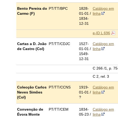
Bento Pereira do
PT/TT/BPC
1828-
Catálogo em
Carmo (F)
01-01 /
linha
1834-
12-31
e-ID L 696
Cartas a D. João
PT/TT/CDJC
1527-
Catálogo em
de Castro (Col)
01-01 /
linha
1549-
12-31
C 266 /1, p. 75
C 2, rel. 3
Colecção Carlos
PT/TT/CCNS
1919-
Catálogo em
Neves Simões
01-01 /
linha
(Col)
?
Convenção de
PT/TT/CEM
1834-
Catálogo em
Évora Monte
05-23 /
linha