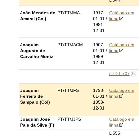
L 544
João Mendes do
PT/TT/JMA
1917-
Catálogo em
Amaral (Col)
01-01 /
linha
1981-
12-31
Joaquim
PT/TT/JACM
1907-
Catálogo em
Augusto de
01-01 /
linha
Carvalho Moniz
1959-
12-31
e-ID L 707
Joaquim
PT/TT/JFS
1798-
Catálogo em
Ferreira de
01-01 /
linha
Sampaio (Col)
1958-
12-31
Joaquim José
PT/TT/JJPS
Catálogo em
Pais da Silva (F)
linha
L 555