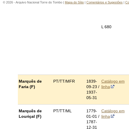
© 2026 - Arquivo Nacional Torre do Tombo |
Mapa do Sítio
|
Comentários e Sugestões
|
Co
L 680
Marquês de
PT/TT/MFR
1839-
Catálogo em
Faria (F)
09-23 /
linha
1937-
05-31
Marquês de
PT/TT/ML
1779-
Catálogo em
Louriçal (F)
01-01 /
linha
1787-
12-31