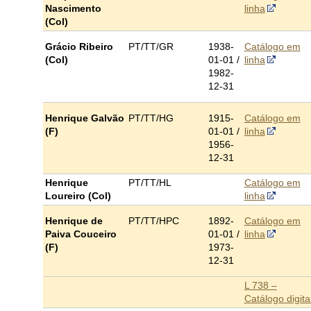
Nascimento
linha
(Col)
Grácio Ribeiro
PT/TT/GR
1938-
Catálogo em
(Col)
01-01 /
linha
1
982-
12-31
Henrique Galvão
PT/TT/HG
1915-
Catálogo em
(F)
01-01 /
linha
1
956-
12-31
Henrique
PT/TT/HL
Catálogo em
Loureiro (Col)
linha
Henrique de
PT/TT/HPC
1892-
Catálogo em
Paiva Couceiro
01-01 /
linha
(F)
1973-
12-31
L 738 –
Catálogo digita