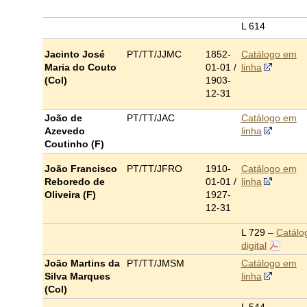
L 614
Jacinto José
PT/TT/JJMC
1852-
Catálogo em
Maria do Couto
01-01 /
linha
(Col)
1903-
12-31
João de
PT/TT/JAC
Catálogo em
Azevedo
linha
Coutinho (F)
João Francisco
PT/TT/JFRO
1910-
Catálogo em
Reboredo de
01-01 /
linha
Oliveira (F)
1
927-
12-31
L 729 –
Catálo
digital
João Martins da
PT/TT/JMSM
Catálogo em
Silva Marques
linha
(Col)