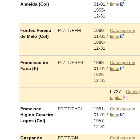
Almeida (Col)
01-01 /
linha
1905-
12-31
Fontes Pereira
PT/TT/FPM
1880-
Catálogo em
de Melo (Col)
01-01 /
linha
1886-
12-31
Francisco de
PT/TT/FRFR
1598-
Catálogo em
Faria (F)
01-01 /
linha
1626-
12-31
L 727 –
Catálo
digital
Francisco
PT/TT/FHCL
1951-
Catálogo em
Higino Craveiro
01-01 /
linha
Lopes (Col)
1957-
12-31
Gaspar do
PT/TT/GN
Catálogo em