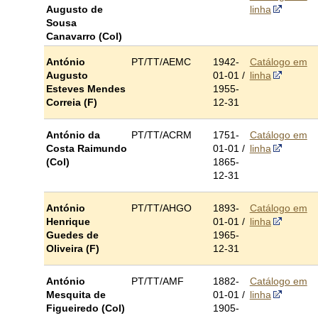
Augusto de
linha
Sousa
Canavarro (Col)
António
PT/TT/AEMC
1942-
Catálogo em
Augusto
01-01 /
linha
Esteves Mendes
1955-
Correia (F)
12-31
António da
PT/TT/ACRM
1751-
Catálogo em
Costa Raimundo
01-01 /
linha
(Col)
1865-
12-31
António
PT/TT/AHGO
1893-
Catálogo em
Henrique
01-01 /
linha
Guedes de
1965-
Oliveira (F)
12-31
António
PT/TT/AMF
1882-
Catálogo em
Mesquita de
01-01 /
linha
Figueiredo (Col)
1905-