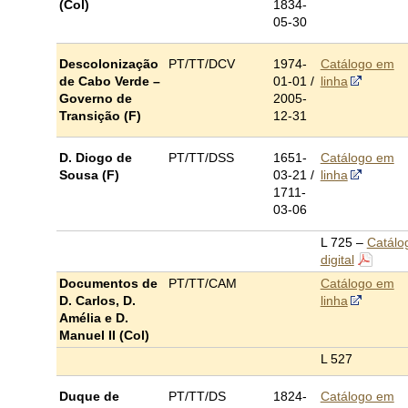
(Col)
1834-
05-30
Descolonização
PT/TT/DCV
1974-
Catálogo em
de Cabo Verde –
01-01 /
linha
Governo de
2005-
Transição (F)
12-31
D. Diogo de
PT/TT/DSS
1651-
Catálogo em
Sousa (F)
03-21 /
linha
1711-
03-06
L 725 –
Catálo
digital
Documentos de
PT/TT/CAM
Catálogo em
D. Carlos, D.
linha
Amélia e D.
Manuel II (Col)
L 527
Duque de
PT/TT/DS
1824-
Catálogo em