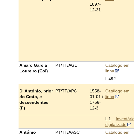
1897-
12-31
Amaro Garcia
PT/TT/AGL
Catálogo em
Loureiro (Col)
linha
L 492
D. António, prior
PT/TT/APC
1558-
Catálogo em
do Crato, e
01-01 /
linha
descendentes
1756-
(F)
12-3
L 1 –
Inventári
digitalizado
António
PT/TT/AASC
Catálogo em