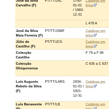
José da Silva
PT/TT/JSC
1700-
Catálogo em
Carvalho (F)
01-01
linha
/
1983-
12-31
L 478 A
José da Silva
PT/TT/JSMF
Catálogo em
Maia Ferreira (F)
linha
Júlio de
PT/TT/JCS
Catálogo em
Castilho (F)
linha
Colecção
F 79 a F 86
Castilho
Colecção
C 635 a C 637
Olisiponense
Luís Augusto
PT/TT/LARS
1834-
Catálogo em
Rebelo da Silva
01-01 /
linha
(F)
1921-
12-31
Luís Benavente
PT/TT/LB
Catálogo em
(F)
linha