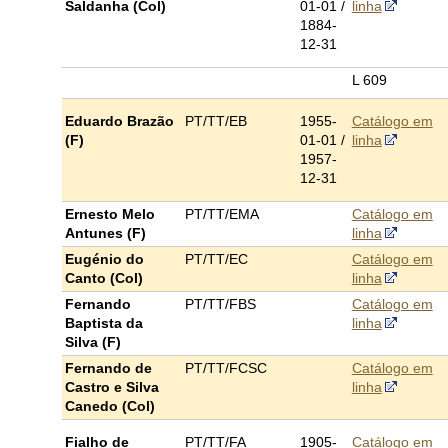
Saldanha (Col)
01-01 /
linha
1
884-
12-31
L 609
Eduardo Brazão
PT/TT/EB
1955-
Catálogo em
(F)
01-01
/
linha
1957-
12-31
Ernesto Melo
PT/TT/EMA
Catálogo em
Antunes (F)
linha
Eugénio do
PT/TT/EC
Catálogo em
Canto (Col)
linha
Fernando
PT/TT/FBS
Catálogo em
Baptista da
linha
Silva (F)
Fernando de
PT/TT/FCSC
Catálogo em
Castro e Silva
linha
Canedo (Col)
Fialho de
PT/TT/FA
1905-
Catálogo em