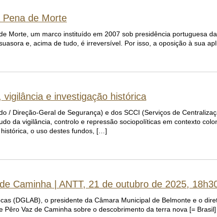
a Pena de Morte
de Morte, um marco instituído em 2007 sob presidência portuguesa da
uasora e, acima de tudo, é irreversível. Por isso, a oposição à sua a
gilância e investigação histórica
ado / Direção-Geral de Segurança) e dos SCCI (Serviços de Centraliz
o da vigilância, controlo e repressão sociopolíticas em contexto colon
istórica, o uso destes fundos, […]
 de Caminha | ANTT, 21 de outubro de 2025, 18h3
otecas (DGLAB), o presidente da Câmara Municipal de Belmonte e o diret
 Pêro Vaz de Caminha sobre o descobrimento da terra nova [= Brasil]