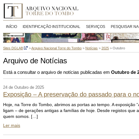
INÍCIO
IDENTIFICAÇÃO INSTITUCIONAL
SERVIÇOS
PESQUISAR NA
Sites DGLAB
>
Arquivo Nacional Torre do Tombo
>
Notícias
>
2025
>
Outubro
Arquivo de Notícias
Está a consultar o arquivo de notícias publicadas em
Outubro de 
24 de Outubro de 2025
Exposição – A preservação do passado para o no
Hoje, na Torre do Tombo, abrimos as portas ao tempo. A exposição “
ligam – de gerações antigas a famílias de hoje. Desde registos que
quem somos. […]
Ler mais