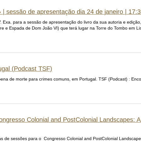
 | sessão de apresentação dia 24 de janeiro | 17:
V. Exa. para a sessão de apresentação do livro da sua autoria e ediçã
orre e Espada de Dom João VI) que terá lugar na Torre do Tombo em Li
ugal (Podcast TSF)
pena de morte para crimes comuns, em Portugal. TSF (Podcast) : Enco
ngresso Colonial and PostColonial Landscapes: Ar
s de sessões para o Congresso Colonial and PostColonial Landscapes: 