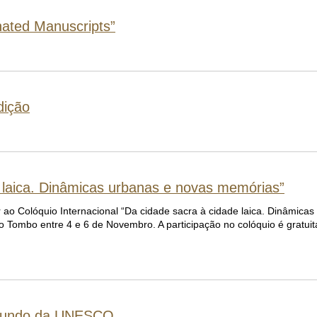
nated Manuscripts”
dição
e laica. Dinâmicas urbanas e novas memórias”
r ao Colóquio Internacional “Da cidade sacra à cidade laica. Dinâmica
o Tombo entre 4 e 6 de Novembro. A participação no colóquio é gratuita
o Mundo da UNESCO