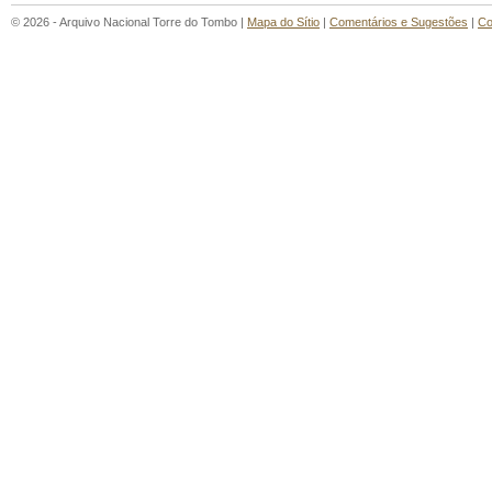
© 2026 - Arquivo Nacional Torre do Tombo |
Mapa do Sítio
|
Comentários e Sugestões
|
Co