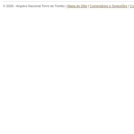
© 2026 - Arquivo Nacional Torre do Tombo |
Mapa do Sítio
|
Comentários e Sugestões
|
Co