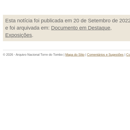
Esta notícia foi publicada em 20 de Setembro de 202
e foi arquivada em:
Documento em Destaque
,
Exposições
.
© 2026 - Arquivo Nacional Torre do Tombo |
Mapa do Sítio
|
Comentários e Sugestões
|
Co