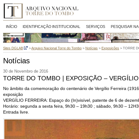
INÍCIO
IDENTIFICAÇÃO INSTITUCIONAL
SERVIÇOS
PESQUISAR NA
Sites DGLAB
>
Arquivo Nacional Torre do Tombo
>
Notícias
>
Exposições
>
TORRE DO 
Notícias
30 de Novembro de 2016
TORRE DO TOMBO | EXPOSIÇÃO – VERGÍLIO FER
No âmbito da comemoração do centenário de Vergílio Ferreira (191
exposição
VERGÍLIO FERREIRA: Espaço do (In)visível, patente de 6 de dezemb
Horário: segunda a sexta feira, 9h30 – 19h30 ; sábado, 9h30 – 12H
Entrada livre.