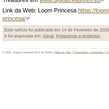
Treasures em
www.digitaltreasures.eu
Link da Web: Loom Princesa
https://loo
princesa/
Esta notícia foi publicada em 14 de Fevereiro de 202
e foi arquivada em:
Geral
,
Programas e projectos
.
© 2026 - Arquivo Nacional Torre do Tombo |
Mapa do Sítio
|
Comentários e Sugestões
|
Co