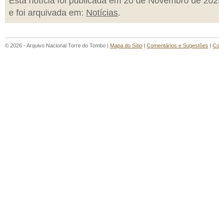
Esta notícia foi publicada em 20 de Novembro de 202
e foi arquivada em:
Notícias
.
© 2026 - Arquivo Nacional Torre do Tombo |
Mapa do Sítio
|
Comentários e Sugestões
|
Co