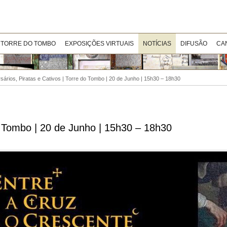
 TORRE DO TOMBO
EXPOSIÇÕES VIRTUAIS
NOTÍCIAS
DIFUSÃO
CA
rsários, Piratas e Cativos | Torre do Tombo | 20 de Junho | 15h30 – 18h30
do Tombo | 20 de Junho | 15h30 – 18h30