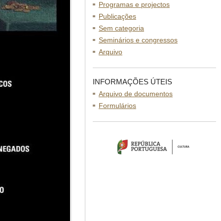
Programas e projectos
Publicações
Sem categoria
Seminários e congressos
Arquivo
INFORMAÇÕES ÚTEIS
Arquivo de documentos
Formulários