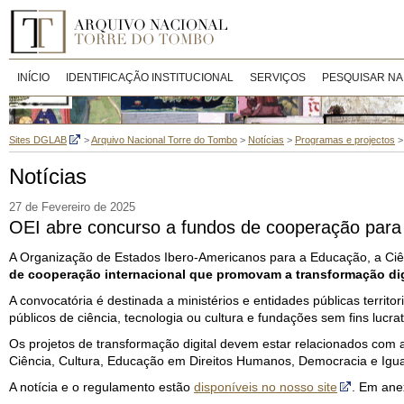
INÍCIO
IDENTIFICAÇÃO INSTITUCIONAL
SERVIÇOS
PESQUISAR NA
Sites DGLAB
>
Arquivo Nacional Torre do Tombo
>
Notícias
>
Programas e projectos
Notícias
27 de Fevereiro de 2025
OEI abre concurso a fundos de cooperação para i
A Organização de Estados Ibero-Americanos para a Educação, a Ciên
de cooperação internacional que promovam a transformação dig
A convocatória é destinada a ministérios e entidades públicas territo
públicos de ciência, tecnologia ou cultura e fundações sem fins lu
Os projetos de transformação digital devem estar relacionados com
Ciência, Cultura, Educação em Direitos Humanos, Democracia e Igu
A notícia e o regulamento estão
disponíveis no nosso site
. Em ane