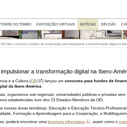
 TORRE DO TOMBO
EXPOSIÇÕES VIRTUAIS
NOTÍCIAS
DIFUSÃO
CA
>
OEI abre concurso a fundos de cooperação para impulsionar a transformação digital na Ib
mpulsionar a transformação digital na Ibero-Amér
cia e a Cultura (
OEI
) lançou um
concurso para fundos de financ
ital da Ibero-América
.
riais, organismos sub-regionais, universidades públicas e privadas sem f
crativos estabelecidas num dos 23 Estados-Membros da OEI.
 as nossas áreas temáticas: Educação e Educação Técnico-Profissional
aldade, Formação e Aprendizagem para a Cooperação, e Multilinguism
xo, poderá encontrar uma
brochura informativa
, assim como o
com