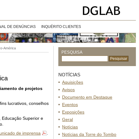
NAL DE DENÚNCIAS
INQUÉRITO CLIENTES
ero-América
PESQUISA
NOTÍCIAS
ica
Aquisições
iamento de projetos
Avisos
Documento em Destaque
ins lucrativos, conselhos
Eventos
Exposições
, Educação Superior e
Geral
o.
Notícias
unicado de imprensa
.
Notícias da Torre do Tombo