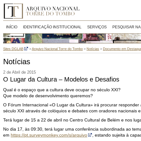
INÍCIO
IDENTIFICAÇÃO INSTITUCIONAL
SERVIÇOS
PESQUISAR NA
Sites DGLAB
>
Arquivo Nacional Torre do Tombo
>
Notícias
>
Documento em Destaqu
Notícias
2 de Abril de 2015
O Lugar da Cultura – Modelos e Desafios
Qual é o espaço que a cultura deve ocupar no século XXI?
Que modelo de desenvolvimento queremos?
O Fórum Internacional «O Lugar da Cultura» irá procurar responder 
século XXI através de colóquios e debates com oradores nacionais e 
Terá lugar de 15 a 22 de abril no Centro Cultural de Belém e nos lug
No dia 17, às 09:30, terá lugar uma conferência subordinada ao te
em
https://pt.surveymonkey.com/s/arquivo
, estando sujeita à capa