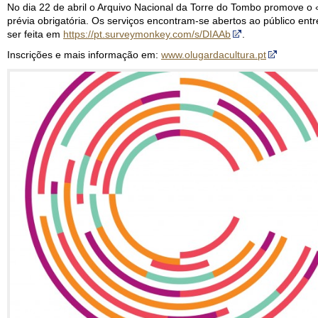
No dia 22 de abril o Arquivo Nacional da Torre do Tombo promove o «
prévia obrigatória. Os serviços encontram-se abertos ao público entre
ser feita em
https://pt.surveymonkey.com/s/DIAAb
.
Inscrições e mais informação em:
www.olugardacultura.pt