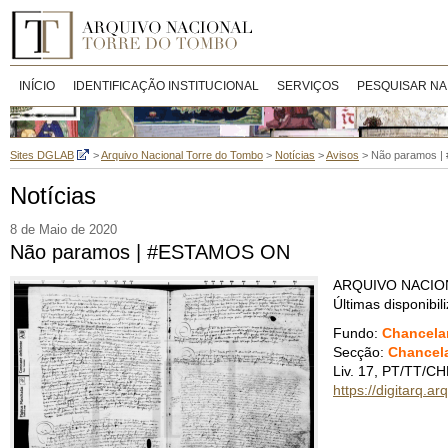
INÍCIO
IDENTIFICAÇÃO INSTITUCIONAL
SERVIÇOS
PESQUISAR NA
Sites DGLAB
>
Arquivo Nacional Torre do Tombo
>
Notícias
>
Avisos
>
Não paramos 
Notícias
8 de Maio de 2020
Não paramos | #ESTAMOS ON
ARQUIVO NACIO
Últimas disponibi
Fundo:
Chancelar
Secção:
Chancela
Liv. 17,
PT/TT/CH
https://digitarq.a