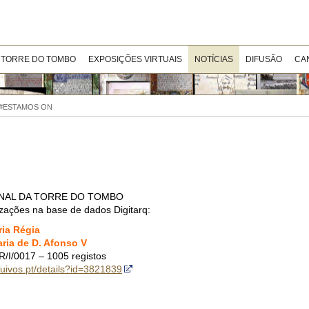
 TORRE DO TOMBO
EXPOSIÇÕES VIRTUAIS
NOTÍCIAS
DIFUSÃO
CA
| #ESTAMOS ON
NAL DA TORRE DO TOMBO
lizações na base de dados Digitarq:
ia Régia
ria de D. Afonso V
R/I/0017 –
1005 registos
rquivos.pt/details?id=3821839